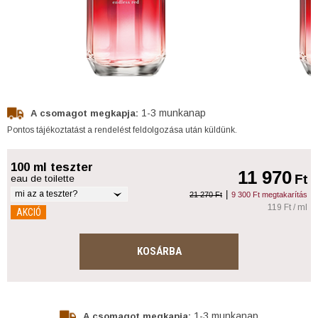
1-3 munkanap
A csomagot megkapja:
Pontos tájékoztatást a rendelést feldolgozása után küldünk.
100 ml teszter
11 970
Ft
eau de toilette
mi az a teszter?
|
21 270 Ft
9 300 Ft megtakarítás
119 Ft / ml
AKCIÓ
KOSÁRBA
1-3 munkanap
A csomagot megkapja: