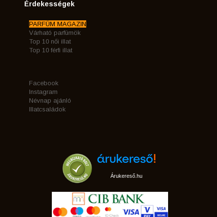
Érdekességek
PARFÜM MAGAZIN
Várható parfümök
Top 10 női illat
Top 10 férfi illat
Facebook
Instagram
Névnap ajánló
Illatcsaládok
Árukereső.hu