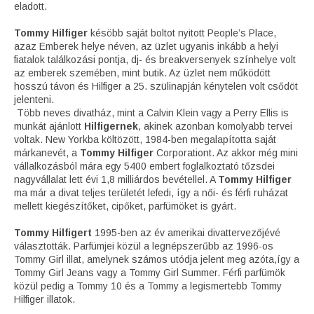
eladott.
Tommy Hilfiger
késöbb saját boltot nyitott People’s Place,
azaz Emberek helye néven, az üzlet ugyanis inkább a helyi
fiatalok találkozási pontja, dj- és breakversenyek színhelye volt
az emberek szemében, mint butik. Az üzlet nem működött
hosszú távon és Hilfiger a 25. szülinapján kénytelen volt csődöt
jelenteni.
Több neves divatház, mint a Calvin Klein vagy a Perry Ellis is
munkát ajánlott
Hilfigernek
, akinek azonban komolyabb tervei
voltak. New Yorkba költözött, 1984-ben megalapította saját
márkanevét, a
Tommy Hilfiger
Corporationt. Az akkor még mini
vállalkozásból mára egy 5400 embert foglalkoztató tőzsdei
nagyvállalat lett évi 1,8 milliárdos bevétellel. A
Tommy Hilfiger
ma már a divat teljes területét lefedi, így a női- és férfi ruházat
mellett kiegészítőket, cipőket, parfümöket is gyárt.
Tommy Hilfigert
1995-ben az év amerikai divattervezőjévé
választották. Parfümjei közül a legnépszerűbb az 1996-os
Tommy Girl illat, amelynek számos utódja jelent meg azóta,így a
Tommy Girl Jeans vagy a Tommy Girl Summer. Férfi parfümök
közül pedig a Tommy 10 és a Tommy a legismertebb Tommy
Hilfiger illatok.