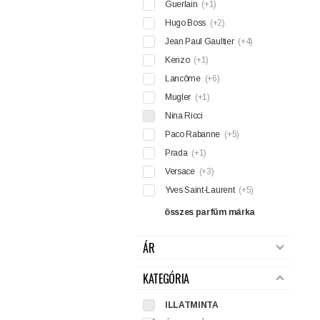
Guerlain
(+1)
Hugo Boss
(+2)
Jean Paul Gaultier
(+4)
Kenzo
(+1)
Lancôme
(+6)
Mugler
(+1)
Nina Ricci
Paco Rabanne
(+5)
Prada
(+1)
Versace
(+3)
Yves Saint-Laurent
(+5)
összes parfüm márka
ÁR
KATEGÓRIA
ILLATMINTA