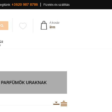
+3620 987 8786
egítünk:
Fizetés és szállítás
A kosár
üres
ÚJ
a