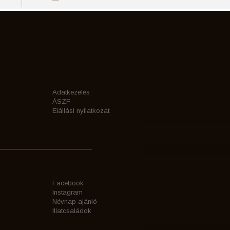
Adatkezelés
ÁSZF
Elállási nyilatkozat
Facebook
Instagram
Névnap ajánló
Illatcsaládok