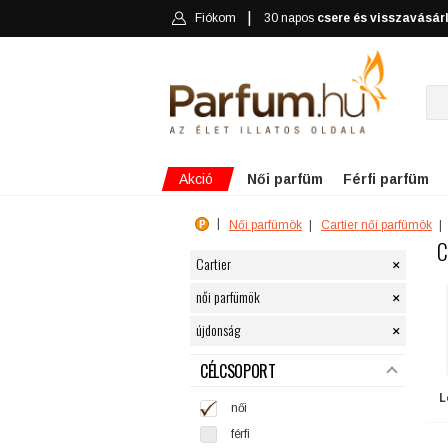
Fiókom
30 napos
csere és visszavásár
Akció
Női parfüm
Férfi parfüm
Női parfümök
Cartier női parfümök
C
×
Cartier
×
női parfümök
×
újdonság
SZŰRÉS
CÉLCSOPORT
L
női
férfi