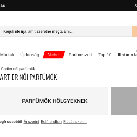
lás
S
Niche
Márkák
Újdonság
Parfümszett
Top 10
Illatmint
Cartier női parfümök
ARTIER NŐI PARFÜMÖK
egfrissebbtől
Ár szerint
Betűrendben
Eladás szerint