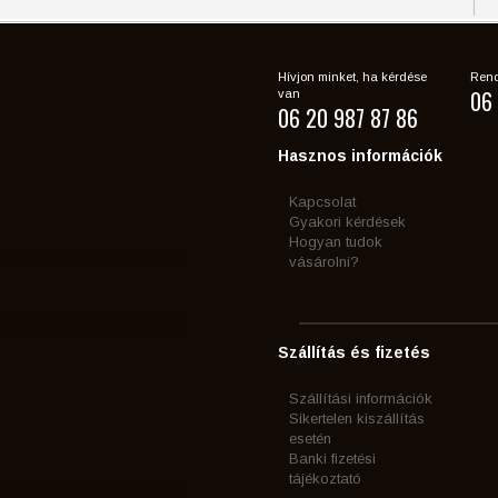
Hívjon minket, ha kérdése
Rend
06 
van
06 20 987 87 86
Hasznos információk
Kapcsolat
Gyakori kérdések
Hogyan tudok
vásárolni?
Szállítás és fizetés
Szállítási információk
Sikertelen kiszállítás
esetén
Banki fizetési
tájékoztató