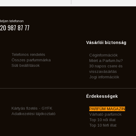
eljen telefonon
20 987 87 77
Vásárlói biztonság
Telefonos rendelés
Céginformációk
Összes parfummárka
Miért a Parfum.hu?
Süti beállítások
30 napos csere és
visszavásárlás
Jogi információk
Érdekességek
Kártyás fizetés - GYFK
PARFÜM MAGAZIN
Adatkezelési tájékoztató
Várható parfümök
Top 10 női illat
Top 10 férfi illat