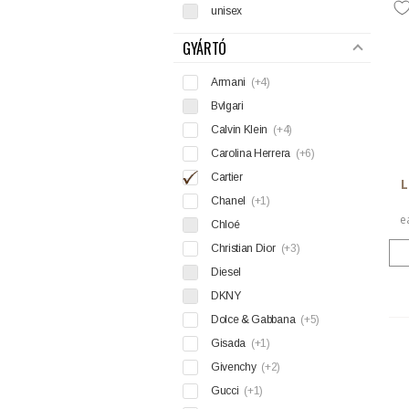
unisex
GYÁRTÓ
Armani
(+4)
Bvlgari
Calvin Klein
(+4)
Carolina Herrera
(+6)
Cartier
L
Chanel
(+1)
e
Chloé
Christian Dior
(+3)
Diesel
DKNY
Dolce & Gabbana
(+5)
Gisada
(+1)
Givenchy
(+2)
Gucci
(+1)