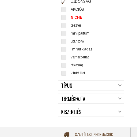
ÚJDONSÁG
AKCIÓS
NICHE
teszter
mini parfüm
utántöltő
limitált kiadás
várható illat
ritkaság
kifutó illat
TÍPUS
TERMÉKFAJTA
KISZERELÉS
SZÁLLÍTÁSI INFORMÁCIÓK