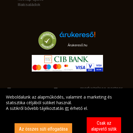
Illatcsaládok
Árukereső.hu
marketplace partner
Weboldalunk az alapműködés, valamint a marketing és
statisztika céljából sütiket használ.
A sütikről bővebb tájékoztatás
itt
érhető el.
A LEGJOBB AJÁNLATAINK AZ ÖN CÍMÉRE!
Csak az
Az összes süti elfogadása
alapvető sütik