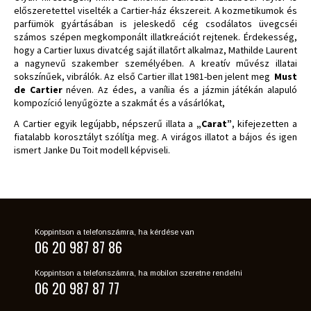
előszeretettel viselték a Cartier-ház ékszereit. A kozmetikumok és
parfümök gyártásában is jeleskedő cég csodálatos üvegcséi
számos szépen megkomponált illatkreációt rejtenek. Érdekesség,
hogy a Cartier luxus divatcég saját illatőrt alkalmaz, Mathilde Laurent
a nagynevű szakember személyében. A kreatív művész illatai
sokszínűek, vibrálók. Az első Cartier illat 1981-ben jelent meg
Must
de Cartier
néven. Az édes, a vanília és a jázmin játékán alapuló
kompozíció lenyűgözte a szakmát és a vásárlókat,
A Cartier egyik legújabb, népszerű illata a
„Carat”
, kifejezetten a
fiatalabb korosztályt szólítja meg. A virágos illatot a bájos és igen
ismert Janke Du Toit modell képviseli.
Koppintson a telefonszámra, ha kérdése van
06 20 987 87 86
Koppintson a telefonszámra, ha mobilon szeretne rendelni
06 20 987 87 77