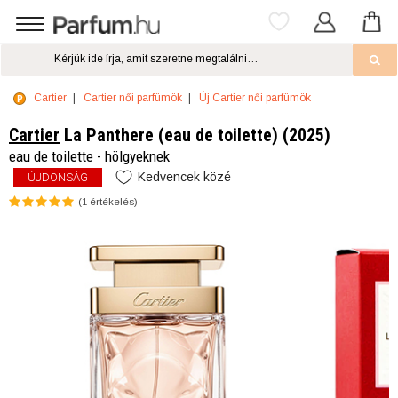
Cartier
Cartier női parfümök
Új Cartier női parfümök
Cartier
La Panthere (eau de toilette) (2025)
eau de toilette - hölgyeknek
Kedvencek közé
ÚJDONSÁG
(
1
értékelés)