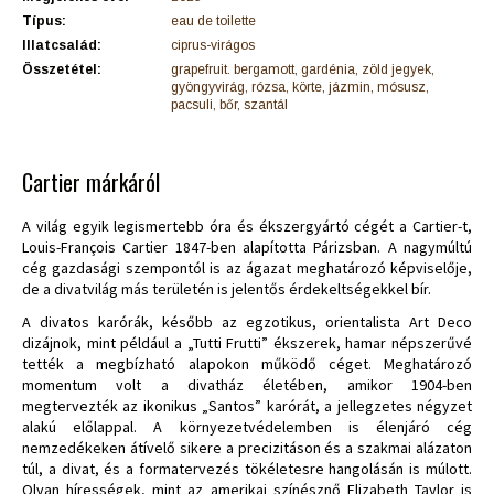
Típus:
eau de toilette
Illatcsalád:
ciprus-virágos
Összetétel:
grapefruit. bergamott, gardénia, zöld jegyek,
gyöngyvirág, rózsa, körte, jázmin, mósusz,
pacsuli, bőr, szantál
Cartier márkáról
A világ egyik legismertebb óra és ékszergyártó cégét a Cartier-t,
Louis-François Cartier 1847-ben alapította Párizsban. A nagymúltú
cég gazdasági szempontól is az ágazat meghatározó képviselője,
de a divatvilág más területén is jelentős érdekeltségekkel bír.
A divatos karórák, később az egzotikus, orientalista Art Deco
dizájnok, mint például a „Tutti Frutti” ékszerek, hamar népszerűvé
tették a megbízható alapokon működő céget. Meghatározó
momentum volt a divatház életében, amikor 1904-ben
megtervezték az ikonikus „Santos” karórát, a jellegzetes négyzet
alakú előlappal. A környezetvédelemben is élenjáró cég
nemzedékeken átívelő sikere a precizitáson és a szakmai alázaton
túl, a divat, és a formatervezés tökéletesre hangolásán is múlott.
Olyan hírességek, mint az amerikai színésznő Elizabeth Taylor is