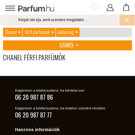
Chanel
férfi parfümök
újdonság
SZŰRÉS
CHANEL FÉRFI PARFÜMÖK
Koppintson a telefonszámra, ha kérdése van
06 20 987 87 86
Koppintson a telefonszámra, ha mobilon szeretne rendelni
06 20 987 87 77
Hasznos információk