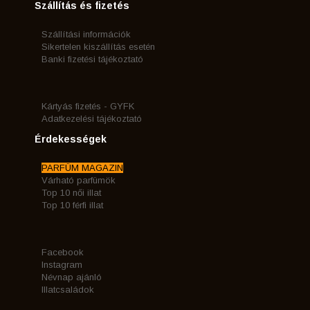
Szállítás és fizetés
Szállítási információk
Sikertelen kiszállítás esetén
Banki fizetési tájékoztató
Kártyás fizetés - GYFK
Adatkezelési tájékoztató
Érdekességek
PARFÜM MAGAZIN
Várható parfümök
Top 10 női illat
Top 10 férfi illat
Facebook
Instagram
Névnap ajánló
Illatcsaládok