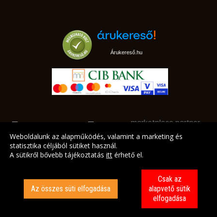
Árukereső.hu
marketplace partner
Weboldalunk az alapműködés, valamint a marketing és
statisztika céljából sütiket használ.
A sütikről bővebb tájékoztatás
itt
érhető el.
A LEGJOBB AJÁNLATAINK AZ ÖN CÍMÉRE!
Csak az
Az összes süti elfogadása
alapvető sütik
elfogadása