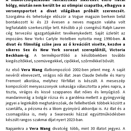
hölgy, miután nem került be az olimpiai csapatba, elhagyva a
versenysportot a divat világában próbált szerencsét.
Szorgalma és tehetsége először a Vogue magazin berkein belül
bontakozott ki és 23 évesen a neves magazin valaha volt
legfiatalabb szerkesztője lett. Később a jó csengésű Ralph Lauren
cég tervezési igazgatójaként tevékenykedett. Saját üzletét az
impozáns New York-i Carlyle Hotelben nyitotta meg 1990-ben.
A
divat és filmvilág színe java az ő kreációit viselte, kezdve a
sikeres Sex és New York sorozat szereplőitől, Victoria
Beckham-ig
. A termékportfólió a későbbiekben további
kiegészítőkkel, szemüvegekkel, cipőkkel, szőrmékkel bővült.
Az első
Vera Wang
illatkompozíció 2002-ben jelent meg. A saját
nevéről elnevezett, virágos női illat Jean Claude Delville és Harry
Fremont alkotása, melyhez férfiillat is készült. A meseszép
kompozíciót menyasszonyok sokasága választotta a jeles napra, a
tiszta, virágos és kissé szappanos illat nőies és lenyűgöző. A
mandarinvirág a bolgár rózsa és a gardénia mellett a gyöngyvirág
jegyei a leginkább meghatározóak, de fellelhetőek többek között a
szantálfa, a pézsma és a liliom gyönyörű akkordjai is. Az illat és a
csomagolása is, mely a Swarowski házzal együttműködésben
készült rangos szakmai díjat nyert 2023-ban.
Napjainkra a
Vera Wang
divatcég több, mint 30 illatot jegyez. A