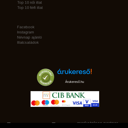
Top 10 női illat
Top 10 férfi illat
Facebook
Instagram
Névnap ajánló
Illatcsaládok
Árukereső.hu
marketplace partner