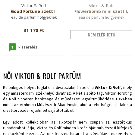
Viktor & Rolf
Viktor & Rolf
Good Fortune szett I.
Flowerbomb mini szett I.
eau de parfum hölgyeknek
eau de parfum hölgyeknek
31 170 Ft
NEM ELÉRHETŐ
1
kiszerelés
NŐI VIKTOR & ROLF PARFÜM
Különleges helyet foglal el a divatszakmán belül a
Viktor & Rolf
, mely
egy amszterdami székhelyű divatház. A két alapító tag, Viktor Horsting
és Rolf Snoeren barátsága és művészeti együttműködése 1969-ben
indult az Arnhem-i Művészeti Akadémián, ahol a tehetséges fiatalok a
divattervezés rejtelmeit sajátították el.
Egy adott kollekcióban az alkotópár nem csupán az esztétikus
ruhadarabot látja, Viktor és Rolf minden kreációját művészeti kifejező
eszközként kezeli. Az önkifejezés határait a végsőkig feszegetve,