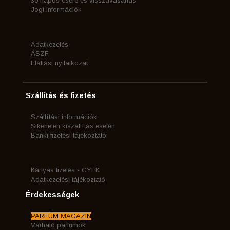
30 napos csere és visszavásárlás
Jogi információk
Adatkezelés
ÁSZF
Elállási nyilatkozat
Szállítás és fizetés
Szállítási információk
Sikertelen kiszállítás esetén
Banki fizetési tájékoztató
Kártyás fizetés - GYFK
Adatkezelési tájékoztató
Érdekességek
PARFÜM MAGAZIN
Várható parfümök