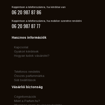
Koppintson a telefonszámra, ha kérdése van
06 20 987 87 86
Koppintson a telefonszámra, ha mobilon szeretne rendelni
06 20 987 87 77
Hasznos információk
Kapcsolat
Gyakori kérdések
Hogyan tudok vásárolni?
Telefonos rendelés
Összes parfummárka
Süti beállítások
Vásárlói biztonság
Céginformációk
Miért a Parfum.hu?