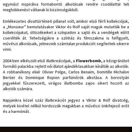
egymást inspirálva formabontó alkotásaik rendre csodálattal teli
meghökkenést váltanak ki közönségükből.
Emlékezetes divattörténeti pillanat volt, amikor első férfi kollekciójuk,
a „Monsieur” bemutatásakor Viktor és Rolf saját maguk mutatták be a
kollekciójukat, öltözékeiket a színpadon a sajtó és a vendégek előtt
cserélték át. Tehetségükre a színház és filmszakma is felfigyelt,
művészi alkotásaik, jelmezeik számtalan produkciót segítettek sikerre
vinni.
2004-ben elkészült első illatkreációjuk, a
Flowerbomb
,
a kézigránátot
formáló palackba rejtett női illatot ajándéktasakban kínálták az alkotók.
A robbanékony elixír Olivier Polge, Carlos Benaim, Domitille Michalon
Bertier és Dominique Ropion parfümőrök alkotása. A borostyán
jegyekkel fűszerezett, virágos illatbomba zajos sikert hozott az
alkotók számára.
Napjainkra közel száz illatkreációt jegyez a Viktor & Rolf divatcég,
melyek kivétel nélkül hordozzák magukban a művészi önkifejező erőt
és a harmóniát.