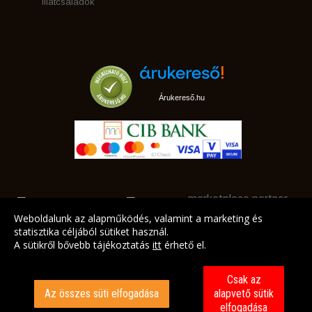
Illatcsaládok
Árukereső.hu
marketplace partner
Weboldalunk az alapműködés, valamint a marketing és
statisztika céljából sütiket használ.
A sütikről bővebb tájékoztatás
itt
érhető el.
A LEGJOBB AJÁNLATAINK AZ ÖN CÍMÉRE!
Csak az
Az összes süti elfogadása
alapvető sütik
elfogadása