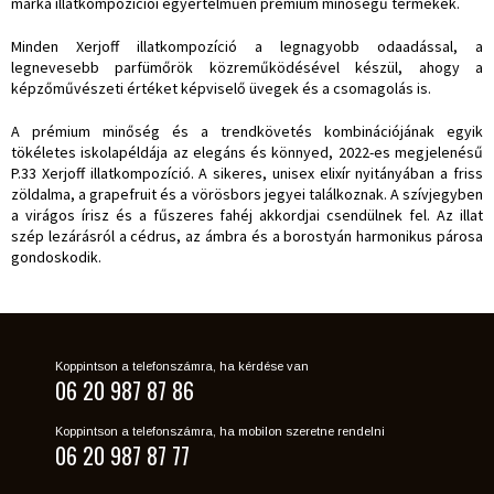
márka illatkompozíciói egyértelműen prémium minőségű termékek.
Minden Xerjoff illatkompozíció a legnagyobb odaadással, a
legnevesebb parfümőrök közreműködésével készül, ahogy a
képzőművészeti értéket képviselő üvegek és a csomagolás is.
A prémium minőség és a trendkövetés kombinációjának egyik
tökéletes iskolapéldája az elegáns és könnyed, 2022-es megjelenésű
P.33 Xerjoff illatkompozíció. A sikeres, unisex elixír nyitányában a friss
zöldalma, a grapefruit és a vörösbors jegyei találkoznak. A szívjegyben
a virágos írisz és a fűszeres fahéj akkordjai csendülnek fel. Az illat
szép lezárásról a cédrus, az ámbra és a borostyán harmonikus párosa
gondoskodik.
Koppintson a telefonszámra, ha kérdése van
06 20 987 87 86
Koppintson a telefonszámra, ha mobilon szeretne rendelni
06 20 987 87 77