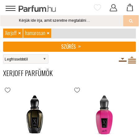
Xerjoff
hamarosan
SZŰRÉS
XERJOFF PARFÜMÖK