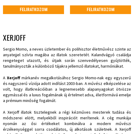
FELIRATKOZOM
FELIRATKOZOM
XERJOFF
Sergio Momo, a neves üzletember és polihisztor életművész szinte az
anyatejjel szívta magába az illatok szeretetét. Kalandvágyó családja
rengeteget utazott, és útjaik során szenvedélyesen gyűjtötték,
tanulmányozták a különböző tájakra jellemző illatokat, harmóniákat.
A
Xerjoff
márkanév megalkotásához Sergio Momo-nak egy egyszerű
és nagyszerű víziója adott indítást 2003-ban. A művész elképzelése az
volt, hogy illatkreációiban a legnemesebb alapanyagokat ötvözze
egymással és a luxus fogalmának új értelmet adva, életformává emelje
a prémium minőség fogalmát.
A Xerjoff illatok tisztelegnek a régi kézműves mesterek tudása és
módszerei elött, melyekből inspirációt merítenek. A cég munkája
nyomán az ősi értékeket kombinálva a modern művészi
érzékenységgel sorra csodálatos, új alkotások születnek. A Xerjoff