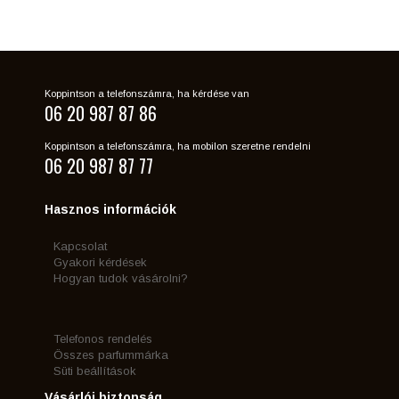
Koppintson a telefonszámra, ha kérdése van
06 20 987 87 86
Koppintson a telefonszámra, ha mobilon szeretne rendelni
06 20 987 87 77
Hasznos információk
Kapcsolat
Gyakori kérdések
Hogyan tudok vásárolni?
Telefonos rendelés
Összes parfummárka
Süti beállítások
Vásárlói biztonság