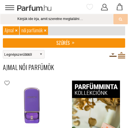
Ajmal
női parfümök
SZŰRÉS
AJMAL NŐI PARFÜMÖK