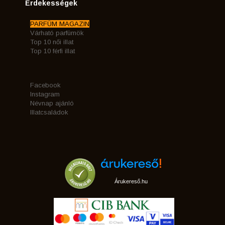
Érdekességek
PARFÜM MAGAZIN
Várható parfümök
Top 10 női illat
Top 10 férfi illat
Facebook
Instagram
Névnap ajánló
Illatcsaládok
Árukereső.hu