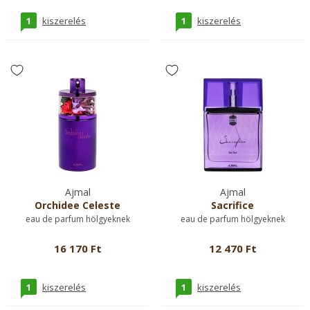
1
1
kiszerelés
kiszerelés
Ajmal
Ajmal
Orchidee Celeste
Sacrifice
eau de parfum hölgyeknek
eau de parfum hölgyeknek
16 170 Ft
12 470 Ft
1
1
kiszerelés
kiszerelés