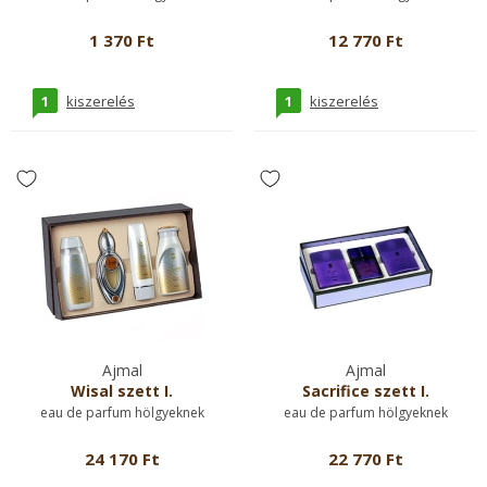
1 370 Ft
12 770 Ft
1
1
kiszerelés
kiszerelés
Ajmal
Ajmal
Wisal szett I.
Sacrifice szett I.
eau de parfum hölgyeknek
eau de parfum hölgyeknek
24 170 Ft
22 770 Ft