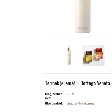
Termék jellemzői - Bottega Veneta -
Megjelenés
2019
éve:
Illatcsalád:
virágos-fás-pézsma