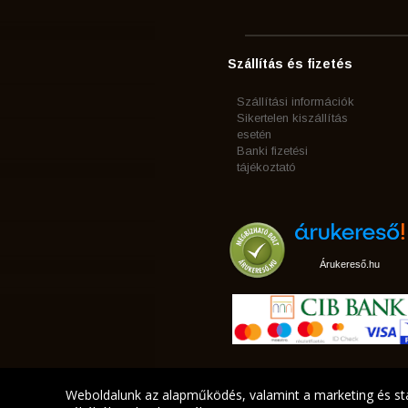
Szállítás és fizetés
Szállítási információk
Sikertelen kiszállítás
esetén
Banki fizetési
tájékoztató
Árukereső.hu
Weboldalunk az alapműködés, valamint a marketing és sta