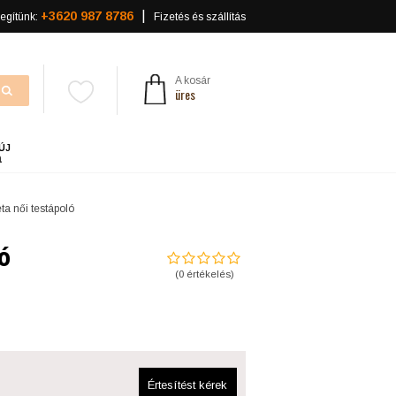
+3620 987 8786
egítünk:
Fizetés és szállítás
A kosár
üres
ÚJ
a
ta női testápoló
ló
(
0
értékelés)
Értesítést kérek