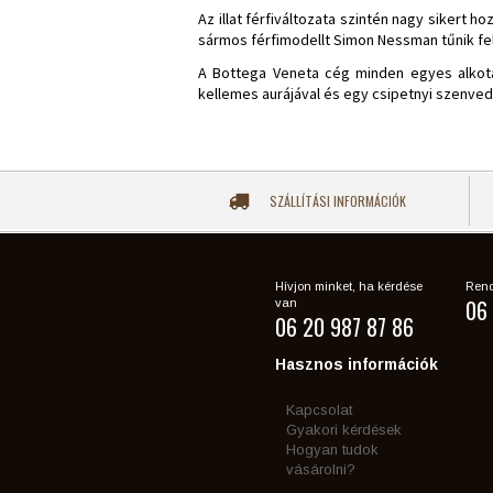
Az illat férfiváltozata szintén nagy sikert h
sármos férfimodellt Simon Nessman tűnik f
A Bottega Veneta cég minden egyes alkotá
kellemes aurájával és egy csipetnyi szenvedé
SZÁLLÍTÁSI INFORMÁCIÓK
Hívjon minket, ha kérdése
Rend
06 
van
06 20 987 87 86
Hasznos információk
Kapcsolat
Gyakori kérdések
Hogyan tudok
vásárolni?