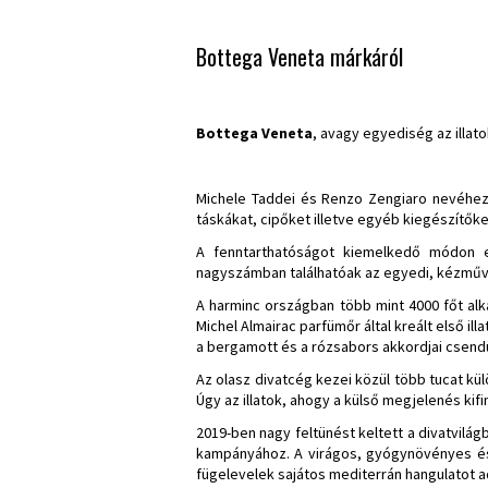
Bottega Veneta márkáról
Bottega Veneta
, avagy egyediség az illat
Michele Taddei és Renzo Zengiaro nevéhez fű
táskákat, cipőket illetve egyéb kiegészítők
A fenntarthatóságot kiemelkedő módon e
nagyszámban találhatóak az egyedi, kézmű
A harminc országban több mint 4000 főt alka
Michel Almairac parfümőr által kreált első i
a bergamott és a rózsabors akkordjai csendül
Az olasz divatcég kezei közül több tucat kül
Úgy az illatok, ahogy a külső megjelenés kif
2019-ben nagy feltünést keltett a divatvilág
kampányához. A virágos, gyógynövényes és n
fügelevelek sajátos mediterrán hangulatot a