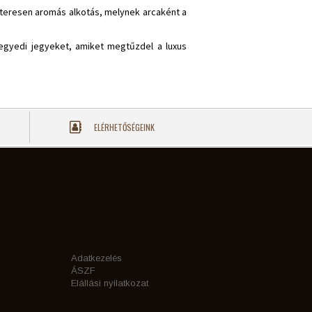
kteresen aromás alkotás, melynek arcaként a
egyedi jegyeket, amiket megtűzdel a luxus
ELÉRHETŐSÉGEINK
Adatkezelés
ÁSZF
Elállási nyilatkozat