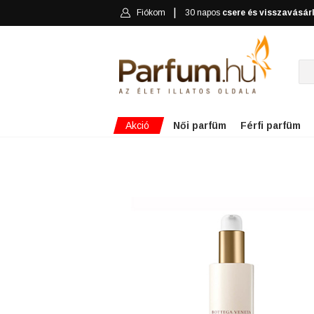
Fiókom
30 napos
csere és visszavásár
Akció
Női parfüm
Férfi parfüm