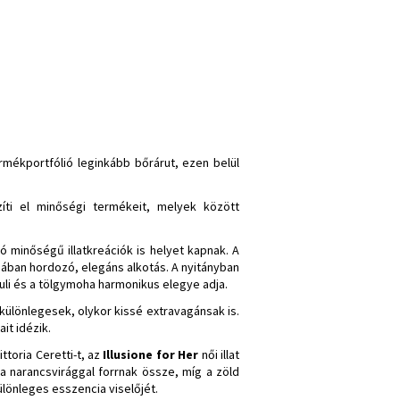
ermékportfólió leginkább bőrárut, ezen belül
ti el minőségi termékeit, melyek között
ó minőségű illatkreációk is helyet kapnak. A
agában hordozó, elegáns alkotás. A nyitányban
suli és a tölgymoha harmonikus elegye adja.
 különlegesek, olykor kissé extravagánsak is.
it idézik.
ttoria Ceretti-t, az
Illusione for Her
női illat
a narancsvirággal forrnak össze, míg a zöld
lönleges esszencia viselőjét.