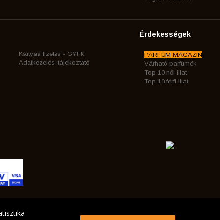
Érdekességek
Kártyás fizetés - GYFK
PARFÜM MAGAZIN
Adatkezelési tájékoztató
Várható parfümök
Top 10 női illat
Top 10 férfi illat
tisztika