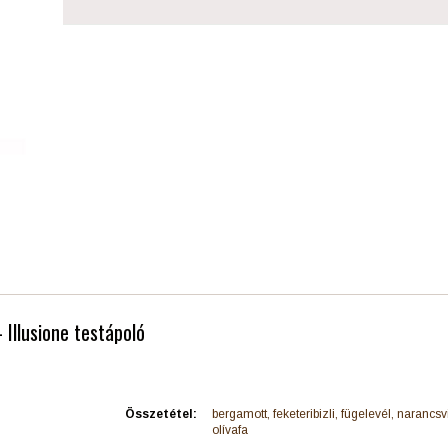
 Illusione testápoló
Összetétel:
bergamott, feketeribizli, fügelevél, narancsv
olívafa