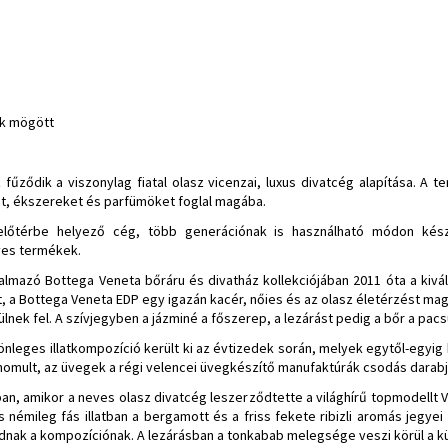
ok mögött
ződik a viszonylag fiatal olasz vicenzai, luxus divatcég alapítása. A t
et, ékszereket és parfümöket foglal magába.
lőtérbe helyező cég, több generációnak is használható módon készí
ves termékek.
lmazó Bottega Veneta bőráru és divatház kollekciójában 2011 óta a kivál
llat, a Bottega Veneta EDP egy igazán kacér, nőies és az olasz életérzést m
nek fel. A szívjegyben a jázminé a főszerep, a lezárást pedig a bőr a pac
önleges illatkompozíció került ki az évtizedek során, melyek egytől-egyig
inomult, az üvegek a régi velencei üvegkészítő manufaktúrák csodás darabja
ban, amikor a neves olasz divatcég leszerződtette a világhírű topmodellt Vi
émileg fás illatban a bergamott és a friss fekete ribizli aromás jegyei 
dnak a kompozíciónak. A lezárásban a tonkabab melegsége veszi körül a kü