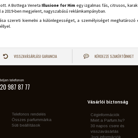
ozott. A Bottega Veneta
Illusione for Him
egy izgalmas fás, citrusos, kara
el a 2019-ben megjelent, nagyszabású reklámkampányban.
sa szereti kiemelni a különlegességet, a személyiséget meghatározó 
llyel.
VISSZAVÁSÁRLÁSI GARANCIA
KÉRDEZZE SZAKÉRTŐINKET
eljen telefonon
20 987 87 77
Vásárlói biztonság
Telefonos rendelés
Céginformációk
Összes parfummárka
Miért a Parfum.hu?
Süti beállítások
30 napos csere és
visszavásárlás
Jogi információk