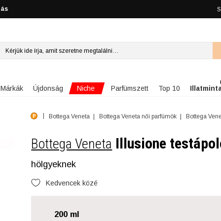
lás
S
Niche
Márkák
Újdonság
Parfümszett
Top 10
Illatmint
Bottega Veneta
Bottega Veneta női parfümök
Bottega Vene
Illusione testápo
Bottega Veneta
hölgyeknek
Kedvencek közé
200 ml