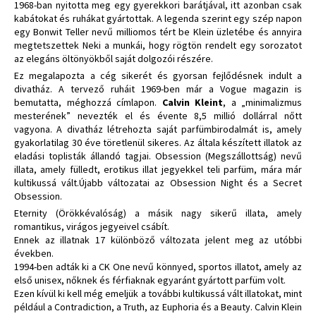
1968-ban nyitotta meg egy gyerekkori barátjával, itt azonban csak
kabátokat és ruhákat gyártottak. A legenda szerint egy szép napon
egy Bonwit Teller nevű milliomos tért be Klein üzletébe és annyira
megtetszettek Neki a munkái, hogy rögtön rendelt egy sorozatot
az elegáns öltönyökből saját dolgozói részére.
Ez megalapozta a cég sikerét és gyorsan fejlődésnek indult a
divatház. A tervező ruháit 1969-ben már a Vogue magazin is
bemutatta, méghozzá címlapon.
Calvin Kleint
, a „minimalizmus
mesterének” nevezték el és évente 8,5 millió dollárral nőtt
vagyona. A divatház létrehozta saját parfümbirodalmát is, amely
gyakorlatilag 30 éve töretlenül sikeres. Az általa készített illatok az
eladási toplisták állandó tagjai. Obsession (Megszállottság) nevű
illata, amely fülledt, erotikus illat jegyekkel teli parfüm, mára már
kultikussá vált.Újabb változatai az Obsession Night és a Secret
Obsession.
Eternity (Örökkévalóság) a másik nagy sikerű illata, amely
romantikus, virágos jegyeivel csábít.
Ennek az illatnak 17 különböző változata jelent meg az utóbbi
években.
1994-ben adták ki a CK One nevű könnyed, sportos illatot, amely az
első unisex, nőknek és férfiaknak egyaránt gyártott parfüm volt.
Ezen kívül ki kell még emeljük a további kultikussá vált illatokat, mint
például a Contradiction, a Truth, az Euphoria és a Beauty. Calvin Klein