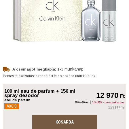
1-3 munkanap
A csomagot megkapja:
Pontos tájékoztatást a rendelést feldolgozása után küldünk.
100 ml eau de parfum + 150 ml
12 970
spray dezodor
Ft
eau de parfum
|
23 570 Ft
10 600 Ft megtakarítás
AKCIÓ
129 Ft / ml
KOSÁRBA