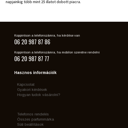
napjainkig több mint 25 illatot dobott piacra.
Koppintson a telefonszámra, ha kérdése van
06 20 987 87 86
Koppintson a telefonszámra, ha mobilon szeretne rendelni
06 20 987 87 77
Hasznos információk
Kapcsolat
Gyakori kérdések
Hogyan tudok vásárolni?
Telefonos rendelés
Összes parfummárka
Süti beállítások