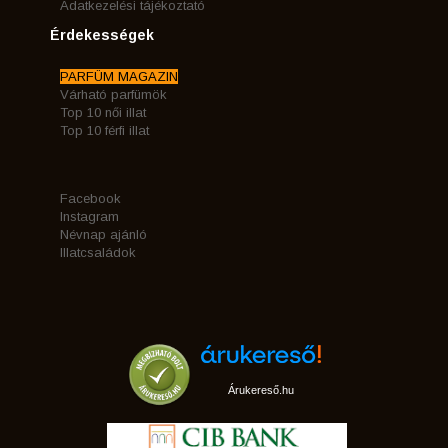
Adatkezelési tájékoztató
Érdekességek
PARFÜM MAGAZIN
Várható parfümök
Top 10 női illat
Top 10 férfi illat
Facebook
Instagram
Névnap ajánló
Illatcsaládok
Árukereső.hu