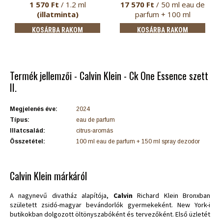
1 570 Ft
/ 1.2 ml
17 570 Ft
/ 50 ml eau de
(illatminta)
parfum + 100 ml
tusfürdő
KOSÁRBA RAKOM
KOSÁRBA RAKOM
Termék jellemzői - Calvin Klein - Ck One Essence szett
II.
Megjelenés éve:
2024
Típus:
eau de parfum
Illatcsalád:
citrus-aromás
Összetétel:
100 ml eau de parfum + 150 ml spray dezodor
Calvin Klein márkáról
A nagynevű divatház alapítója,
Calvin
Richard Klein Bronxban
született zsidó-magyar bevándorlók gyermekeként. New York-i
butikokban dolgozott öltönyszabóként és tervezőként. Első üzletét