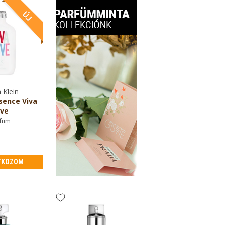
 Klein
sence Viva
ve
fum
TKOZOM