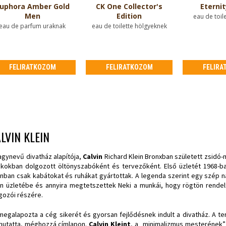
uphora Amber Gold
CK One Collector's
Eternit
Men
Edition
eau de toil
eau de parfum uraknak
eau de toilette hölgyeknek
FELIRATKOZOM
FELIRATKOZOM
FELIRA
LVIN KLEIN
agynevű divatház alapítója,
Calvin
Richard Klein Bronxban született zsidó
ikokban dolgozott öltönyszabóként és tervezőként. Első üzletét 1968-ban
nban csak kabátokat és ruhákat gyártottak. A legenda szerint egy szép n
in üzletébe és annyira megtetszettek Neki a munkái, hogy rögtön rendel
gozói részére.
megalapozta a cég sikerét és gyorsan fejlődésnek indult a divatház. A t
utatta, méghozzá címlapon.
Calvin Kleint
, a „minimalizmus mesterének” n