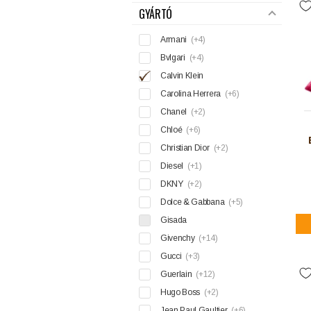
GYÁRTÓ
Armani
(+4)
Bvlgari
(+4)
Calvin Klein
Carolina Herrera
(+6)
Chanel
(+2)
Chloé
(+6)
Christian Dior
(+2)
Diesel
(+1)
DKNY
(+2)
Dolce & Gabbana
(+5)
Gisada
Givenchy
(+14)
Gucci
(+3)
Guerlain
(+12)
Hugo Boss
(+2)
Jean Paul Gaultier
(+6)