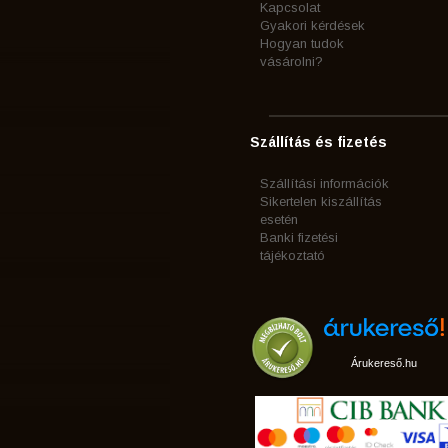
Kapcsolat
Gyakori kérdések
Hogyan tudok
vásárolni?
Szállítás és fizetés
Szállítási információk
Sikertelen kiszállítás
esetén
Banki fizetési
tájékoztató
Árukereső.hu