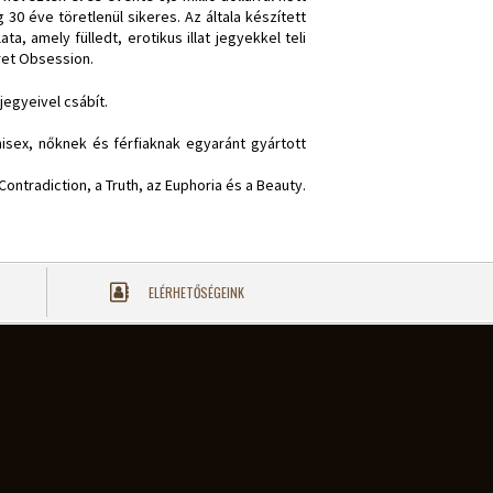
 30 éve töretlenül sikeres. Az általa készített
ta, amely fülledt, erotikus illat jegyekkel teli
ret Obsession.
jegyeivel csábít.
isex, nőknek és férfiaknak egyaránt gyártott
 Contradiction, a Truth, az Euphoria és a Beauty.
ELÉRHETŐSÉGEINK