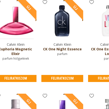
Calvin Klein
Calvin Klein
Calvin
Euphoria Magnetic
CK One Night Essence
CK One Es
Elixir
Lo
parfum
parfum hölgyeknek
par
FELIRATKOZOM
FELIRATKOZOM
FELIRA