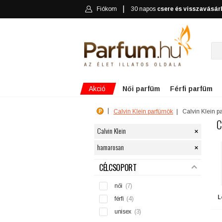
Fiókom
30 napos
csere és visszavásár
Akció
Női parfüm
Férfi parfüm
Calvin Klein parfümök
Calvin Klein p
C
×
Calvin Klein
×
hamarosan
SZŰRÉS
CÉLCSOPORT
női
(7)
L
férfi
(4)
unisex
(3)