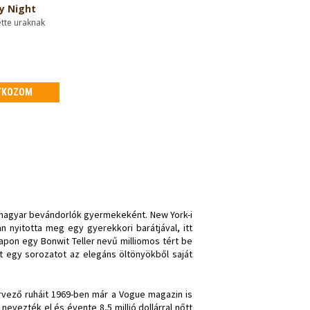
y Night
ette uraknak
TKOZOM
-magyar bevándorlók gyermekeként. New York-i
 nyitotta meg egy gyerekkori barátjával, itt
apon egy Bonwit Teller nevű milliomos tért be
t egy sorozatot az elegáns öltönyökből saját
ervező ruháit 1969-ben már a Vogue magazin is
evezték el és évente 8,5 millió dollárral nőtt