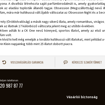
yona. A divatház létrehozta saját parfümbirodalmát is, amely gyakorlatilag
atok az eladási toplisták állandó tagjai. Obsession (Megszállottság) nevű illa
füm, mára már kultikussá vált.Újabb változatai az Obsession Night és a Sec
rnity (Örökkévalóság) a másik nagy sikerű illata, amely romantikus, virágos 
ek az illatnak 17 különböző változata jelent meg az utóbbi években.
4-ben adták ki a CK One nevű könnyed, sportos illatot, amely az első un
füm volt.
n kívül ki kell még emeljük a további kultikussá vált illatokat, mint például a
vin Klein napjainkig több mint 25 illatot dobott piacra.
VISSZAVÁSÁRLÁSI GARANCIA
KÉRDEZZE SZAKÉRTŐINKET
eljen telefonon
20 987 87 77
Vásárlói biztonság