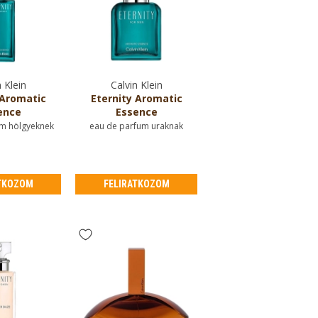
 Klein
Calvin Klein
 Aromatic
Eternity Aromatic
ence
Essence
m hölgyeknek
eau de parfum uraknak
TKOZOM
FELIRATKOZOM