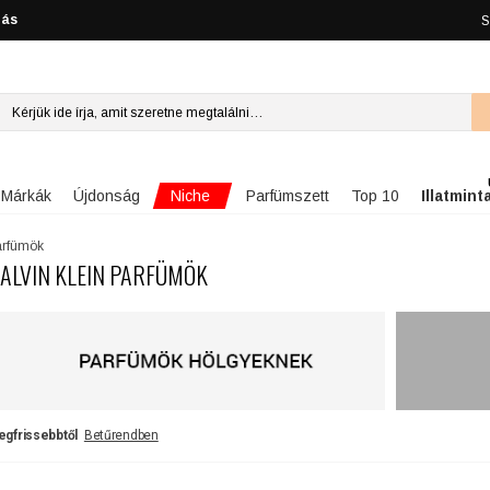
lás
S
Niche
Márkák
Újdonság
Parfümszett
Top 10
Illatmint
arfümök
ALVIN KLEIN PARFÜMÖK
egfrissebbtől
Betűrendben