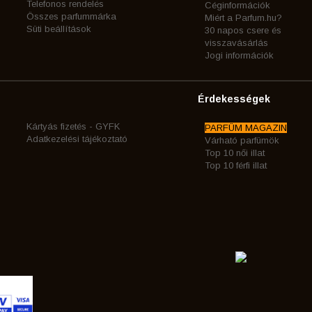
Telefonos rendelés
Céginformációk
Összes parfummárka
Miért a Parfum.hu?
Süti beállítások
30 napos csere és
visszavásárlás
Jogi információk
Érdekességek
Kártyás fizetés - GYFK
PARFÜM MAGAZIN
Adatkezelési tájékoztató
Várható parfümök
Top 10 női illat
Top 10 férfi illat