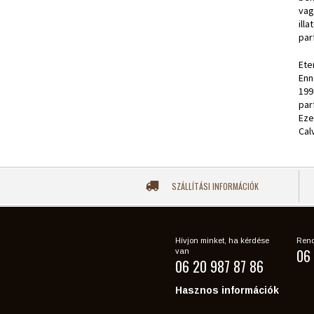
vag
ill
par
Ete
Enn
199
par
Eze
Cal
SZÁLLÍTÁSI INFORMÁCIÓK
Hívjon minket, ha kérdése
Rend
06 
van
06 20 987 87 86
Hasznos információk