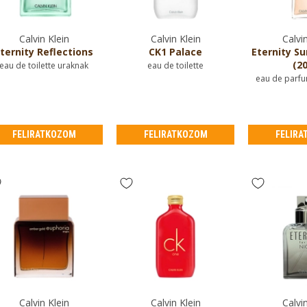
Calvin Klein
Calvin Klein
Calvin
ternity Reflections
CK1 Palace
Eternity S
(20
eau de toilette uraknak
eau de toilette
eau de parfu
FELIRATKOZOM
FELIRATKOZOM
FELIRA
Calvin Klein
Calvin Klein
Calvin