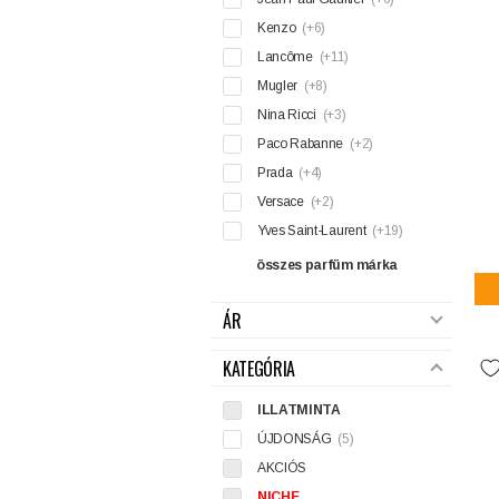
Kenzo
(+6)
Lancôme
(+11)
Mugler
(+8)
Nina Ricci
(+3)
Paco Rabanne
(+2)
Prada
(+4)
Versace
(+2)
Yves Saint-Laurent
(+19)
összes parfüm márka
ÁR
KATEGÓRIA
ILLATMINTA
ÚJDONSÁG
(5)
AKCIÓS
NICHE