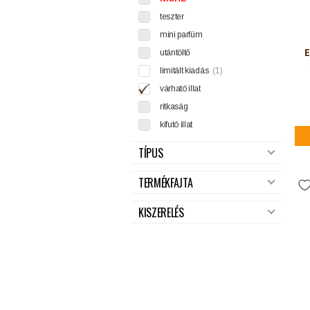
teszter
mini parfüm
E
utántöltő
limitált kiadás
(1)
várható illat
ritkaság
kifutó illat
TÍPUS
TERMÉKFAJTA
KISZERELÉS