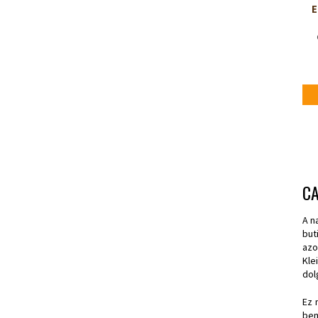
E
CA
A n
but
azo
Kle
dol
Ez 
bem