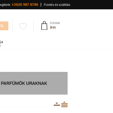
+3620 987 8786
egítünk:
Fizetés és szállítás
A kosár
üres
ÚJ
a