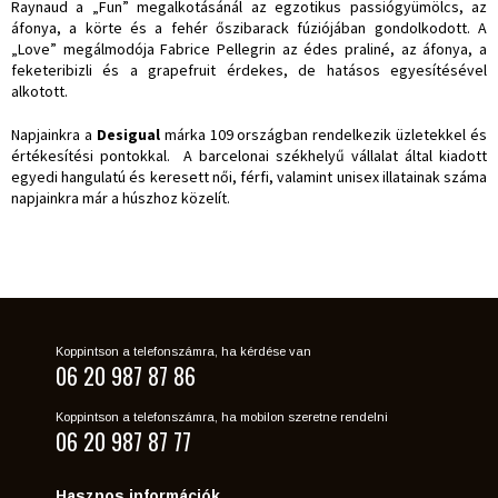
Raynaud a „Fun” megalkotásánál az egzotikus passiógyümölcs, az
áfonya, a körte és a fehér őszibarack fúziójában gondolkodott. A
„Love” megálmodója Fabrice Pellegrin az édes praliné, az áfonya, a
feketeribizli és a grapefruit érdekes, de hatásos egyesítésével
alkotott.
Napjainkra a
Desigual
márka 109 országban rendelkezik üzletekkel és
értékesítési pontokkal. A barcelonai székhelyű vállalat által kiadott
egyedi hangulatú és keresett női, férfi, valamint unisex illatainak száma
napjainkra már a húszhoz közelít.
Koppintson a telefonszámra, ha kérdése van
06 20 987 87 86
Koppintson a telefonszámra, ha mobilon szeretne rendelni
06 20 987 87 77
Hasznos információk