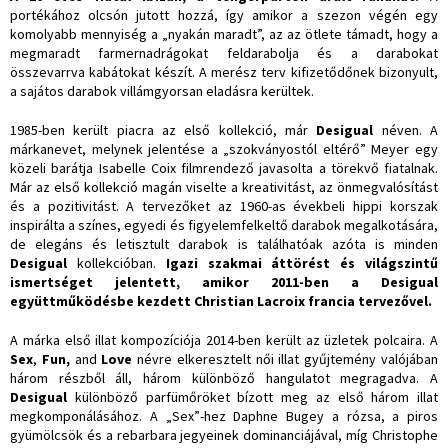
portékához olcsón jutott hozzá, így amikor a szezon végén egy
komolyabb mennyiség a „nyakán maradt”, az az ötlete támadt, hogy a
megmaradt farmernadrágokat feldarabolja és a darabokat
összevarrva kabátokat készít. A merész terv kifizetődőnek bizonyult,
a sajátos darabok villámgyorsan eladásra kerültek.
1985-ben került piacra az első kollekció, már
Desigual
néven. A
márkanevet, melynek jelentése a „szokványostól eltérő” Meyer egy
közeli barátja Isabelle Coix filmrendező javasolta a törekvő fiatalnak.
Már az első kollekció magán viselte a kreativitást, az önmegvalósítást
és a pozitivitást. A tervezőket az 1960-as évekbeli hippi korszak
inspirálta a színes, egyedi és figyelemfelkeltő darabok megalkotására,
de elegáns és letisztult darabok is találhatóak azóta is minden
Desigual
kollekcióban.
Igazi szakmai áttörést és világszintű
ismertséget jelentett, amikor 2011-ben a Desigual
együttműködésbe kezdett Christian Lacroix francia tervezővel.
A márka első illat kompozíciója 2014-ben került az üzletek polcaira. A
Sex
,
Fun,
and
Love
névre elkeresztelt női illat gyűjtemény valójában
három részből áll, három különböző hangulatot megragadva. A
Desigual
különböző parfümőröket bízott meg az első három illat
megkomponálásához. A „Sex”-hez Daphne Bugey a rózsa, a piros
gyümölcsök és a rebarbara jegyeinek dominanciájával, míg Christophe