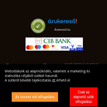
Árukereső.hu
marketplace partner
Weboldalunk az alapműködés, valamint a marketing és
statisztika céljából sütiket használ.
A sütikről bővebb tájékoztatás
itt
érhető el.
A LEGJOBB AJÁNLATAINK AZ ÖN CÍMÉRE!
Csak az
Az összes süti elfogadása
alapvető sütik
elfogadása