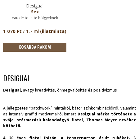
Desigual
Sex
eau de toilette hölgyeknek
1 070 Ft
/ 1.7 ml
(illatminta)
KOSÁRBA RAKOM
DESIGUAL
Desigual
, avagy kreativitás, önmegvalósítás és pozitivizmus
A jellegzetes “patchwork” mintáiról, bátor színkombinációiról, valamint
az intenzív graffiti motívumairól ismert
Desigual márka története a
svájci származású kalandvágyó fiatal, Thomas Meyer nevéhez
köthető.
A 20 éves fiatal Ibizán, a tengerparton árult ruhákat.
A