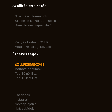
Szállítás és fizetés
Szállítási információk
Sikertelen kiszállítás esetén
Banki fizetési tájékoztató
Kártyás fizetés - GYFK
Adatkezelési tájékoztató
Érdekességek
PARFÜM MAGAZIN
Várható parfümök
Top 10 női illat
Top 10 férfi illat
Facebook
Instagram
Névnap ajánló
Illatcsaládok