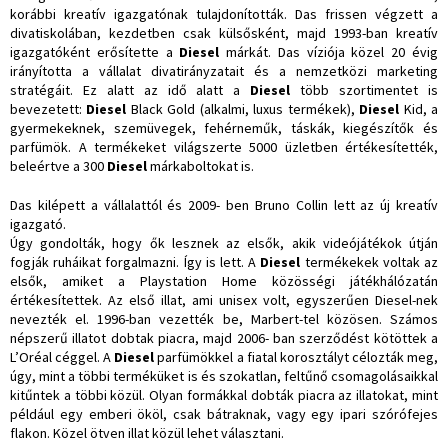
korábbi kreatív igazgatónak tulajdonították. Das frissen végzett a
divatiskolában, kezdetben csak külsősként, majd 1993-ban kreatív
igazgatóként erősítette a
Diesel
márkát. Das víziója közel 20 évig
irányította a vállalat divatirányzatait és a nemzetközi marketing
stratégáit. Ez alatt az idő alatt a
Diesel
több szortimentet is
bevezetett:
Diesel
Black Gold (alkalmi, luxus termékek),
Diesel
Kid, a
gyermekeknek, szemüvegek, fehérneműk, táskák, kiegészítők és
parfümök. A termékeket világszerte 5000 üzletben értékesítették,
beleértve a 300
Diesel
márkaboltokat is.
Das kilépett a vállalattól és 2009- ben Bruno Collin lett az új kreatív
igazgató.
Úgy gondolták, hogy ők lesznek az elsők, akik videójátékok útján
fogják ruháikat forgalmazni. Így is lett. A
Diesel
termékekek voltak az
elsők, amiket a Playstation Home közösségi játékhálózatán
értékesítettek. Az első illat, ami unisex volt, egyszerűen Diesel-nek
nevezték el. 1996-ban vezették be, Marbert-tel közösen. Számos
népszerű illatot dobtak piacra, majd 2006- ban szerződést kötöttek a
L’Oréal céggel. A
Diesel
parfümökkel a fiatal korosztályt célozták meg,
úgy, mint a többi terméküket is és szokatlan, feltűnő csomagolásaikkal
kitűntek a többi közül. Olyan formákkal dobták piacra az illatokat, mint
például egy emberi ököl, csak bátraknak, vagy egy ipari szórófejes
flakon. Közel ötven illat közül lehet választani.