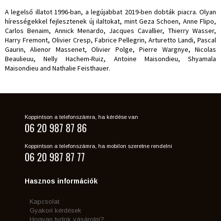
A legelső illatot 1996-ban, a legújabbat 2019-ben dobták piacra. Olyan
hírességekkel fejlesztenek új ilaltokat, mint Geza Schoen, Anne Flipo,
Carlos Benaim, Annick Menardo, Jacques Cavallier, Thierry Wasser,
Harry Fremont, Olivier Cresp, Fabrice Pellegrin, Arturetto Landi, Pascal
Gaurin, Alienor Massenet, Olivier Polge, Pierre Wargnye, Nicolas
Beaulieuu, Nelly Hachem-Ruiz, Antoine Maisondieu, Shyamala
Maisondieu and Nathalie Feisthauer.
Koppintson a telefonszámra, ha kérdése van
06 20 987 87 86
Koppintson a telefonszámra, ha mobilon szeretne rendelni
06 20 987 87 77
Hasznos információk
Kapcsolat
Gyakori kérdések
Hogyan tudok vásárolni?