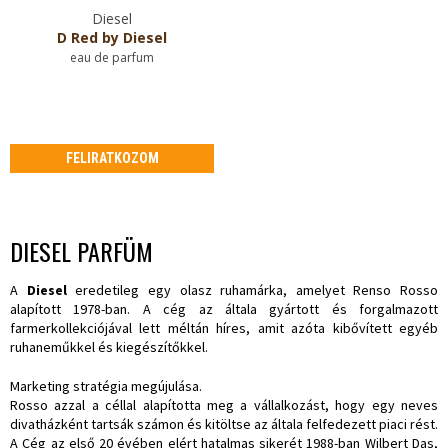
Diesel
D Red by Diesel
eau de parfum
FELIRATKOZOM
DIESEL PARFÜM
A
Diesel
eredetileg egy olasz ruhamárka, amelyet Renso Rosso
alapított 1978-ban. A cég az általa gyártott és forgalmazott
farmerkollekciójával lett méltán híres, amit azóta kibővített egyéb
ruhaneműkkel és kiegészítőkkel.
Marketing stratégia megújulása.
Rosso azzal a céllal alapította meg a vállalkozást, hogy egy neves
divatházként tartsák számon és kitöltse az általa felfedezett piaci rést.
A Cég az első 20 évében elért hatalmas sikerét 1988-ban Wilbert Das,