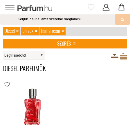
Diesel
unisex
hamarosan
SZŰRÉS
DIESEL PARFÜMÖK