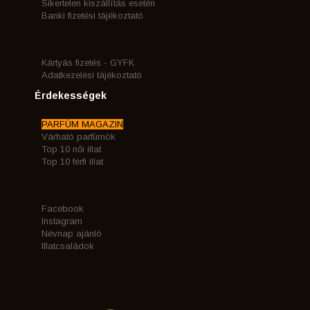
Sikertelen kiszállítás esetén
Banki fizetési tájékoztató
Kártyás fizetés - GYFK
Adatkezelési tájékoztató
Érdekességek
PARFÜM MAGAZIN
Várható parfümök
Top 10 női illat
Top 10 férfi illat
Facebook
Instagram
Névnap ajánló
Illatcsaládok