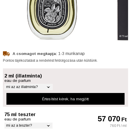
1-3 munkanap
A csomagot megkapja:
Pontos tájékoztatást a rendelést feldolgozása után küldünk.
2 ml (illatminta)
eau de parfum
mi az az illatminta?
Értesítést kérek
, ha megjött
75 ml teszter
57 070
Ft
eau de parfum
mi az a teszter?
760 Ft / ml