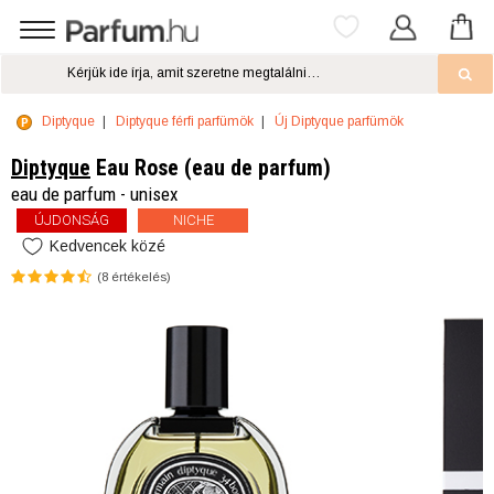
Diptyque
Diptyque férfi parfümök
Új Diptyque parfümök
Diptyque
Eau Rose (eau de parfum)
eau de parfum - unisex
ÚJDONSÁG
NICHE
Kedvencek közé
(
8
értékelés)