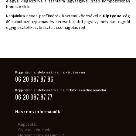
elegye kiegészülve a szantálfa lágyságával, szép kompozícióban
bontakozik ki.
Napjainkra neves parfümőrök közreműködésével a
Diptyque
cég
80 különböző izgalmas és keresett illatot jegyez, melyeket egytől
egyig esztétikus, letisztult csomagolás rejt.
Koppintson a telefonszámra, ha kérdése van
06 20 987 87 86
Koppintson a telefonszámra, ha mobilon szeretne rendelni
06 20 987 87 77
Hasznos információk
Kapcsolat
Gyakori kérdések
Hogyan tudok vásárolni?