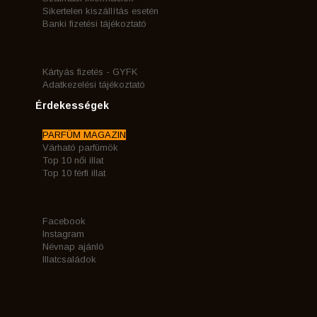
Sikertelen kiszállítás esetén
Banki fizetési tájékoztató
Kártyás fizetés - GYFK
Adatkezelési tájékoztató
Érdekességek
PARFÜM MAGAZIN
Várható parfümök
Top 10 női illat
Top 10 férfi illat
Facebook
Instagram
Névnap ajánló
Illatcsaládok