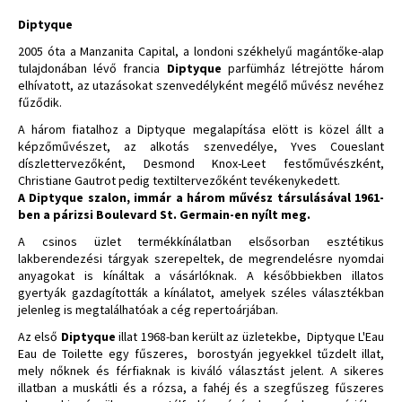
Diptyque
2005 óta a Manzanita Capital, a londoni székhelyű magántőke-alap
tulajdonában lévő francia
Diptyque
parfümház létrejötte három
elhívatott, az utazásokat szenvedélyként megélő művész nevéhez
fűződik.
A három fiatalhoz a Diptyque megalapítása elött is közel állt a
képzőművészet, az alkotás szenvedélye, Yves Coueslant
díszlettervezőként, Desmond Knox-Leet festőművészként,
Christiane Gautrot pedig textiltervezőként tevékenykedett.
A Diptyque szalon, immár a három művész társulásával 1961-
ben a párizsi Boulevard St. Germain-en nyílt meg.
A csinos üzlet termékkínálatban elsősorban esztétikus
lakberendezési tárgyak szerepeltek, de megrendelésre nyomdai
anyagokat is kínáltak a vásárlóknak. A későbbiekben illatos
gyertyák gazdagították a kínálatot, amelyek széles választékban
jelenleg is megtalálhatóak a cég repertoárjában.
Az első
Diptyque
illat 1968-ban került az üzletekbe,
Diptyque L'Eau
Eau de Toilette egy fűszeres,
borostyán jegyekkel tűzdelt illat,
mely nőknek és férfiaknak is kiváló választást jelent. A sikeres
illatban a muskátli és a rózsa, a fahéj és a szegfűszeg fűszeres