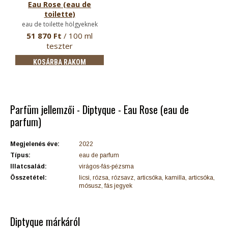
Eau Rose (eau de
toilette)
eau de toilette hölgyeknek
51 870 Ft
/ 100 ml
teszter
KOSÁRBA RAKOM
Parfüm jellemzői - Diptyque - Eau Rose (eau de
parfum)
Megjelenés éve:
2022
Típus:
eau de parfum
Illatcsalád:
virágos-fás-pézsma
Összetétel:
licsi, rózsa, rózsavz, articsóka, kamilla, articsóka,
mósusz, fás jegyek
Diptyque márkáról