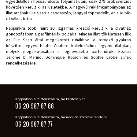
egyedülállóan hosszú alkotó folyamat után, csak 279 próbaverziót
követően került ki az üzletekbe. A nagyívű reklámkampányban az
illat arcának Elie Saab a csodaszép, lengyel topmodellt, Anja Rubik-
ot választotta.
Napjainkra több, mint 30, izgalmas kreáció került ki a divatház
gondozásában a parfümériák polcaira. Minden illat tökéletesen illik
az Elie Saab által megalkotott ruhákhoz. A tervező gyakran
készíttet egyes Haute Couture kollekciókhoz egyedi illatokat,
melyek megalkotásában a legnevesebb parfümőrök, köztük
Jerome Di Marino, Dominique Ropion és Sophie Labbe állnak
rendelkezésére.
Koppintson a telefonszámra, ha kérdése van
06 20 987 87 86
Koppintson a telefonszámra, ha mobilon szeretne rendelni
06 20 987 87 77