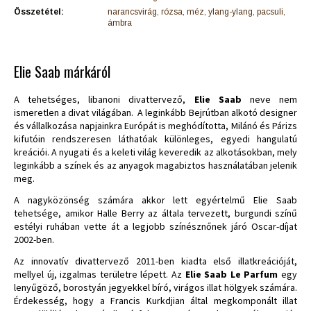
Összetétel:
narancsvirág, rózsa, méz, ylang-ylang, pacsuli,
ámbra
Elie Saab márkáról
A tehetséges, libanoni divattervező,
Elie Saab
neve nem
ismeretlen a divat világában. A leginkább Bejrútban alkotó designer
és vállalkozása napjainkra Európát is meghódította, Milánó és Párizs
kifutóin rendszeresen láthatóak különleges, egyedi hangulatú
kreációi. A nyugati és a keleti világ keveredik az alkotásokban, mely
leginkább a színek és az anyagok magabiztos használatában jelenik
meg.
A nagyközönség számára akkor lett egyértelmű Elie Saab
tehetsége, amikor Halle Berry az általa tervezett, burgundi színű
estélyi ruhában vette át a legjobb színésznőnek járó Oscar-díjat
2002-ben.
Az innovatív divattervező 2011-ben kiadta első illatkreációját,
mellyel új, izgalmas területre lépett. Az
Elie Saab Le Parfum
egy
lenyűgöző, borostyán jegyekkel bíró, virágos illat hölgyek számára.
Érdekesség, hogy a Francis Kurkdjian által megkomponált illat