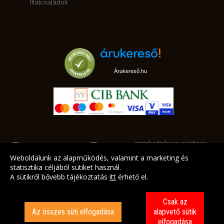
Illatcsaládok
Árukereső.hu
marketplace partner
Weboldalunk az alapműködés, valamint a marketing és
statisztika céljából sütiket használ.
A sütikről bővebb tájékoztatás
itt
érhető el.
A LEGJOBB AJÁNLATAINK AZ ÖN CÍMÉRE!
Csak az
Az összes süti elfogadása
alapvető sütik
elfogadása