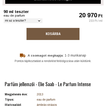
90 ml teszter
20 970
Ft
eau de parfum
mi az a teszter?
233 Ft / ml
KOSÁRBA
1-3 munkanap
A csomagot megkapja:
Pontos tájékoztatást a rendelést feldolgozása után küldünk.
Parfüm jellemzői - Elie Saab - Le Parfum Intense
Megjelenés éve:
2013
Típus:
eau de parfum
Illatcsalád:
ámbrás-virágos