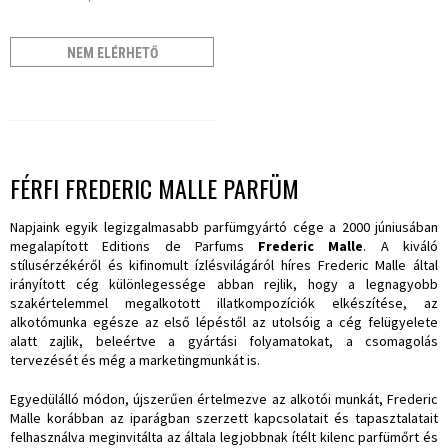
NEM ELÉRHETŐ
FÉRFI FREDERIC MALLE PARFÜM
Napjaink egyik legizgalmasabb parfümgyártó cége a 2000 júniusában
megalapított Editions de Parfums
Frederic Malle
. A kiváló
stílusérzékéről és kifinomult ízlésvilágáról híres Frederic Malle által
irányított cég különlegessége abban rejlik, hogy a legnagyobb
szakértelemmel megalkotott illatkompozíciók elkészítése, az
alkotómunka egésze az első lépéstől az utolsóig a cég felügyelete
alatt zajlik, beleértve a gyártási folyamatokat, a csomagolás
tervezését és még a marketingmunkát is.
Egyedülálló módon, újszerűen értelmezve az alkotói munkát, Frederic
Malle korábban az iparágban szerzett kapcsolatait és tapasztalatait
felhasználva meginvitálta az általa legjobbnak ítélt kilenc parfümőrt és