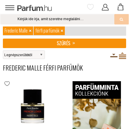
Frederic Malle
férfi parfümök
SZŰRÉS
FREDERIC MALLE FÉRFI PARFÜMÖK