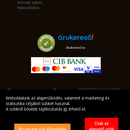
Névnap ajánló
Illatcsaládok
Árukereső.hu
marketplace partner
Weboldalunk az alapműködés, valamint a marketing és
statisztika céljából sütiket használ.
A sütikről bővebb tájékoztatás
itt
érhető el.
A LEGJOBB AJÁNLATAINK AZ ÖN CÍMÉRE!
Csak az
Az összes süti elfogadása
alapvető sütik