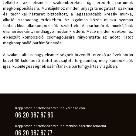
felkérte az elismert szakembereket új, eredeti parfümök
megkomponálására. Munkájukhoz minden anyagi támogatást, szakmai
és technikai hátteret biztosított, a legszabadabb kreatív munka,
alkotói szabadság érdekében. Az izgalmas közös munka nyomán
fantasztikus illatkompozíciók születtek. A parfümőrök munkájának
elismeréseként, rendhagyó módon Frederic Malle minden esetben az
elkészült kompozíció csomagolására rányomtatta az adott illatot
megkomponáló parfümőr nevét.
A szakma által is nagy elismertségnek örvendő tervező az évek során
közel 50 különböző illatot bocsájtott forgalomba, mely kompozíciók
igazi különlegességnek számítanak a parfümgyártás világában.
Koppintson a telefonszámra, ha kérdése van
06 20 987 87 86
Koppintson a telefonszámra, ha mobilon szeretne rendelni
06 20 987 87 77