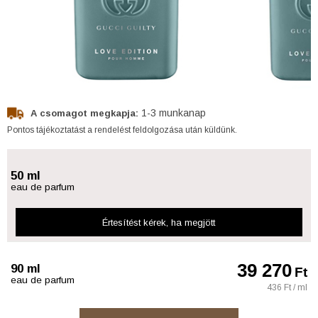
1-3 munkanap
A csomagot megkapja:
Pontos tájékoztatást a rendelést feldolgozása után küldünk.
50 ml
eau de parfum
Értesítést kérek
, ha megjött
39 270
90 ml
Ft
eau de parfum
436 Ft / ml