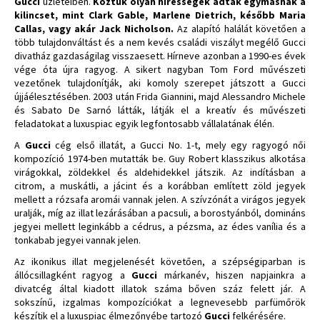
Gucci
üzleteiben.
Köztük olyan hírességek adták egymásnak a
kilincset, mint Clark Gable, Marlene Dietrich, később Maria
Callas, vagy akár Jack Nicholson.
Az alapító halálát követően a
több tulajdonváltást és a nem kevés családi viszályt megélő Gucci
divatház gazdaságilag visszaesett. Hírneve azonban a 1990-es évek
vége óta újra ragyog. A sikert nagyban Tom Ford művészeti
vezetőnek tulajdonítják, aki komoly szerepet játszott a Gucci
újjáélesztésében. 2003 után Frida Giannini, majd Alessandro Michele
és Sabato De Sarnó látták, látják el a kreatív és művészeti
feladatokat a luxuspiac egyik legfontosabb vállalatának élén.
A
Gucci
cég első illatát, a Gucci No. 1-t, mely egy ragyogó női
kompozíció 1974-ben mutatták be. Guy Robert klasszikus alkotása
virágokkal, zöldekkel és aldehidekkel játszik. Az indításban a
citrom, a muskátli, a jácint és a korábban említett zöld jegyek
mellett a rózsafa aromái vannak jelen. A szívzónát a virágos jegyek
uralják, míg az illat lezárásában a pacsuli, a borostyánból, domináns
jegyei mellett leginkább a cédrus, a pézsma, az édes vanília és a
tonkabab jegyei vannak jelen.
Az ikonikus illat megjelenését követően, a szépségiparban is
állócsillagként ragyog a
Gucci
márkanév, hiszen napjainkra a
divatcég által kiadott illatok száma bőven száz felett jár. A
sokszínű, izgalmas kompozíciókat a legnevesebb parfümőrök
készítik el a luxuspiac élmezőnyébe tartozó
Gucci
felkérésére.