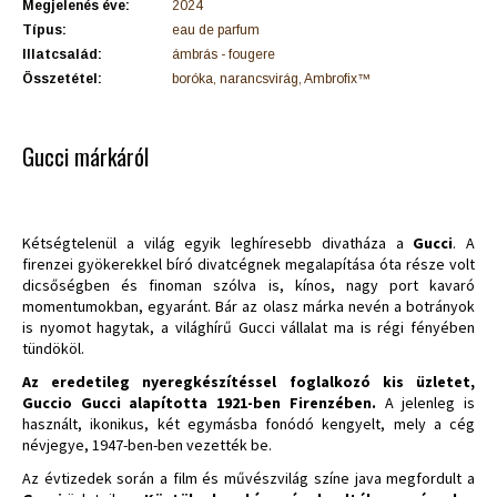
Megjelenés éve:
2024
Típus:
eau de parfum
Illatcsalád:
ámbrás - fougere
Összetétel:
boróka, narancsvirág, Ambrofix™
Gucci márkáról
Kétségtelenül a világ egyik leghíresebb divatháza a
Gucci
. A
firenzei gyökerekkel bíró divatcégnek megalapítása óta része volt
dicsőségben és finoman szólva is, kínos, nagy port kavaró
momentumokban, egyaránt. Bár az olasz márka nevén a botrányok
is nyomot hagytak, a világhírű Gucci vállalat ma is régi fényében
tündököl.
Az eredetileg nyeregkészítéssel foglalkozó kis üzletet,
Guccio Gucci alapította 1921-ben Firenzében.
A jelenleg is
használt, ikonikus, két egymásba fonódó kengyelt, mely a cég
névjegye, 1947-ben-ben vezették be.
Az évtizedek során a film és művészvilág színe java megfordult a