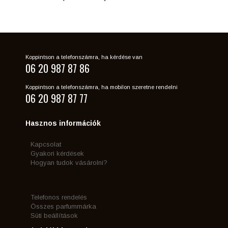
Koppintson a telefonszámra, ha kérdése van
06 20 987 87 86
Koppintson a telefonszámra, ha mobilon szeretne rendelni
06 20 987 87 77
Hasznos információk
Kapcsolat
Gyakori kérdések
Hogyan tudok vásárolni?
Telefonos rendelés
Összes parfummárka
Süti beállítások