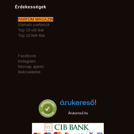
Érdekességek
PARFÜM MAGAZIN
Várható parfümök
Top 10 női illat
Top 10 férfi illat
Facebook
Instagram
Névnap ajánló
Illatcsaládok
Árukereső.hu