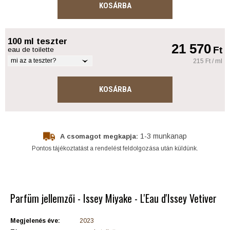
KOSÁRBA
100 ml teszter
21 570
Ft
eau de toilette
mi az a teszter?
215 Ft / ml
KOSÁRBA
1-3 munkanap
A csomagot megkapja:
Pontos tájékoztatást a rendelést feldolgozása után küldünk.
Parfüm jellemzői - Issey Miyake - L'Eau d'Issey Vetiver
Megjelenés éve:
2023