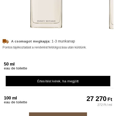
1-3 munkanap
A csomagot megkapja:
Pontos tájékoztatást a rendelést feldolgozása után küldünk.
50 ml
eau de toilette
Értesítést kérek
, ha megjött
27 270
100 ml
Ft
eau de toilette
272 Ft / ml