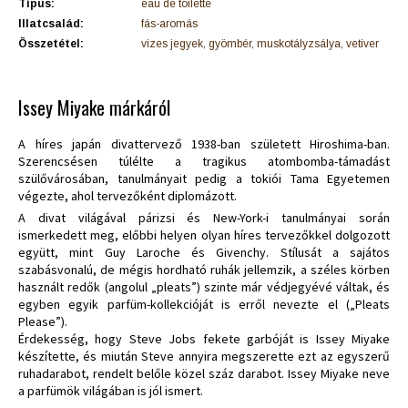
Típus:
eau de toilette
Illatcsalád:
fás-aromás
Összetétel:
vizes jegyek, gyömbér, muskotályzsálya, vetiver
Issey Miyake márkáról
A híres japán divattervező 1938-ban született Hiroshima-ban.
Szerencsésen túlélte a tragikus atombomba-támadást
szülővárosában, tanulmányait pedig a tokiói Tama Egyetemen
végezte, ahol tervezőként diplomázott.
A divat világával párizsi és New-York-i tanulmányai során
ismerkedett meg, előbbi helyen olyan híres tervezőkkel dolgozott
együtt, mint Guy Laroche és Givenchy. Stílusát a sajátos
szabásvonalú, de mégis hordható ruhák jellemzik, a széles körben
használt redők (angolul „pleats”) szinte már védjegyévé váltak, és
egyben egyik parfüm-kollekcióját is erről nevezte el („Pleats
Please”).
Érdekesség, hogy Steve Jobs fekete garbóját is Issey Miyake
készítette, és miután Steve annyira megszerette ezt az egyszerű
ruhadarabot, rendelt belőle közel száz darabot. Issey Miyake neve
a parfümök világában is jól ismert.