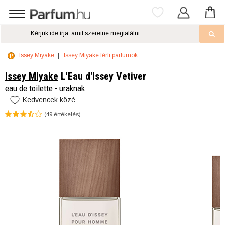
Issey Miyake
Issey Miyake férfi parfümök
Issey Miyake
L'Eau d'Issey Vetiver
eau de toilette - uraknak
Kedvencek közé
(
49
értékelés)