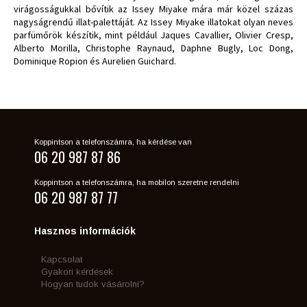
virágosságukkal bővítik az Issey Miyake mára már közel százas
nagyságrendű illat-palettáját. Az Issey Miyake illatokat olyan neves
parfümőrök készítik, mint például Jaques Cavallier, Olivier Cresp,
Alberto Morilla, Christophe Raynaud, Daphne Bugly, Loc Dong,
Dominique Ropion és Aurelien Guichard.
Koppintson a telefonszámra, ha kérdése van
06 20 987 87 86
Koppintson a telefonszámra, ha mobilon szeretne rendelni
06 20 987 87 77
Hasznos információk
Kapcsolat
Gyakori kérdések
Hogyan tudok vásárolni?