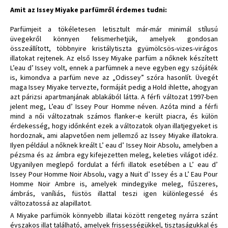
Amit az Issey Miyake parfümről érdemes tudni:
Parfümjeit a tökéletesen letisztult már-már minimál stílusú
üvegekről könnyen felismerhetjük, amelyek gondosan
összeállított, többnyire kristálytiszta gyümölcsös-vizes-virágos
illatokat rejtenek. Az első Issey Miyake parfüm a nőknek készített
L’eau d’ Issey volt, ennek a parfümnek a neve egyben egy szójáték
is, kimondva a parfüm neve az „Odissey” szóra hasonlít. Üvegét
maga Issey Miyake tervezte, formáját pedig a Hold ihlette, ahogyan
azt párizsi apartmanjának ablakából látta. A férfi változat 1997-ben
jelent meg, L’eau d’ Issey Pour Homme néven. Azóta mind a férfi
mind a női változatnak számos flanker-e került piacra, és külön
érdekesség, hogy időnként ezek a változatok olyan illatjegyeket is
hordoznak, ami alapvetően nem jellemző az Issey Miyake illatokra.
Ilyen például a nőknek kreált L’ eau d’ Issey Noir Absolu, amelyben a
pézsma és az ámbra egy kifejezetten meleg, keleties világot idéz.
Ugyanilyen meglepő fordulat a férfi illatok esetében a L’ eau d’
Issey Pour Homme Noir Absolu, vagy a Nuit d’ Issey és a L’ Eau Pour
Homme Noir Ambre is, amelyek mindegyike meleg, fűszeres,
ámbrás, vaníliás, füstös illattal teszi igen különlegessé és
változatossá az alapillatot.
A Miyake parfümök könnyebb illatai között rengeteg nyárra szánt
évszakos illat található, amelyek frissességükkel, tisztaságukkal és