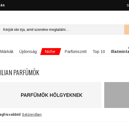
lás
S
Niche
Márkák
Újdonság
Parfümszett
Top 10
Illatmint
ILIAN PARFÜMÖK
egfrissebbtől
Betűrendben