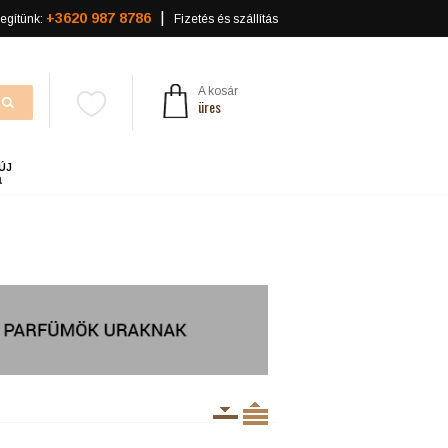
+3620 987 8786
egítünk:
Fizetés és szállítás
A kosár
üres
ÚJ
a