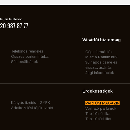
eljen telefonon
20 987 87 77
Vásárlói biztonság
Telefonos rendelés
Céginformációk
Összes parfummárka
Miért a Parfum.hu?
Süti beállítások
30 napos csere és
visszavásárlás
Jogi információk
Érdekességek
Kártyás fizetés - GYFK
PARFÜM MAGAZIN
Adatkezelési tájékoztató
Várható parfümök
Top 10 női illat
Top 10 férfi illat