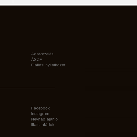
Adatkezelés
ÁSZF
Elállási nyilatkozat
Facebook
Instagram
Névnap ajánló
Illatcsaládok