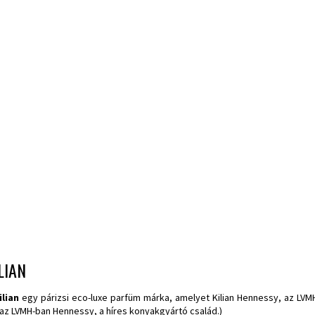
LIAN
ilian
egy párizsi eco-luxe parfüm márka, amelyet Kilian Hennessy, az LVMH
 az LVMH-ban Hennessy, a híres konyakgyártó család.)