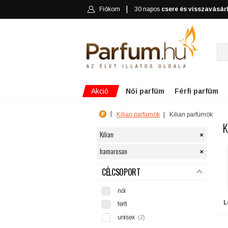
Fiókom
30 napos
csere és visszavásár
Akció
Női parfüm
Férfi parfüm
Kilian parfümök
Kilian parfümök
K
×
Kilian
×
hamarosan
SZŰRÉS
CÉLCSOPORT
női
L
férfi
unisex
(2)