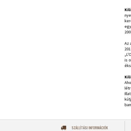
Kil
nye
ker
egy
200
Az 
201
„L'
is 
éks
Kil
Ah
lét
Ill
kút
bam
SZÁLLÍTÁSI INFORMÁCIÓK