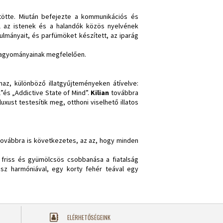
tötte. Miután befejezte a kommunikációs és
ól az istenek és a halandók közös nyelvének
nulmányait, és parfümöket készített, az iparág
i hagyományainak megfelelően.
lmaz, különböző illatgyűjteményeken átívelve:
l”és „Addictive State of Mind”.
Kilian
továbbra
uxust testesítik meg, otthoni viselhető illatos
 továbbra is következetes, az az, hogy minden
in friss és gyümölcsös csobbanása a fiatalság
usz harmóniával, egy korty fehér teával egy
ELÉRHETŐSÉGEINK