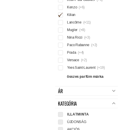
Kenzo
(+6)
Kilian
Lancôme
(+11)
Mugler
(+8)
Nina Ricci
(+3)
Paco Rabanne
(+2)
Prada
(+4)
Versace
(+2)
Yves Saint-Laurent
(+19)
összes parfüm márka
ÁR
KATEGÓRIA
ILLATMINTA
ÚJDONSÁG
AKCIÓS