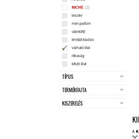
NICHE
(2)
teszter
mini parfüm
utántöltő
limitált kiadás
várható illat
ritkaság
kifutó illat
TÍPUS
TERMÉKFAJTA
KISZERELÉS
KI
A
K
"H"