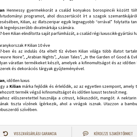
ian
Hennessy gyermekkorát a család konyakos borospincéi között töl
lvtudományi programot, ahol disszertációt írt a szagok szemantikájár
esésében, Kilian, az illatszeripar egyik legnagyobb “orrával” folytatta ta
ik legnépszerűbb divatmárkája számára.
7-ben Kilian elindította saját parfümházát, a család régi luxuscikk-gyártás
aranykorszak # Kilian 10 éve
7-ben és az indulás óta eltelt tíz évben Kilian világa több illatot tarta
Oeuvre Noire”, „Arabian Nights”, „Asian Tales”, „In the Garden of Good & Evi
olyan váratlan termékeket készít, amelyek a kifinomultságot és az időtlen l
zerek és dekorációs tárgyak gyűjteményével.
ian
, időtlen luxus
ogy a
Kilian
márka fejlődik és érlelődik, az az egyetlen szempont, amely
rehozott termék végső kifinomultságot és időtlen luxust testesít meg.
ataihoz előszeretettel használja a citrust, kókuszdiót, mangót. A nektar
jának tiszta vízének ígérkezik, ahol a virágok isznak. Utazzon a bamb
buszerdő szívében.
VISSZAVÁSÁRLÁSI GARANCIA
KÉRDEZZE SZAKÉRTŐINKET