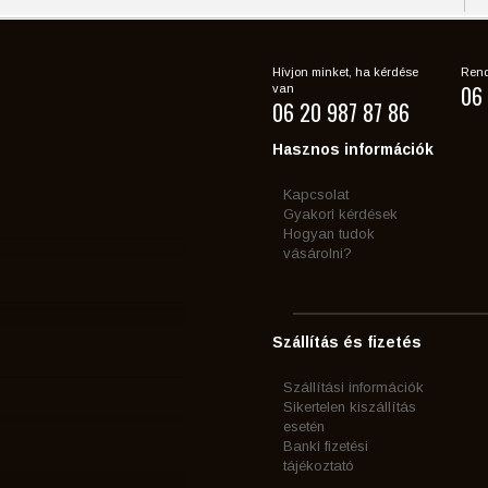
Hívjon minket, ha kérdése
Rend
06 
van
06 20 987 87 86
Hasznos információk
Kapcsolat
Gyakori kérdések
Hogyan tudok
vásárolni?
Szállítás és fizetés
Szállítási információk
Sikertelen kiszállítás
esetén
Banki fizetési
tájékoztató