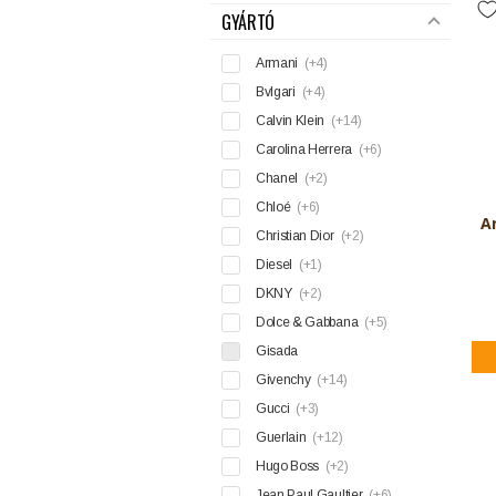
GYÁRTÓ
Armani
(+4)
Bvlgari
(+4)
Calvin Klein
(+14)
Carolina Herrera
(+6)
Chanel
(+2)
Chloé
(+6)
A
Christian Dior
(+2)
Diesel
(+1)
DKNY
(+2)
Dolce & Gabbana
(+5)
Gisada
Givenchy
(+14)
Gucci
(+3)
Guerlain
(+12)
Hugo Boss
(+2)
Jean Paul Gaultier
(+6)