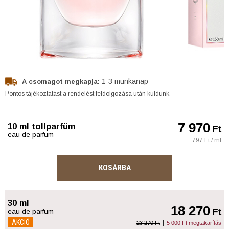
1-3 munkanap
A csomagot megkapja:
Pontos tájékoztatást a rendelést feldolgozása után küldünk.
7 970
10 ml tollparfüm
Ft
eau de parfum
797 Ft / ml
KOSÁRBA
30 ml
18 270
Ft
eau de parfum
AKCIÓ
|
23 270 Ft
5 000 Ft megtakarítás