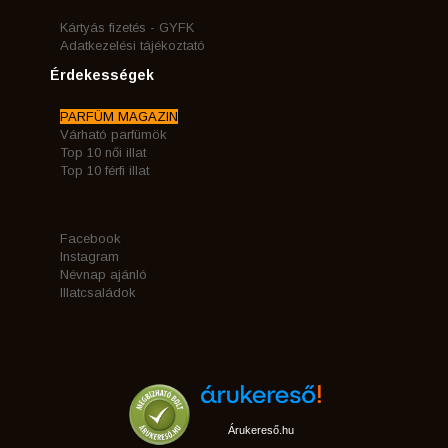
Kártyás fizetés - GYFK
Adatkezelési tájékoztató
Érdekességek
PARFÜM MAGAZIN
Várható parfümök
Top 10 női illat
Top 10 férfi illat
Facebook
Instagram
Névnap ajánló
Illatcsaládok
Árukereső.hu