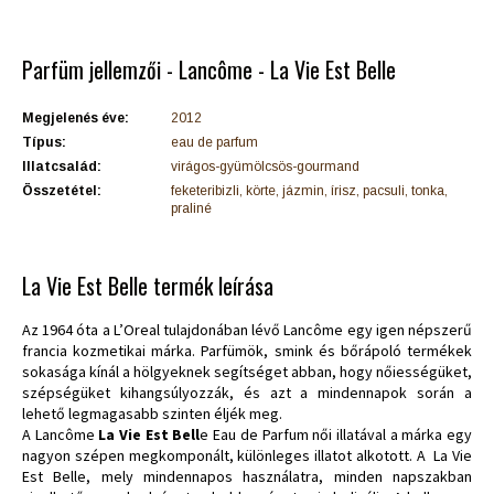
Parfüm jellemzői - Lancôme - La Vie Est Belle
Megjelenés éve:
2012
Típus:
eau de parfum
Illatcsalád:
virágos-gyümölcsös-gourmand
Összetétel:
feketeribizli, körte, jázmin, írisz, pacsuli, tonka,
praliné
La Vie Est Belle termék leírása
Az 1964 óta a L’Oreal tulajdonában lévő Lancôme egy igen népszerű
francia kozmetikai márka. Parfümök, smink és bőrápoló termékek
sokasága kínál a hölgyeknek segítséget abban, hogy nőiességüket,
szépségüket kihangsúlyozzák, és azt a mindennapok során a
lehető legmagasabb szinten éljék meg.
A Lancôme
La Vie Est Bell
e Eau de Parfum női illatával a márka egy
nagyon szépen megkomponált, különleges illatot alkotott. A La Vie
Est Belle, mely mindennapos használatra, minden napszakban