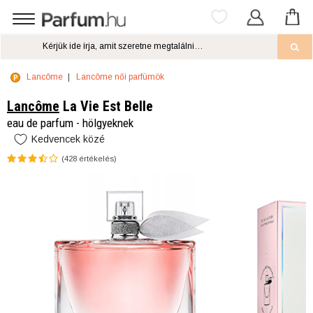
Lancôme
Lancôme női parfümök
Lancôme
La Vie Est Belle
eau de parfum - hölgyeknek
Kedvencek közé
(
428
értékelés)