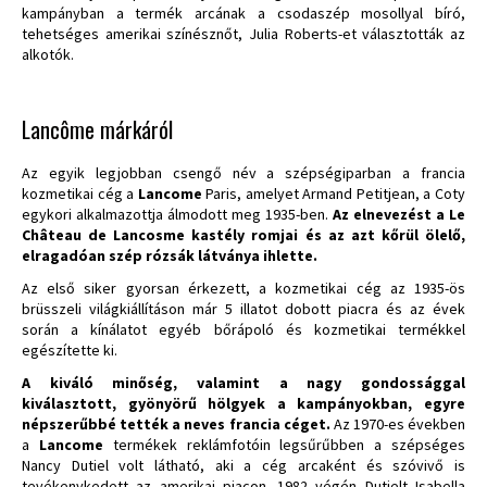
kampányban a termék arcának a csodaszép mosollyal bíró,
tehetséges amerikai színésznőt, Julia Roberts-et választották az
alkotók.
Lancôme márkáról
Az egyik legjobban csengő név a szépségiparban a francia
kozmetikai cég a
Lancome
Paris, amelyet Armand Petitjean, a Coty
egykori alkalmazottja álmodott meg 1935-ben.
Az elnevezést a Le
Château de Lancosme kastély romjai és az azt kőrül ölelő,
elragadóan szép rózsák látványa ihlette.
Az első siker gyorsan érkezett, a kozmetikai cég az 1935-ös
brüsszeli világkiállításon már 5 illatot dobott piacra és az évek
során a kínálatot egyéb bőrápoló és kozmetikai termékkel
egészítette ki.
A kiváló minőség, valamint a nagy gondossággal
kiválasztott, gyönyörű hölgyek a kampányokban, egyre
népszerűbbé tették a neves francia céget.
Az 1970-es években
a
Lancome
termékek reklámfotóin legsűrűbben a szépséges
Nancy Dutiel volt látható, aki a cég arcaként és szóvivő is
tevékenykedett az amerikai piacon. 1982 végén Dutielt Isabella