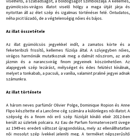
viselhető, a szabadságot, a boldogságot szimbolizálja. A kellemes,
gyümölcsös-virágos illatot viselő hölgy a maga útját járja és
nyitottan áll az élet szép és izgalmas történései felé. Öntudatos,
néha picit lázadó, de a végtelenségig nőies és bájos.
Az illat összetétele
Az illat gyümölcsös jegyekkel indít, a zamatos körte és a
feketeribizli frissítő, kellemes fúziója által. A szívjegyben nőies,
virágos harmóniák mutatkoznak meg a dalmát nőszirom, az arab
jázmin és a narancsvirág finom jegyeinek köszönhetően. Az
alapjegyek szép lezárást, mélységet és édes felütést kínálnak,
melyet a tonkabab, a pacsuli, a vanília, valamint praliné jegyei adnak
számunkra.
Az illat története
A három neves parfümőr Olivier Polge, Dominique Ropion és Anne
Flipo készítette el a Lancôme cég számára a különleges női illatot. A
szépség és a finom női erő szép fúzióját kínáló elixír 2012-ben
került az üzletek polcaira. Az Eau de Parfum formatervezett üvege
az 1949-es eredeti változat újragondolása, mely az ellenállhatatlan
női mosolyt szép ívekkel jeleníti meg. A terméket népszerűsítő