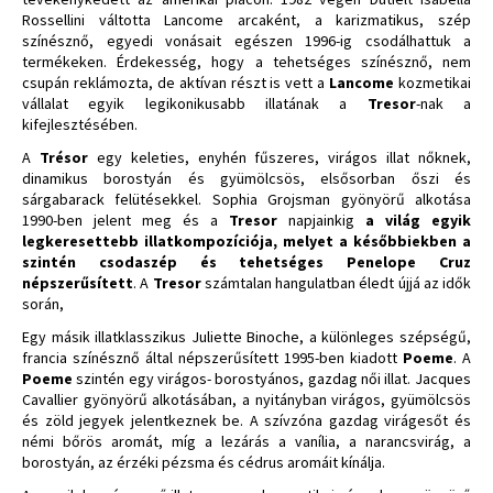
Rossellini váltotta Lancome arcaként, a karizmatikus, szép
színésznő, egyedi vonásait egészen 1996-ig csodálhattuk a
termékeken. Érdekesség, hogy a tehetséges színésznő, nem
csupán reklámozta, de aktívan részt is vett a
Lancome
kozmetikai
vállalat egyik legikonikusabb illatának a
Tresor
-nak a
kifejlesztésében.
A
Trésor
egy keleties, enyhén fűszeres, virágos illat nőknek,
dinamikus borostyán és gyümölcsös, elsősorban őszi és
sárgabarack felütésekkel. Sophia Grojsman gyönyörű alkotása
1990-ben jelent meg és a
Tresor
napjainkig
a világ egyik
legkeresettebb illatkompozíciója, melyet a későbbiekben a
szintén csodaszép és tehetséges Penelope Cruz
népszerűsített
. A
Tresor
számtalan hangulatban éledt újjá az idők
során,
Egy másik illatklasszikus Juliette Binoche, a különleges szépségű,
francia színésznő által népszerűsített 1995-ben kiadott
Poeme
. A
Poeme
szintén egy virágos- borostyános, gazdag női illat. Jacques
Cavallier gyönyörű alkotásában, a nyitányban virágos, gyümölcsös
és zöld jegyek jelentkeznek be. A szívzóna gazdag virágesőt és
némi bőrös aromát, míg a lezárás a vanília, a narancsvirág, a
borostyán, az érzéki pézsma és cédrus aromáit kínálja.