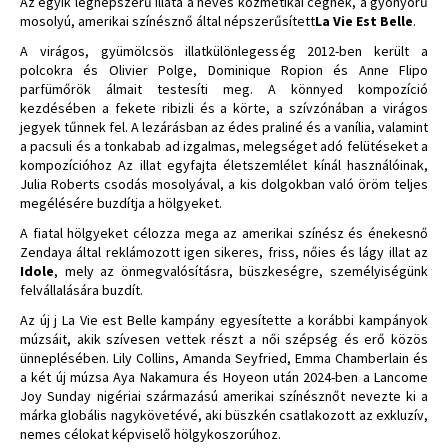
Az egyik legnépszerű illata a neves kozmetikai cégnek, a gyönyörű
mosolyú, amerikai színésznő által népszerűsített
La Vie Est Belle
.
A virágos, gyümölcsös illatkülönlegesség 2012-ben került a
polcokra és Olivier Polge, Dominique Ropion és Anne Flipo
parfümőrök álmait testesíti meg. A könnyed kompozíció
kezdésében a fekete ribizli és a körte, a szívzónában a virágos
jegyek tűnnek fel. A lezárásban az édes praliné és a vanília, valamint
a pacsuli és a tonkabab ad izgalmas, melegséget adó felütéseket a
kompozícióhoz Az illat egyfajta életszemlélet kínál használóinak,
Julia Roberts csodás mosolyával, a kis dolgokban való öröm teljes
megélésére buzdítja a hölgyeket.
A fiatal hölgyeket célozza mega az amerikai színész és énekesnő
Zendaya által reklámozott igen sikeres, friss, nőies és lágy illat az
Idole
, mely az önmegvalósításra, büszkeségre, személyiségünk
felvállalására buzdít.
Az új j La Vie est Belle kampány egyesítette a korábbi kampányok
múzsáit, akik szívesen vettek részt a női szépség és erő közös
ünneplésében. Lily Collins, Amanda Seyfried, Emma Chamberlain és
a két új múzsa Aya Nakamura és Hoyeon után 2024-ben a Lancome
Joy Sunday nigériai származású amerikai színésznőt nevezte ki a
márka globális nagykövetévé, aki büszkén csatlakozott az exkluzív,
nemes célokat képviselő hölgykoszorúhoz.