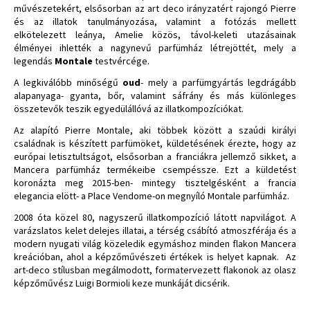
művészetekért, elsősorban az art deco irányzatért rajongó Pierre
és az illatok tanulmányozása, valamint a fotózás mellett
elkötelezett leánya, Amelie közös, távol-keleti utazásainak
élményei ihlették a nagynevű parfümház létrejöttét, mely a
legendás
Montale
testvércége.
A legkiválóbb minőségű
oud
- mely a parfümgyártás legdrágább
alapanyaga- gyanta, bőr, valamint sáfrány és más különleges
összetevők teszik egyedülállóvá az illatkompozíciókat.
Az alapító Pierre Montale, aki többek között a szaúdi királyi
családnak is készített parfümöket, küldetésének érezte, hogy az
európai letisztultságot, elsősorban a franciákra jellemző sikket, a
Mancera parfümház termékeibe csempéssze. Ezt a küldetést
koronázta meg 2015-ben- mintegy tisztelgésként a francia
elegancia elött-
a Place Vendome-on megnyíló Montale parfümház.
2008 óta közel 80, nagyszerű illatkompozíció látott napvilágot. A
varázslatos kelet delejes illatai, a térség csábító atmoszférája és a
modern nyugati világ közeledik egymáshoz minden flakon Mancera
kreációban, ahol a képzőművészeti értékek is helyet kapnak. Az
art-deco stílusban megálmodott, formatervezett flakonok az olasz
képzőművész Luigi Bormioli keze munkáját dicsérik.