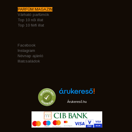
PARFÜM MAGAZIN
Várható parfümök
Top 10 női illat
Top 10 férfi illat
Facebook
Instagram
Névnap ajánló
Illatcsaládok
Árukereső.hu