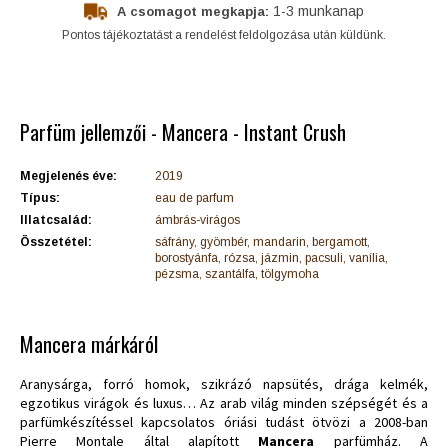
1-3 munkanap
A csomagot megkapja:
Pontos tájékoztatást a rendelést feldolgozása után küldünk.
Parfüm jellemzői - Mancera - Instant Crush
Megjelenés éve:
2019
Típus:
eau de parfum
Illatcsalád:
ámbrás-virágos
Összetétel:
sáfrány, gyömbér, mandarin, bergamott,
borostyánfa, rózsa, jázmin, pacsuli, vanília,
pézsma, szantálfa, tölgymoha
Mancera márkáról
Aranysárga, forró homok, szikrázó napsütés, drága kelmék,
egzotikus virágok és luxus… Az arab világ minden szépségét és a
parfümkészítéssel kapcsolatos óriási tudást ötvözi a 2008-ban
Pierre Montale által alapított
Mancera
parfümház. A