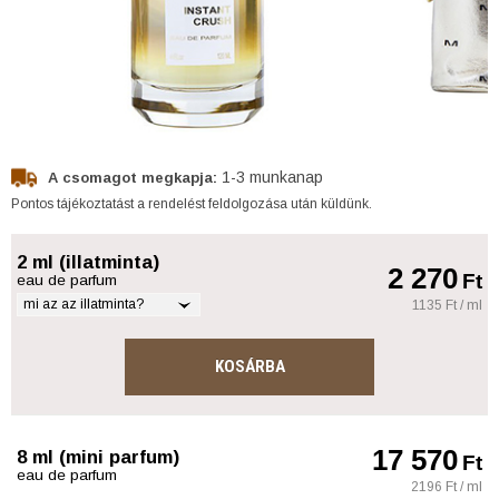
1-3 munkanap
A csomagot megkapja:
Pontos tájékoztatást a rendelést feldolgozása után küldünk.
2 ml (illatminta)
2 270
Ft
eau de parfum
mi az az illatminta?
1135 Ft / ml
KOSÁRBA
17 570
8 ml (mini parfum)
Ft
eau de parfum
2196 Ft / ml