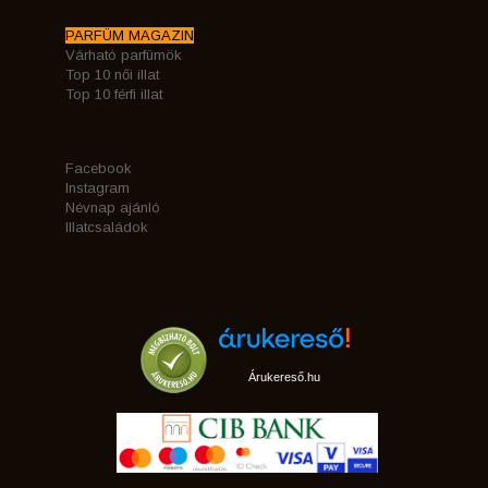
PARFÜM MAGAZIN
Várható parfümök
Top 10 női illat
Top 10 férfi illat
Facebook
Instagram
Névnap ajánló
Illatcsaládok
Árukereső.hu