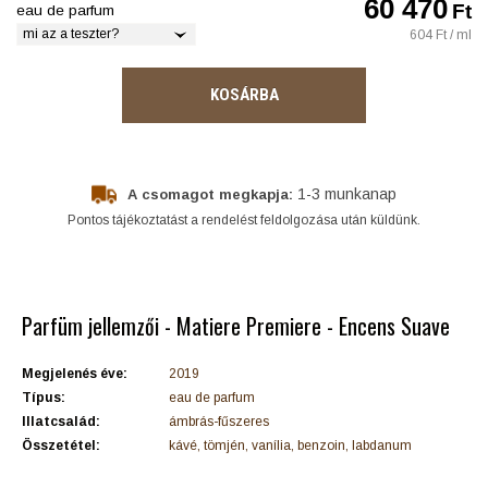
60 470
Ft
eau de parfum
mi az a teszter?
604 Ft / ml
KOSÁRBA
1-3 munkanap
A csomagot megkapja:
Pontos tájékoztatást a rendelést feldolgozása után küldünk.
Parfüm jellemzői - Matiere Premiere - Encens Suave
Megjelenés éve:
2019
Típus:
eau de parfum
Illatcsalád:
ámbrás-fűszeres
Összetétel:
kávé, tömjén, vanília, benzoin, labdanum