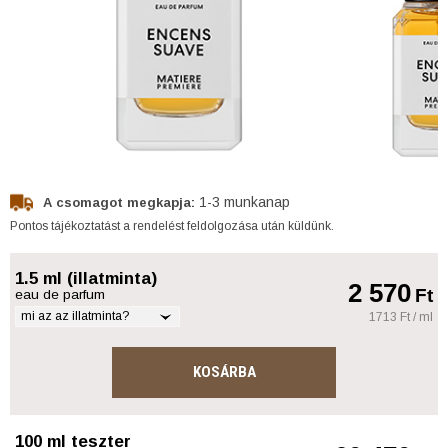
1-3 munkanap
A csomagot megkapja:
Pontos tájékoztatást a rendelést feldolgozása után küldünk.
1.5 ml (illatminta)
2 570
Ft
eau de parfum
mi az az illatminta?
1713 Ft / ml
KOSÁRBA
100 ml teszter