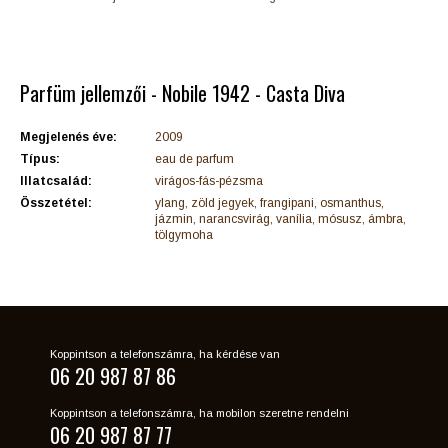
Parfüm jellemzői - Nobile 1942 - Casta Diva
Megjelenés éve:
2009
Típus:
eau de parfum
Illatcsalád:
virágos-fás-pézsma
Összetétel:
ylang, zöld jegyek, frangipani, osmanthus,
jázmin, narancsvirág, vanília, mósusz, ámbra,
tölgymoha
Koppintson a telefonszámra, ha kérdése van
06 20 987 87 86
Koppintson a telefonszámra, ha mobilon szeretne rendelni
06 20 987 87 77