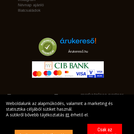
Névnap ajánló
Illatcsaládok
Árukereső.hu
marketplace partner
Weboldalunk az alapműködés, valamint a marketing és
statisztika céljából sütiket használ.
A sütikről bővebb tájékoztatás
itt
érhető el.
A LEGJOBB AJÁNLATAINK AZ ÖN CÍMÉRE!
Csak az