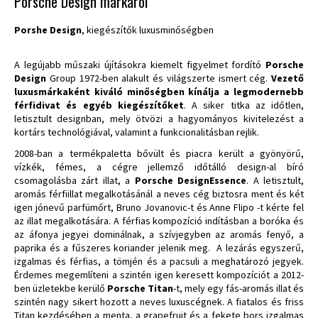
Porsche Design márkáról
Porshe Design
, kiegészítők luxusminőségben
A legújabb műszaki újításokra kiemelt figyelmet fordító
Porsche
Design
Group 1972-ben alakult és világszerte ismert cég.
Vezető
luxusmárkaként kiváló minőségben kínálja a legmodernebb
férfidivat és egyéb kiegészítőket
. A siker titka az időtlen,
letisztult designban, mely ötvözi a hagyományos kivitelezést a
kortárs technológiával, valamint a funkcionalitásban rejlik.
2008-ban a termékpaletta bővült és piacra került a gyönyörű,
vízkék, fémes, a cégre jellemző időtálló design-al bíró
csomagolásba zárt illat, a
Porsche Design
Essence
. A letisztult,
aromás férfiillat megalkotásánál a neves cég biztosra ment és két
igen jónevű parfümőrt, Bruno Jovanovic-t és Anne Flipo -t kérte fel
az illat megalkotására. A férfias kompozíció indításban a boróka és
az áfonya jegyei dominálnak, a szívjegyben az aromás fenyő, a
paprika és a fűszeres koriander jelenik meg. A lezárás egyszerű,
izgalmas és férfias, a tömjén és a pacsuli a meghatározó jegyek.
Érdemes megemlíteni a szintén igen keresett kompozíciót a 2012-
ben üzletekbe kerülő
Porsche Titan
-t, mely egy fás-aromás illat és
szintén nagy sikert hozott a neves luxuscégnek. A fiatalos és friss
Titan kezdésében a menta, a grapefruit és a fekete bors izgalmas