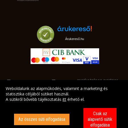
Árukereső.hu
marketplace partner
Weboldalunk az alapműködés, valamint a marketing és
statisztika céljából sütiket használ.
A sütikről bővebb tájékoztatás
itt
érhető el.
A LEGJOBB AJÁNLATAINK AZ ÖN CÍMÉRE!
Csak az
Az összes süti elfogadása
alapvető sütik
elfogadása