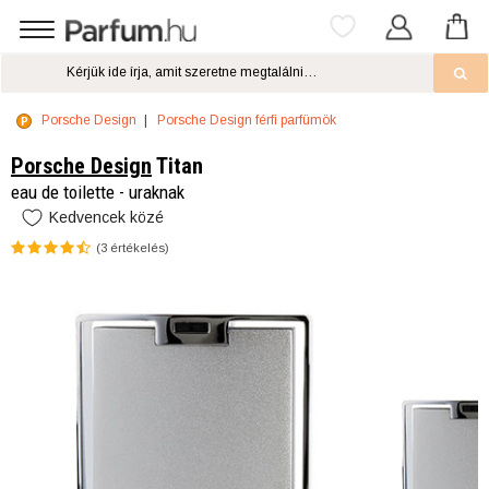
Porsche Design
Porsche Design férfi parfümök
Porsche Design
Titan
eau de toilette - uraknak
Kedvencek közé
(
3
értékelés)