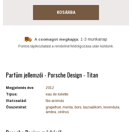
KOSÁRBA
1-3 munkanap
A csomagot megkapja:
Pontos tájékoztatást a rendelést feldolgozása után küldünk.
Parfüm jellemzői - Porsche Design - Titan
Megjelenés éve:
2012
Típus:
eau de toilette
Illatcsalád:
fás-aromás
Összetétel:
grapefruit, menta, bors, bazsalikom, levendula,
ámbra, cédrus