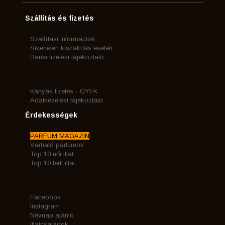
Szállítás és fizetés
Szállítási információk
Sikertelen kiszállítás esetén
Banki fizetési tájékoztató
Kártyás fizetés - GYFK
Adatkezelési tájékoztató
Érdekességek
PARFÜM MAGAZIN
Várható parfümök
Top 10 női illat
Top 10 férfi illat
Facebook
Instagram
Névnap ajánló
Illatcsaládok