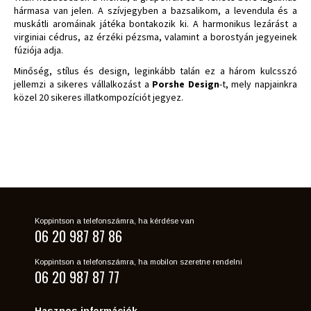
hármasa van jelen. A szívjegyben a bazsalikom, a levendula és a
muskátli aromáinak játéka bontakozik ki. A harmonikus lezárást a
virginiai cédrus, az érzéki pézsma, valamint a borostyán jegyeinek
fúziója adja.
Minőség, stílus és design, leginkább talán ez a három kulcsszó
jellemzi a sikeres vállalkozást a
Porshe Design
-t, mely napjainkra
közel 20 sikeres illatkompozíciót jegyez.
Koppintson a telefonszámra, ha kérdése van
06 20 987 87 86
Koppintson a telefonszámra, ha mobilon szeretne rendelni
06 20 987 87 77
Hasznos információk