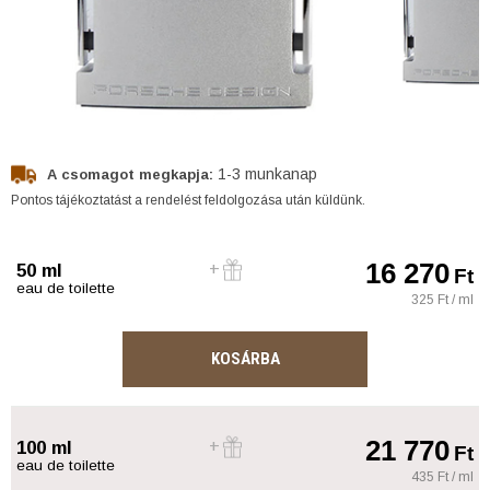
1-3 munkanap
A csomagot megkapja:
Pontos tájékoztatást a rendelést feldolgozása után küldünk.
16 270
50 ml
Ft
eau de toilette
325 Ft / ml
KOSÁRBA
21 770
100 ml
Ft
eau de toilette
435 Ft / ml