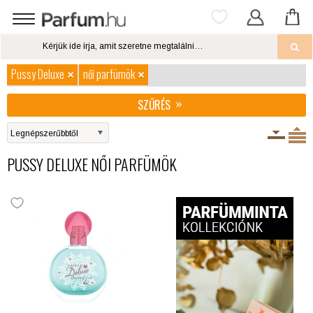
Pussy Deluxe
női parfümök
SZŰRÉS
PUSSY DELUXE NŐI PARFÜMÖK