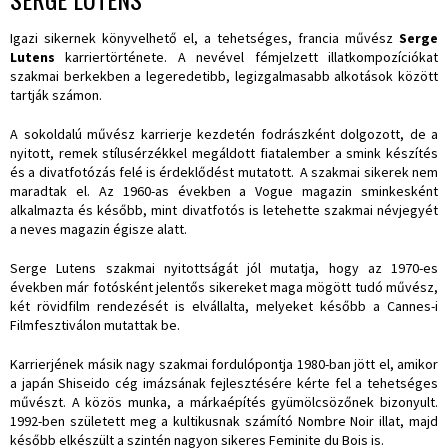
Igazi sikernek könyvelhető el, a tehetséges, francia művész
Serge
Lutens
karriertörténete. A nevével fémjelzett illatkompozíciókat
szakmai berkekben a legeredetibb, legizgalmasabb alkotások között
tartják számon.
A sokoldalú művész karrierje kezdetén fodrászként dolgozott, de a
nyitott, remek stílusérzékkel megáldott fiatalember a smink készítés
és a divatfotózás felé is érdeklődést mutatott. A szakmai sikerek nem
maradtak el. Az 1960-as években a Vogue magazin sminkesként
alkalmazta és később, mint divatfotós is letehette szakmai névjegyét
a neves magazin égisze alatt.
Serge Lutens szakmai nyitottságát jól mutatja, hogy az 1970-es
években már fotósként jelentős sikereket maga mögött tudó művész,
két rövidfilm rendezését is elvállalta, melyeket később a Cannes-i
Filmfesztiválon mutattak be.
Karrierjének másik nagy szakmai fordulópontja 1980-ban jött el, amikor
a japán Shiseido cég imázsának fejlesztésére kérte fel a tehetséges
művészt. A közös munka, a márkaépítés gyümölcsözőnek bizonyult.
1992-ben született meg a kultikusnak számító Nombre Noir illat, majd
később elkészült a szintén nagyon sikeres Feminite du Bois is.