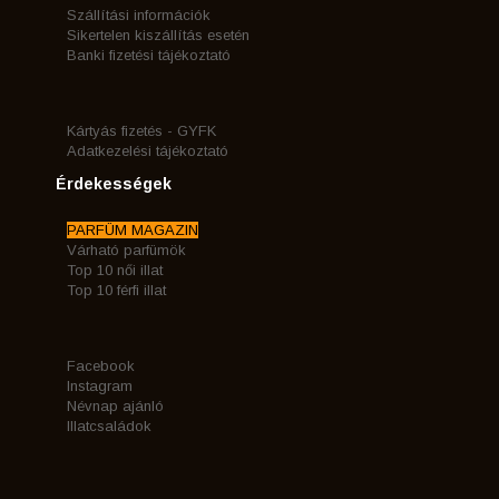
Szállítási információk
Sikertelen kiszállítás esetén
Banki fizetési tájékoztató
Kártyás fizetés - GYFK
Adatkezelési tájékoztató
Érdekességek
PARFÜM MAGAZIN
Várható parfümök
Top 10 női illat
Top 10 férfi illat
Facebook
Instagram
Névnap ajánló
Illatcsaládok