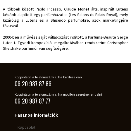
A többek között Pablo Picasso, Claude Monet által inspirált Lutens
később alapított egy parfümházat is (Les Salons du Palais Royal), mely
kizárólag a Lutens és a Shiseido parfümökre, azok marketingjére
fókuszál.
2000-ben a művész saját vállalkozást indított, a Parfums-Beaute Serge
Luten-t. Egyedi kompozíciói megalkotásában rendszerint Christopher
Sheldrake parfümőr van segítségére.
Koppintson a telefonszámra, ha kérdése van
06 20 987 87 86
Koppintson a telefonszámra, ha mobilon szeretne rendelni
06 20 987 87 77
Hasznos információk
Kapcsolat