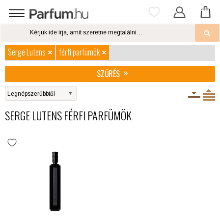
Serge Lutens
férfi parfümök
SZŰRÉS
SERGE LUTENS FÉRFI PARFÜMÖK