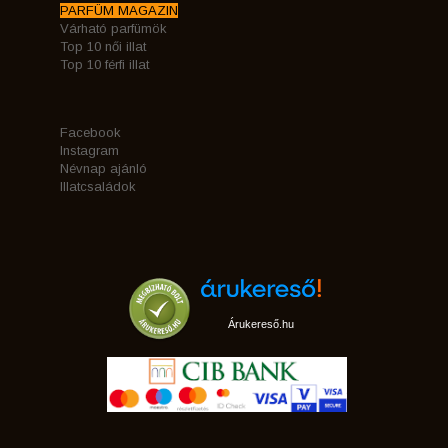
PARFÜM MAGAZIN
Várható parfümök
Top 10 női illat
Top 10 férfi illat
Facebook
Instagram
Névnap ajánló
Illatcsaládok
Árukereső.hu