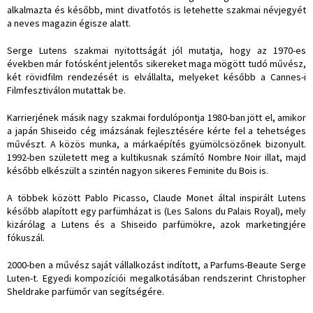
alkalmazta és később, mint divatfotós is letehette szakmai névjegyét
a neves magazin égisze alatt.
Serge Lutens szakmai nyitottságát jól mutatja, hogy az 1970-es
években már fotósként jelentős sikereket maga mögött tudó művész,
két rövidfilm rendezését is elvállalta, melyeket később a Cannes-i
Filmfesztiválon mutattak be.
Karrierjének másik nagy szakmai fordulópontja 1980-ban jött el, amikor
a japán Shiseido cég imázsának fejlesztésére kérte fel a tehetséges
művészt. A közös munka, a márkaépítés gyümölcsözőnek bizonyult.
1992-ben született meg a kultikusnak számító Nombre Noir illat, majd
később elkészült a szintén nagyon sikeres Feminite du Bois is.
A többek között Pablo Picasso, Claude Monet által inspirált Lutens
később alapított egy parfümházat is (Les Salons du Palais Royal), mely
kizárólag a Lutens és a Shiseido parfümökre, azok marketingjére
fókuszál.
2000-ben a művész saját vállalkozást indított, a Parfums-Beaute Serge
Luten-t. Egyedi kompozíciói megalkotásában rendszerint Christopher
Sheldrake parfümőr van segítségére.