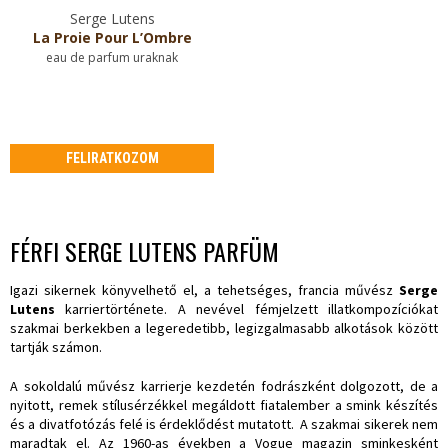
Serge Lutens
La Proie Pour L’Ombre
eau de parfum uraknak
FELIRATKOZOM
FÉRFI SERGE LUTENS PARFÜM
Igazi sikernek könyvelhető el, a tehetséges, francia művész
Serge
Lutens
karriertörténete. A nevével fémjelzett illatkompozíciókat
szakmai berkekben a legeredetibb, legizgalmasabb alkotások között
tartják számon.
A sokoldalú művész karrierje kezdetén fodrászként dolgozott, de a
nyitott, remek stílusérzékkel megáldott fiatalember a smink készítés
és a divatfotózás felé is érdeklődést mutatott. A szakmai sikerek nem
maradtak el. Az 1960-as években a Vogue magazin sminkesként