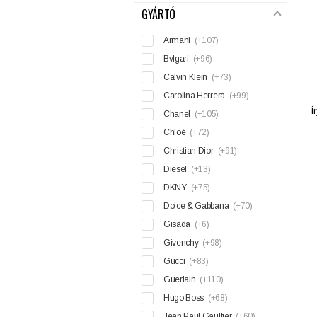
GYÁRTÓ
Armani
(+107)
Bvlgari
(+96)
Calvin Klein
(+73)
Carolina Herrera
(+99)
Í
Chanel
(+105)
Chloé
(+72)
Christian Dior
(+91)
Diesel
(+13)
DKNY
(+75)
Dolce & Gabbana
(+70)
Gisada
(+6)
Givenchy
(+98)
Gucci
(+83)
Guerlain
(+110)
Hugo Boss
(+68)
Jean Paul Gaultier
(+60)