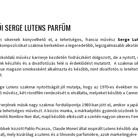
I SERGE LUTENS PARFÜM
zi sikernek könyvelhető el, a tehetséges, francia művész
Serge Lu
atkompozíciókat szakmai berkekben a legeredetibb, legizgalmasabb alkotás
okoldalú művész karrierje kezdetén fodrászként dolgozott, de a nyitott,
nk készítés és a divatfotózás felé is érdeklődést mutatott. A szakmai s
ue magazin sminkesként alkalmazta és később, mint divatfotós is letehe
t.
ge Lutens szakmai nyitottságát jól mutatja, hogy az 1970-es években m
ó művész, két rövidfilm rendezését is elvállalta, melyeket később a Cannes
rierjének másik nagy szakmai fordulópontja 1980-ban jött el, amikor a jap
 a tehetséges művészt. A közös munka, a márkaépítés gyümölcsözőnek biz
mító Nombre Noir illat, majd később elkészült a szintén nagyon sikeres Femi
öbbek között Pablo Picasso, Claude Monet által inspirált Lutens később ala
al), mely kizárólag a Lutens és a Shiseido parfümökre, azok marketingjére 