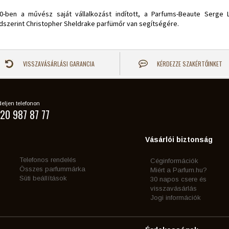
0-ben a művész saját vállalkozást indított, a Parfums-Beaute Serge 
dszerint Christopher Sheldrake parfümőr van segítségére.
VISSZAVÁSÁRLÁSI GARANCIA
KÉRDEZZE SZAKÉRTŐINKET
eljen telefonon
20 987 87 77
Vásárlói biztonság
Telefonos rendelés
Céginformációk
Összes parfummárka
Miért a Parfum.hu?
Süti beállítások
30 napos csere és
visszavásárlás
Jogi információk