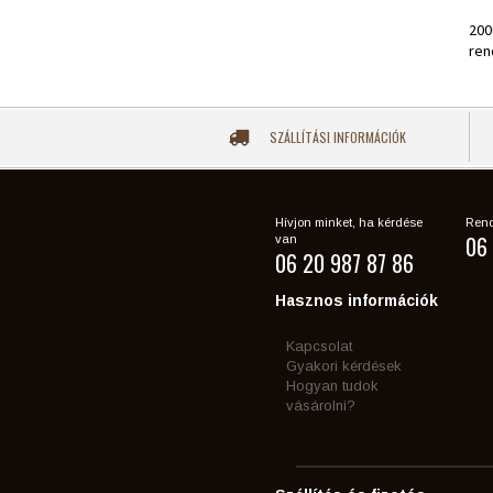
200
ren
SZÁLLÍTÁSI INFORMÁCIÓK
Hívjon minket, ha kérdése
Rend
06 
van
06 20 987 87 86
Hasznos információk
Kapcsolat
Gyakori kérdések
Hogyan tudok
vásárolni?