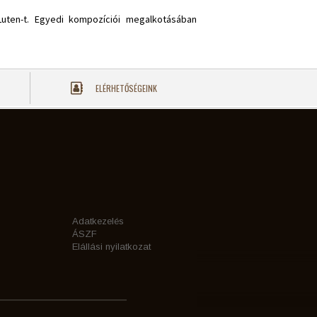
Luten-t. Egyedi kompozíciói megalkotásában
ELÉRHETŐSÉGEINK
Adatkezelés
ÁSZF
Elállási nyilatkozat