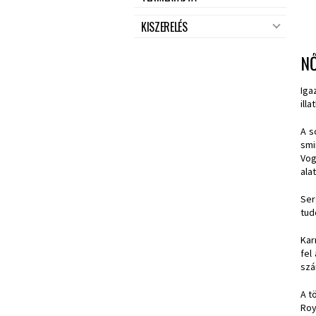
KISZERELÉS
NŐ
Iga
ill
A s
smi
Vog
alat
Ser
tud
Kar
fel
szá
A t
Roy