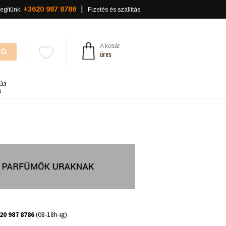
+3620 987 8786
egítünk:
Fizetés és szállítás
A kosár
üres
ÚJ
a
20 987 8786
(08-18h-ig)