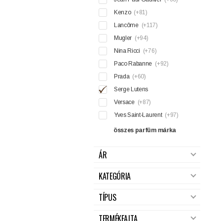
Kenzo
(+81)
Lancôme
(+117)
Mugler
(+94)
Nina Ricci
(+76)
Paco Rabanne
(+92)
Prada
(+60)
Serge Lutens
Versace
(+87)
Yves Saint-Laurent
(+97)
összes parfüm márka
ÁR
KATEGÓRIA
TÍPUS
TERMÉKFAJTA