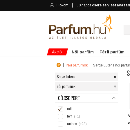
Fiókom
30 napos
csere és visszavásár
Akció
Női parfüm
Férfi parfüm
Női parfümök
Serge Lutens női parf
S
×
Serge Lutens
×
női parfümök
SZŰRÉS
CÉLCSOPORT
női
A
férfi
(+1)
P
unisex
(+23)