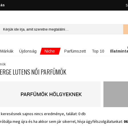
lás
S
Niche
Márkák
Újdonság
Parfümszett
Top 10
Illatmint
ümök
ERGE LUTENS NŐI PARFÜMÖK
 keresésnek sajnos nincs eredménye, találat: 0 db
róbálja meg újra és ha akkor sem jár sikerrel, hívja ügyfélszolgálatunkat:
06