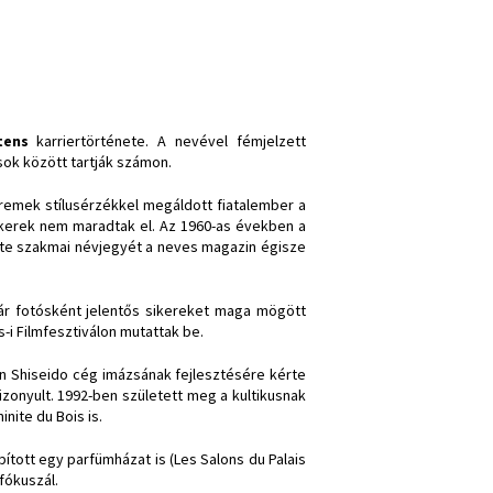
tens
karriertörténete. A nevével fémjelzett
ok között tartják számon.
 remek stílusérzékkel megáldott fiatalember a
ikerek nem maradtak el. Az 1960-as években a
tte szakmai névjegyét a neves magazin égisze
ár fotósként jelentős sikereket maga mögött
-i Filmfesztiválon mutattak be.
án Shiseido cég imázsának fejlesztésére kérte
onyult. 1992-ben született meg a kultikusnak
nite du Bois is.
pított egy parfümházat is (Les Salons du Palais
fókuszál.