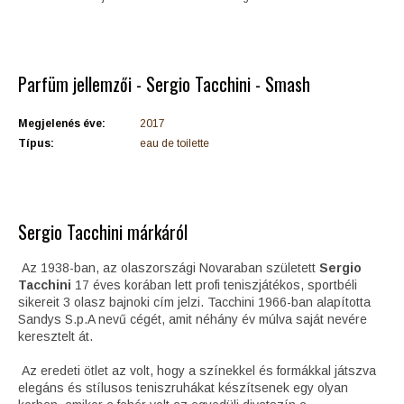
Parfüm jellemzői - Sergio Tacchini - Smash
Megjelenés éve:
2017
Típus:
eau de toilette
Sergio Tacchini márkáról
Az 1938-ban, az olaszországi Novaraban született
Sergio
Tacchini
17 éves korában lett profi teniszjátékos, sportbéli
sikereit 3 olasz bajnoki cím jelzi. Tacchini 1966-ban alapította
Sandys S.p.A nevű cégét, amit néhány év múlva saját nevére
keresztelt át.
Az eredeti ötlet az volt, hogy a színekkel és formákkal játszva
elegáns és stílusos teniszruhákat készítsenek egy olyan