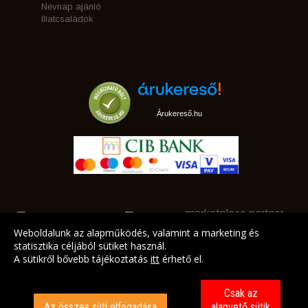
Névnap ajánló
Illatcsaládok
Árukereső.hu
marketplace partner
Weboldalunk az alapműködés, valamint a marketing és
statisztika céljából sütiket használ.
A sütikről bővebb tájékoztatás
itt
érhető el.
A LEGJOBB AJÁNLATAINK AZ ÖN CÍMÉRE!
Csak az
Az összes süti elfogadása
alapvető sütik