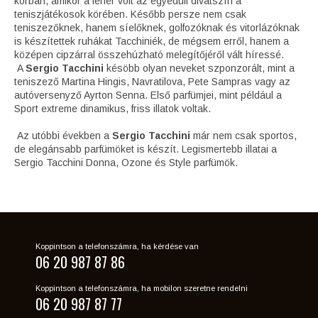
korban, amikor a fehér volt az egyedüli divatszín a
teniszjátékosok körében. Később persze nem csak
teniszezőknek, hanem síelőknek, golfozóknak és vitorlázóknak
is készítettek ruhákat Tacchiniék, de mégsem erről, hanem a
középen cipzárral összehúzható melegítőjéről vált híressé.
A
Sergio Tacchini
késöbb olyan neveket szponzorált, mint a
teniszező Martina Hingis, Navratilova, Pete Sampras vagy az
autóversenyző Ayrton Senna. Első parfümjei, mint például a
Sport extreme dinamikus, friss illatok voltak.
Az utóbbi években a
Sergio Tacchini
már nem csak sportos,
de elegánsabb parfümöket is készít. Legismertebb illatai a
Sergio Tacchini Donna, Ozone és Style parfümök.
Koppintson a telefonszámra, ha kérdése van
06 20 987 87 86
Koppintson a telefonszámra, ha mobilon szeretne rendelni
06 20 987 87 77