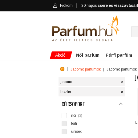
Fiókom
30 napos
csere és visszavásár
Akció
Női parfüm
Férfi parfüm
Jacomo parfümök
Jacomo parfümök
J
×
Jacomo
×
teszter
SZŰRÉS
CÉLCSOPORT
női
(3)
L
férfi
unisex