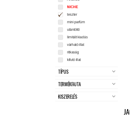
NICHE
teszter
mini parfüm
utántöltő
limitált kiadás
várható illat
ritkaság
kifutó illat
TÍPUS
TERMÉKFAJTA
KISZERELÉS
J