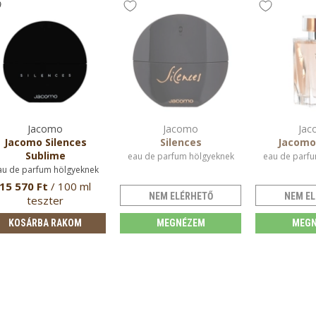
Jacomo
Jacomo
Jac
Jacomo Silences
Silences
Jacomo 
Sublime
eau de parfum hölgyeknek
eau de parfu
au de parfum hölgyeknek
15 570 Ft
/ 100 ml
NEM ELÉRHETŐ
NEM EL
teszter
KOSÁRBA RAKOM
MEGNÉZEM
MEGN