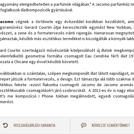
hagyomány elengedhetetlen a parfümök világában." A Jacomo parfümház mott
 foglalkozik illatkompozíciók gyártásával.
Jacomo
cégnek a története egy évtizeddel korábban kezdődött, ami
goraművész Gerard Courtin útjai keresztezték egymást New Yorkban, a 
észet, a zene és a formatervezés iránti rajongás. Hamarosan megnyitot
galmaztak, később más esztétikus termékkel is kiszolgálták a környék lak
ard Courtin szerteágazó művészetük kiteljesülését új illatok megkompo
yelemfelkeltő geometriai formába csomagolt Eau Cendrée férfi illat 197
tozata a Chicane egy évvel később követett.
ovábbiakban is számtalan, szépen megkomponált illat látott napvilágot
repet játszik a formatervezés, a design. Ezt támasztja alá több szakmai d
tétikus fekete –ezüst flakonba csomagolt Jacomo de Jacomo aromás fér
esztétikusabb csomagolásért járó szobrocskát. A 2012-es év is nagy elis
It’s me kompozíció I Phone tokban megálmodott, egyedi csomagolá
smerést.
VISSZAVÁSÁRLÁSI GARANCIA
KÉRDEZZE SZAKÉRTŐINKET