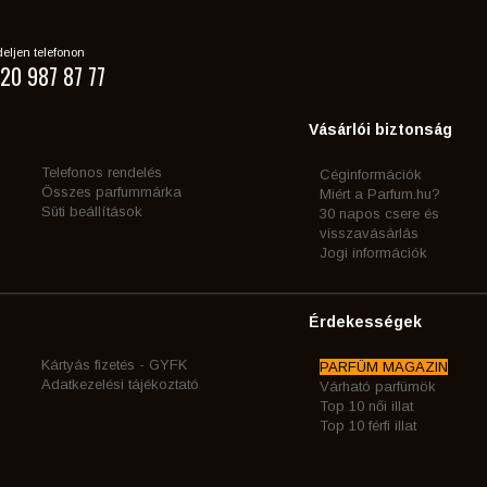
eljen telefonon
20 987 87 77
Vásárlói biztonság
Telefonos rendelés
Céginformációk
Összes parfummárka
Miért a Parfum.hu?
Süti beállítások
30 napos csere és
visszavásárlás
Jogi információk
Érdekességek
Kártyás fizetés - GYFK
PARFÜM MAGAZIN
Adatkezelési tájékoztató
Várható parfümök
Top 10 női illat
Top 10 férfi illat