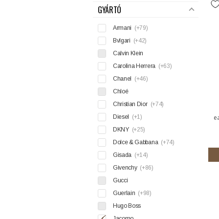
GYÁRTÓ
Armani
(+79)
Bvlgari
(+42)
Calvin Klein
Carolina Herrera
(+63)
Chanel
(+46)
Chloé
Christian Dior
(+74)
Diesel
(+1)
e
DKNY
(+25)
Dolce & Gabbana
(+74)
Gisada
(+14)
Givenchy
(+86)
Gucci
Guerlain
(+98)
Hugo Boss
Jacomo