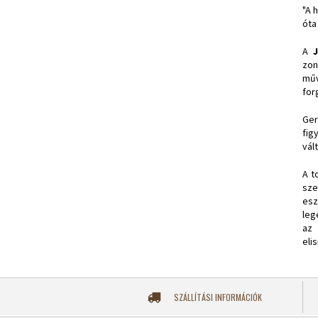
"A 
óta
A
zon
műv
for
Ger
fig
vál
A t
sze
esz
leg
az 
eli
SZÁLLÍTÁSI INFORMÁCIÓK