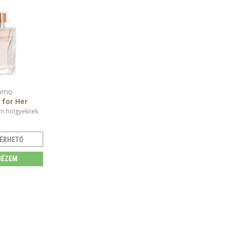
omo
for Her
m hölgyeknek
ÉRHETŐ
ÉZEM