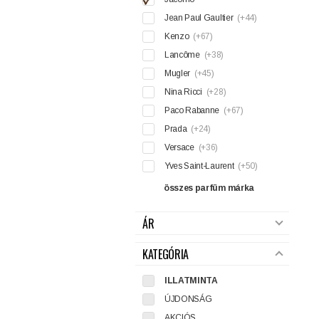
Jean Paul Gaultier
(+44)
Kenzo
(+67)
Lancôme
(+38)
Mugler
(+45)
Nina Ricci
(+28)
Paco Rabanne
(+67)
Prada
(+24)
Versace
(+36)
Yves Saint-Laurent
(+50)
összes parfüm márka
ÁR
KATEGÓRIA
ILLATMINTA
ÚJDONSÁG
AKCIÓS