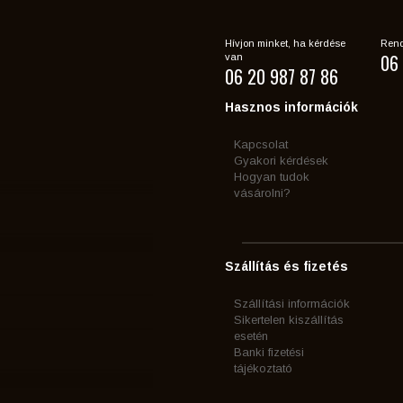
Hívjon minket, ha kérdése
Rend
06 
van
06 20 987 87 86
Hasznos információk
Kapcsolat
Gyakori kérdések
Hogyan tudok
vásárolni?
Szállítás és fizetés
Szállítási információk
Sikertelen kiszállítás
esetén
Banki fizetési
tájékoztató