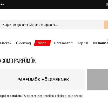
lás
S
Niche
Márkák
Újdonság
Parfümszett
Top 10
Illatmint
ACOMO PARFÜMÖK
egnépszerűbbtől
Ár szerint
Betűrendben
Feltöltés ideje szerint