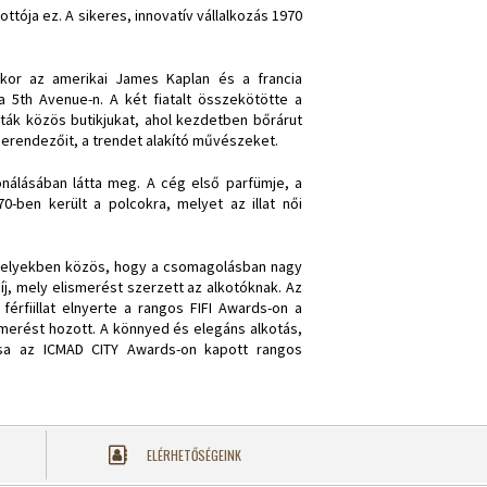
ója ez. A sikeres, innovatív vállalkozás 1970
kor az amerikai James Kaplan és a francia
5th Avenue-n. A két fiatalt összekötötte a
ták közös butikjukat, ahol kezdetben bőrárut
berendezőit, a trendet alakító művészeket.
nálásában látta meg. A cég első parfümje, a
0-ben került a polcokra, melyet az illat női
, melyekben közös, hogy a csomagolásban nagy
íj, mely elismerést szerzett az alkotóknak. Az
fiillat elnyerte a rangos FIFI Awards-on a
merést hozott. A könnyed és elegáns alkotás,
sa az ICMAD CITY Awards-on kapott rangos
ELÉRHETŐSÉGEINK