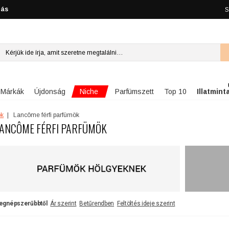
lás
S
Niche
Márkák
Újdonság
Parfümszett
Top 10
Illatmint
ök
Lancôme férfi parfümök
ANCÔME FÉRFI PARFÜMÖK
egnépszerűbbtől
Ár szerint
Betűrendben
Feltöltés ideje szerint