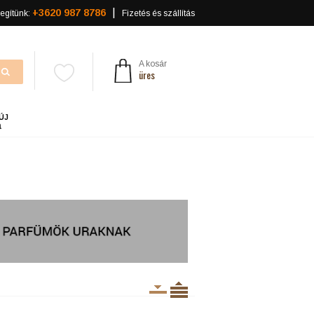
+3620 987 8786
egítünk:
Fizetés és szállítás
A kosár
üres
ÚJ
a