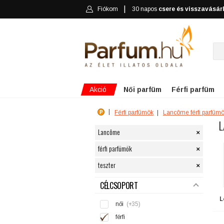
Fiókom
30 napos
csere és visszavásár
Akció
Női parfüm
Férfi parfüm
Férfi parfümök
Lancôme férfi parfüm
L
×
Lancôme
×
férfi parfümök
×
teszter
SZŰRÉS
CÉLCSOPORT
L
női
(+35)
férfi