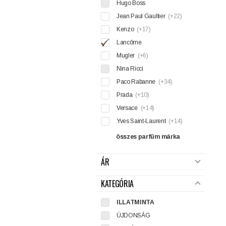
Hugo Boss
Jean Paul Gaultier
(+22)
Kenzo
(+17)
Lancôme
Mugler
(+6)
Nina Ricci
Paco Rabanne
(+34)
Prada
(+10)
Versace
(+14)
Yves Saint-Laurent
(+14)
összes parfüm márka
ÁR
KATEGÓRIA
ILLATMINTA
ÚJDONSÁG