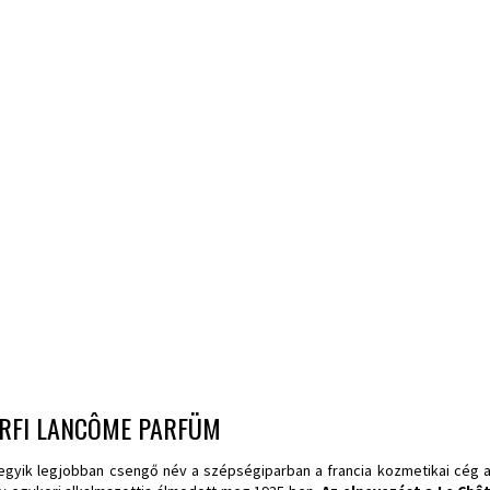
ÉRFI LANCÔME PARFÜM
egyik legjobban csengő név a szépségiparban a francia kozmetikai cég 