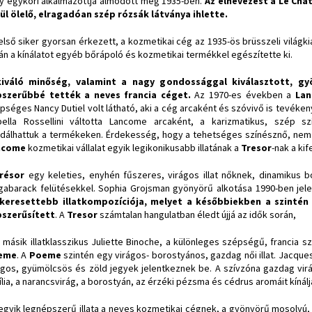
y egykori alkalmazottja álmodott meg 1935-ben.
Az elnevezést a Le Châ
ül ölelő, elragadóan szép rózsák látványa ihlette.
első siker gyorsan érkezett, a kozmetikai cég az 1935-ös brüsszeli világkiá
án a kínálatot egyéb bőrápoló és kozmetikai termékkel egészítette ki.
kiváló minőség, valamint a nagy gondossággal kiválasztott, g
szerűbbé tették a neves francia céget.
Az 1970-es években a
Lan
pséges Nancy Dutiel volt látható, aki a cég arcaként és szóvivő is tevéken
bella Rossellini váltotta Lancome arcaként, a karizmatikus, szép s
dálhattuk a termékeken. Érdekesség, hogy a tehetséges színésznő, nem c
ncome
kozmetikai vállalat egyik legikonikusabb illatának a
Tresor
-nak a ki
résor
egy keleties, enyhén fűszeres, virágos illat nőknek, dinamikus 
gabarack felütésekkel. Sophia Grojsman gyönyörű alkotása 1990-ben je
keresettebb illatkompozíciója, melyet a későbbiekben a szinté
szerűsített
. A
Tresor
számtalan hangulatban éledt újjá az idők során,
 másik illatklasszikus Juliette Binoche, a különleges szépségű, francia s
eme
. A
Poeme
szintén egy virágos- borostyános, gazdag női illat. Jacque
ágos, gyümölcsös és zöld jegyek jelentkeznek be. A szívzóna gazdag vir
ília, a narancsvirág, a borostyán, az érzéki pézsma és cédrus aromáit kínálj
egyik legnépszerű illata a neves kozmetikai cégnek, a gyönyörű mosolyú, 