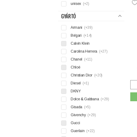
unisex
(+2)
GYÁRTÓ
Armani
(+39)
Bvlgari
(+14)
Calvin Klein
Carolina Herrera
(+27)
Chanel
(+11)
Chloé
Christian Dior
(+20)
Diesel
(+1)
DKNY
Dolce & Gabbana
(+29)
Gisada
(+5)
Givenchy
(+29)
Gucci
Guerlain
(+22)