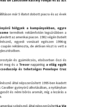
teau de Lancosme kastély romjai és az azt
llításon már 5 illatot dobott piacra és az évek
yönyörű hölgyek a kampányokban, egyre
come
termékek reklámfotóin legsűrűbben a
ykedett az amerikai piacon. 1982 végén Dutielt
zínésznő, egyedi vonásait egészen 1996-ig
supán reklámozta, de aktívan részt is vett a
fejlesztésében.
borostyán és gyümölcsös, elsősorban őszi és
lent meg és a
Tresor
napjainkig
a világ egyik
n csodaszép és tehetséges Penelope Cruz
zínésznő által népszerűsített 1995-ben kiadott
s Cavallier gyönyörű alkotásában, a nyitányban
ágesőt és némi bőrös aromát, míg a lezárás a
a.
amerikai színésznő által népszerűsített
La Vie