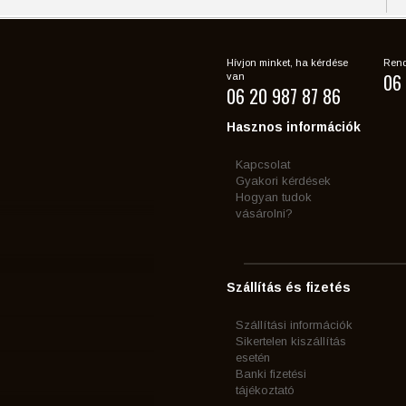
Hívjon minket, ha kérdése
Rend
06 
van
06 20 987 87 86
Hasznos információk
Kapcsolat
Gyakori kérdések
Hogyan tudok
vásárolni?
Szállítás és fizetés
Szállítási információk
Sikertelen kiszállítás
esetén
Banki fizetési
tájékoztató