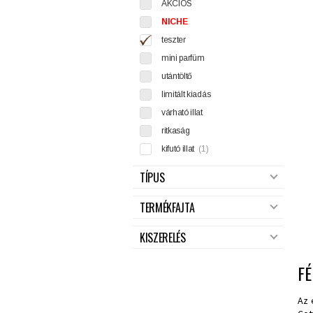
AKCIÓS
NICHE
teszter
mini parfüm
utántöltő
limitált kiadás
várható illat
ritkaság
kifutó illat
(1)
TÍPUS
TERMÉKFAJTA
KISZERELÉS
F
Az 