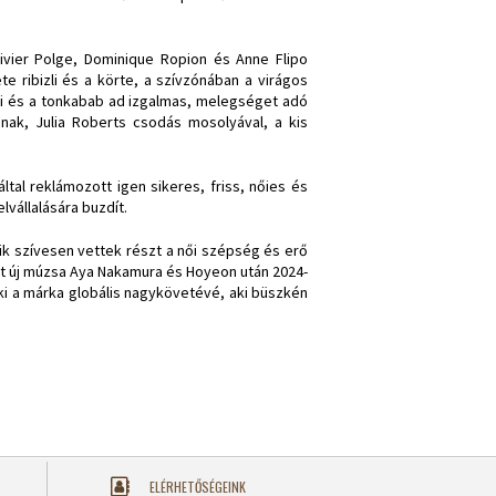
livier Polge, Dominique Ropion és Anne Flipo
 ribizli és a körte, a szívzónában a virágos
suli és a tonkabab ad izgalmas, melegséget adó
inak, Julia Roberts csodás mosolyával, a kis
tal reklámozott igen sikeres, friss, nőies és
vállalására buzdít.
ik szívesen vettek részt a női szépség és erő
ét új múzsa Aya Nakamura és Hoyeon után 2024-
i a márka globális nagykövetévé, aki büszkén
ELÉRHETŐSÉGEINK