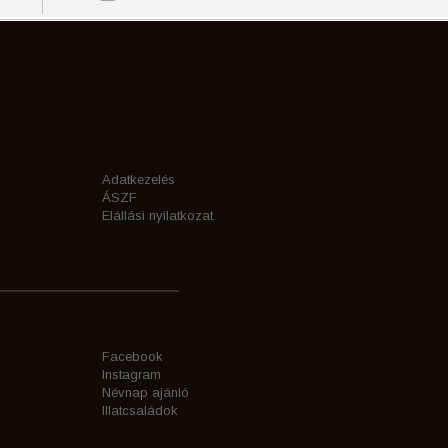
Adatkezelés
ÁSZF
Elállási nyilatkozat
Facebook
Instagram
Névnap ajánló
Illatcsaládok