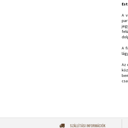
Est
A v
par
jeg
fel
dol
A f
lágy
Az 
köz
ben
csa
SZÁLLÍTÁSI INFORMÁCIÓK