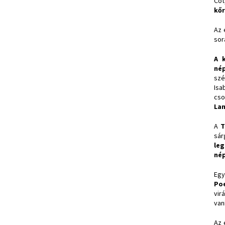
Cot
kőr
Az 
sor
A 
nép
szé
Isa
cso
La
A
T
sár
leg
nép
Egy
Po
vir
van
Az 