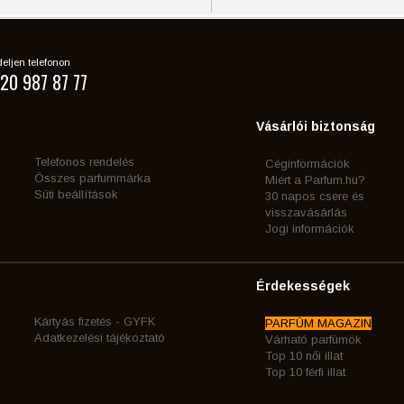
eljen telefonon
20 987 87 77
Vásárlói biztonság
Telefonos rendelés
Céginformációk
Összes parfummárka
Miért a Parfum.hu?
Süti beállítások
30 napos csere és
visszavásárlás
Jogi információk
Érdekességek
Kártyás fizetés - GYFK
PARFÜM MAGAZIN
Adatkezelési tájékoztató
Várható parfümök
Top 10 női illat
Top 10 férfi illat