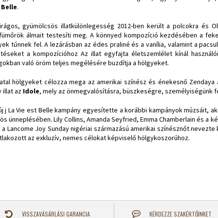
 Belle
.
irágos, gyümölcsös illatkülönlegesség 2012-ben került a polcokra és O
fümőrök álmait testesíti meg. A könnyed kompozíció kezdésében a fekete
yek tűnnek fel. A lezárásban az édes praliné és a vanília, valamint a pac
ütéseket a kompozícióhoz Az illat egyfajta életszemlélet kínál használó
gokban való öröm teljes megélésére buzdítja a hölgyeket.
iatal hölgyeket célozza mega az amerikai színész és énekesnő Zendaya ál
 illat az
Idole
, mely az önmegvalósításra, büszkeségre, személyiségünk fel
új j La Vie est Belle kampány egyesítette a korábbi kampányok múzsáit, ak
ös ünneplésében. Lily Collins, Amanda Seyfried, Emma Chamberlain és a k
 a Lancome Joy Sunday nigériai származású amerikai színésznőt nevezte k
tlakozott az exkluzív, nemes célokat képviselő hölgykoszorúhoz.
VISSZAVÁSÁRLÁSI GARANCIA
KÉRDEZZE SZAKÉRTŐINKET