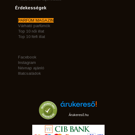
Érdekességek
PARFÜM MAGAZIN
Várható parfümök
Top 10 női illat
Top 10 férfi illat
Facebook
Instagram
Névnap ajánló
Illatcsaládok
Árukereső.hu