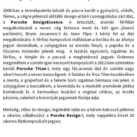
2008-ban a termékpaletta bővült és piacra került a gyönyörű, vízkék,
fémes, a cégre jellemző időtálló design-al bíró csomagolásba zárt illat,
a
Porsche Design
Essence
. A letisztult, aromás férfiillat
megalkotásánál a neves cég biztosra ment és két igen jónevű
parfümőrt, Bruno Jovanovic-t és Anne Flipo -t kérte fel az illat
megalkotására. A férfias kompozíció indításban a boróka és az áfonya
jegyei dominálnak, a szívjegyben az aromás fenyő, a paprika és a
fűszeres koriander jelenik meg. A lezárás egyszerű, izgalmas és
férfias, a tömjén és a pacsuli a meghatározó jegyek. Érdemes
megemlíteni a szintén igen keresett kompozíciót a 2012-ben üzletekbe
kerülő
Porsche Titan
-t, mely egy fás-aromás illat és szintén nagy
sikert hozott a neves luxuscégnek. A fiatalos és friss Titan kezdésében
a menta, a grapefruit és a fekete bors izgalmas hármasa van jelen. A
szívjegyben a bazsalikom, a levendula és a muskátli aromáinak játéka
bontakozik ki. A harmonikus lezárást a virginiai cédrus, az érzéki
pézsma, valamint a borostyán jegyeinek fúziója adja.
Minőség, stílus és design, leginkább talán ez a három kulcsszó jellemzi
a sikeres vállalkozást a
Porshe Design
-t, mely napjainkra közel 20
sikeres illatkompozíciót jegyez.