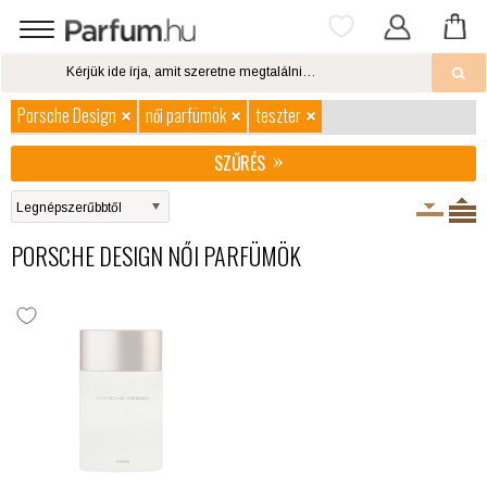
Porsche Design
női parfümök
teszter
SZŰRÉS
PORSCHE DESIGN NŐI PARFÜMÖK