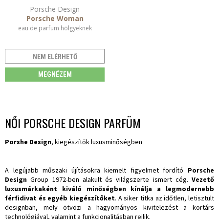
Porsche Design
Porsche Woman
eau de parfum hölgyeknek
NEM ELÉRHETŐ
MEGNÉZEM
NŐI PORSCHE DESIGN PARFÜM
Porshe Design
, kiegészítők luxusminőségben
A legújabb műszaki újításokra kiemelt figyelmet fordító
Porsche
Design
Group 1972-ben alakult és világszerte ismert cég.
Vezető
luxusmárkaként kiváló minőségben kínálja a legmodernebb
férfidivat és egyéb kiegészítőket
. A siker titka az időtlen, letisztult
designban, mely ötvözi a hagyományos kivitelezést a kortárs
technológiával, valamint a funkcionalitásban rejlik.