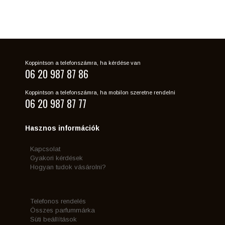
Koppintson a telefonszámra, ha kérdése van
06 20 987 87 86
Koppintson a telefonszámra, ha mobilon szeretne rendelni
06 20 987 87 77
Hasznos információk
Kapcsolat
Gyakori kérdések
Hogyan tudok vásárolni?
Telefonos rendelés
Összes parfummárka
Süti beállítások