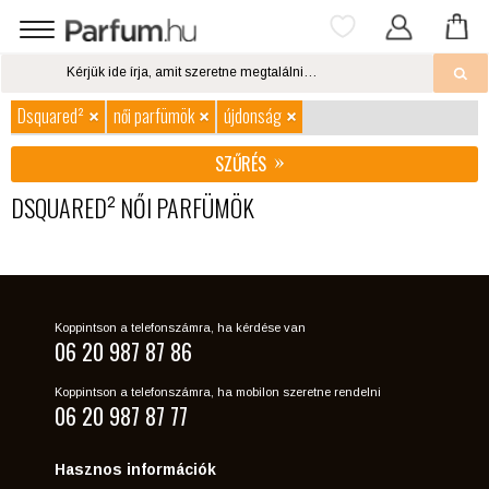
Dsquared²
női parfümök
újdonság
SZŰRÉS
DSQUARED² NŐI PARFÜMÖK
Koppintson a telefonszámra, ha kérdése van
06 20 987 87 86
Koppintson a telefonszámra, ha mobilon szeretne rendelni
06 20 987 87 77
Hasznos információk