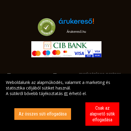
Árukereső.hu
marketplace partner
Weboldalunk az alapműködés, valamint a marketing és
statisztika céljából sütiket használ.
A sütikről bővebb tájékoztatás
itt
érhető el.
A LEGJOBB AJÁNLATAINK AZ ÖN CÍMÉRE!
Csak az
Az összes süti elfogadása
alapvető sütik
elfogadása