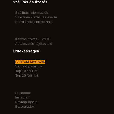
Szállítás és fizetés
Szállítási információk
Sikertelen kiszállítás esetén
Banki fizetési tájékoztató
Kártyás fizetés - GYFK
Adatkezelési tájékoztató
Érdekességek
PARFÜM MAGAZIN
Várható parfümök
Top 10 női illat
Top 10 férfi illat
Facebook
Instagram
Névnap ajánló
Illatcsaládok