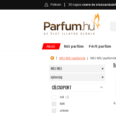
Fiókom
30 napos
csere és visszavásár
Akció
Női parfüm
Férfi parfüm
MIU MIU parfümök
MIU MIU parfümö
M
×
MIU MIU
×
újdonság
SZŰRÉS
CÉLCSOPORT
női
(2)
L
férfi
unisex