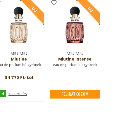
MIU MIU
MIU MIU
Miutine
Miutine Intense
au de parfum hölgyeknek
eau de parfum hölgyeknek
34 770 Ft-tól
4
kiszerelés
FELIRATKOZOM