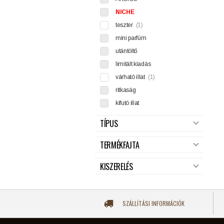
NICHE
teszter
(1)
mini parfüm
utántöltő
limitált kiadás
várható illat
(1)
ritkaság
kifutó illat
TÍPUS
TERMÉKFAJTA
KISZERELÉS
SZÁLLÍTÁSI INFORMÁCIÓK