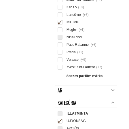
Kenzo
(+3)
Lancôme
(+8)
MIU MIU
Mugler
(+1)
Nina Ricci
Paco Rabanne
(+8)
Prada
(+2)
Versace
(+6)
Yves Saint-Laurent
(+7)
összes parfüm márka
ÁR
KATEGÓRIA
ILLATMINTA
ÚJDONSÁG
AKCIÓS