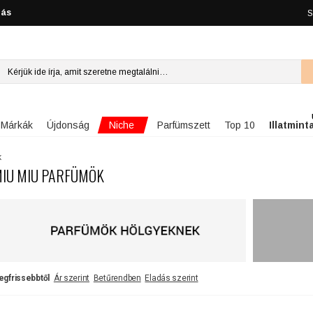
lás
S
Niche
Márkák
Újdonság
Parfümszett
Top 10
Illatmint
k
IU MIU PARFÜMÖK
egfrissebbtől
Ár szerint
Betűrendben
Eladás szerint