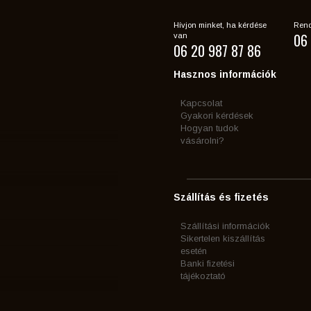
Hívjon minket, ha kérdése
Rend
06 
van
06 20 987 87 86
Hasznos információk
Kapcsolat
Gyakori kérdések
Hogyan tudok
vásárolni?
Szállítás és fizetés
Szállítási információk
Sikertelen kiszállítás
esetén
Banki fizetési
tájékoztató