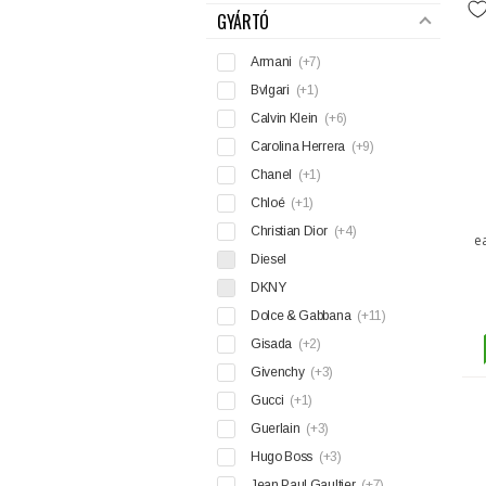
GYÁRTÓ
Armani
(+7)
Bvlgari
(+1)
Calvin Klein
(+6)
Carolina Herrera
(+9)
Chanel
(+1)
Chloé
(+1)
Christian Dior
(+4)
e
Diesel
DKNY
Dolce & Gabbana
(+11)
Gisada
(+2)
Givenchy
(+3)
Gucci
(+1)
Guerlain
(+3)
Hugo Boss
(+3)
Jean Paul Gaultier
(+7)