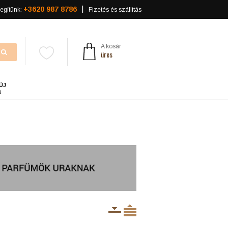
+3620 987 8786
egítünk:
Fizetés és szállítás
A kosár
üres
ÚJ
a