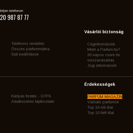
eljen telefonon
20 987 87 77
Vásárlói biztonság
Telefonos rendelés
Céginformációk
Összes parfummárka
Miért a Parfum.hu?
Süti beállítások
30 napos csere és
visszavásárlás
Jogi információk
Érdekességek
Kártyás fizetés - GYFK
PARFÜM MAGAZIN
Adatkezelési tájékoztató
Várható parfümök
Top 10 női illat
Top 10 férfi illat