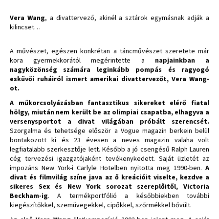
Vera Wang
,
a divattervező, akinél a sztárok egymásnak adják a
kilincset…
A művészet, egészen konkrétan a táncművészet szeretete már
kora gyermekkorától megérintette a
napjainkban a
nagyközönség számára leginkább pompás és ragyogó
esküvői ruháiról ismert amerikai divattervezőt, Vera Wang-
ot.
A műkorcsolyázásban fantasztikus sikereket elérő fiatal
hölgy, miután nem került be az olimpiai csapatba, elhagyva a
versenysportot a divat világában próbált szerencsét.
Szorgalma és tehetsége először a Vogue magazin berkein belül
bontakozott ki és 23 évesen a neves magazin valaha volt
legfiatalabb szerkesztője lett. Később a jó csengésű Ralph Lauren
cég tervezési igazgatójaként tevékenykedett. Saját üzletét az
impozáns New York-i Carlyle Hotelben nyitotta meg 1990-ben.
A
divat és filmvilág színe java az ő kreációit viselte, kezdve a
sikeres Sex és New York sorozat szereplőitől, Victoria
Beckham-ig
. A termékportfólió a későbbiekben további
kiegészítőkkel, szemüvegekkel, cipőkkel, szőrmékkel bővült.