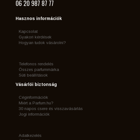
06 20 987 87 77
Hasznos információk
Kapcsolat
Gyakori kérdések
Hogyan tudok vásárolni?
Telefonos rendelés
Összes parfummárka
Süti beállítások
Vásárlói biztonság
Céginformációk
Miért a Parfum.hu?
30 napos csere és visszavásárlás
Jogi információk
Adatkezelés