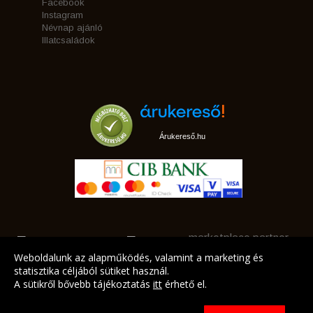
Facebook
Instagram
Névnap ajánló
Illatcsaládok
Árukereső.hu
marketplace partner
Weboldalunk az alapműködés, valamint a marketing és
statisztika céljából sütiket használ.
A sütikről bővebb tájékoztatás
itt
érhető el.
A LEGJOBB AJÁNLATAINK AZ ÖN CÍMÉRE!