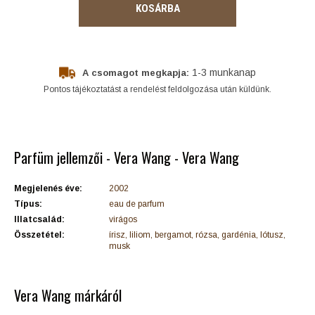
KOSÁRBA
1-3 munkanap
A csomagot megkapja:
Pontos tájékoztatást a rendelést feldolgozása után küldünk.
Parfüm jellemzői - Vera Wang - Vera Wang
Megjelenés éve:
2002
Típus:
eau de parfum
Illatcsalád:
virágos
Összetétel:
írisz, liliom, bergamot, rózsa, gardénia, lótusz,
musk
Vera Wang márkáról