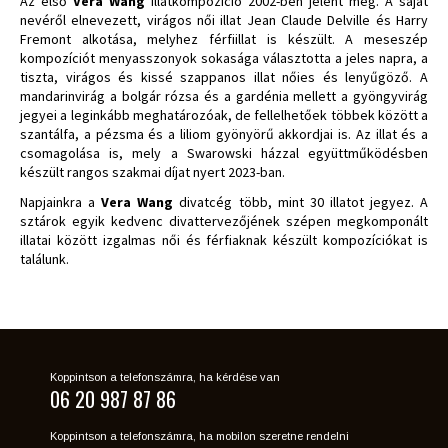
Az első
Vera Wang
illatkompozíció 2002-ben jelent meg. A saját
nevéről elnevezett, virágos női illat Jean Claude Delville és Harry
Fremont alkotása, melyhez férfiillat is készült. A meseszép
kompozíciót menyasszonyok sokasága választotta a jeles napra, a
tiszta, virágos és kissé szappanos illat nőies és lenyűgöző. A
mandarinvirág a bolgár rózsa és a gardénia mellett a gyöngyvirág
jegyei a leginkább meghatározóak, de fellelhetőek többek között a
szantálfa, a pézsma és a liliom gyönyörű akkordjai is. Az illat és a
csomagolása is, mely a Swarowski házzal együttműködésben
készült rangos szakmai díjat nyert 2023-ban.
Napjainkra a
Vera Wang
divatcég több, mint 30 illatot jegyez. A
sztárok egyik kedvenc divattervezőjének szépen megkomponált
illatai között izgalmas női és férfiaknak készült kompozíciókat is
találunk.
Koppintson a telefonszámra, ha kérdése van
06 20 987 87 86
Koppintson a telefonszámra, ha mobilon szeretne rendelni