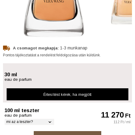
1-3 munkanap
A csomagot megkapja:
Pontos tájékoztatást a rendelést feldolgozása után küldünk.
30 ml
eau de parfum
Értesítést kérek
, ha megjött
100 ml teszter
11 270
Ft
eau de parfum
mi az a teszter?
112 Ft / ml