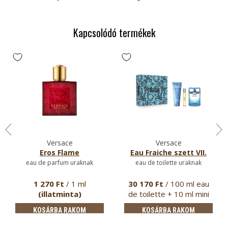
Kapcsolódó termékek
Versace
Versace
Eros Flame
Eau Fraiche szett VII.
eau de parfum uraknak
eau de toilette uraknak
1 270 Ft
/ 1 ml
30 170 Ft
/ 100 ml eau
(illatminta)
de toilette + 10 ml mini
pa…
KOSÁRBA RAKOM
KOSÁRBA RAKOM