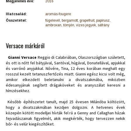
Megjelenés éve:
2016
Illatcsalád:
aromás-fougere
Összetétel:
fügelevél, bergamott, grapefruit, papirusz,
ambroxan, tömjén, vizes jegyek, sáfrány
Versace márkáról
Gianni Versace
Reggio di Calabriában, Olaszországban született,
és ott is nőtt fel bátyjával, Santóval, húgával, Donatellával, apjukkal
és varrónő anyjukkal. Nővére, Tina, 12 éves korában meghalt egy
rosszul kezelt tetanuszfertőzés miatt. Gianni egész kicsi volt még,
amikor elkezdett beletanulni a divatszakmába, miközben
édesanyjának segített drágaköveket és aranyszálat keresni a
hímzésekhez.
Később építészetet tanult, majd 25 évesen Milánóba költözött,
hogy a divatszakmában kezdjen dolgozni. A hetvenes évek
közepén kötött modelljei hívták fel rá a Genny and Callaghan házak
fejvadászainak figyelmét, akik megkérték, hogy tervezzen nekik
bőr- és velúr kiegészítőket.