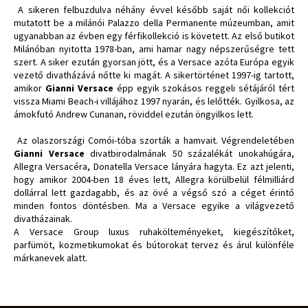
A sikeren felbuzdulva néhány évvel később saját női kollekciót
mutatott be a milánói Palazzo della Permanente múzeumban, amit
ugyanabban az évben egy férfikollekció is követett. Az első butikot
Milánóban nyitotta 1978-ban, ami hamar nagy népszerűségre tett
szert. A siker ezután gyorsan jött, és a Versace azóta Európa egyik
vezető divatházává nőtte ki magát. A sikertörténet 1997-ig tartott,
amikor
Gianni Versace
épp egyik szokásos reggeli sétájáról tért
vissza Miami Beach-i villájához 1997 nyarán, és lelőtték. Gyilkosa, az
ámokfutó Andrew Cunanan, röviddel ezután öngyilkos lett.
Az olaszországi Comói-tóba szorták a hamvait. Végrendeletében
Gianni Versace
divatbirodalmának 50 százalékát unokahúgára,
Allegra Versacéra, Donatella Versace lányára hagyta. Ez azt jelenti,
hogy amikor 2004-ben 18 éves lett, Allegra körülbelül félmilliárd
dollárral lett gazdagabb, és az övé a végső szó a céget érintő
minden fontos döntésben. Ma a Versace egyike a világvezető
divatházainak.
A Versace Group luxus ruhakölteményeket, kiegészítőket,
parfümöt, kozmetikumokat és bútorokat tervez és árul különféle
márkanevek alatt.