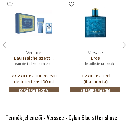
Versace
Versace
Eau Fraiche szett I.
Eros
eau de toilette uraknak
eau de toilette uraknak
27 270 Ft
/ 100 ml eau
1 270 Ft
/ 1 ml
de toilette + 100 ml
(illatminta)
tusfürdő
KOSÁRBA RAKOM
KOSÁRBA RAKOM
Termék jellemzői - Versace - Dylan Blue after shave