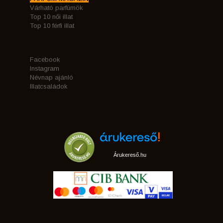
Várható parfümök
Top 10 női illat
Top 10 férfi illat
Facebook
Instagram
Névnap ajánló
Illatcsaládok
Árukereső.hu