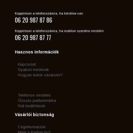
Koppintson a telefonszámra, ha kérdése van
06 20 987 87 86
Koppintson a telefonszámra, ha mobilon szeretne rendelni
06 20 987 87 77
Hasznos információk
Kapcsolat
Gyakori kérdések
Hogyan tudok vásárolni?
Telefonos rendelés
Összes parfummárka
Süti beállítások
Vásárlói biztonság
Céginformációk
Miért a Parfum.hu?