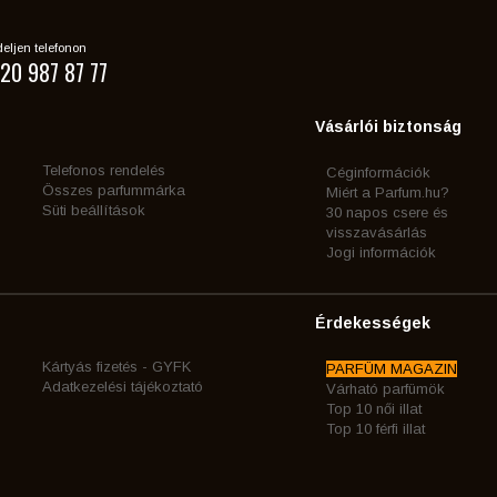
eljen telefonon
20 987 87 77
Vásárlói biztonság
Telefonos rendelés
Céginformációk
Összes parfummárka
Miért a Parfum.hu?
Süti beállítások
30 napos csere és
visszavásárlás
Jogi információk
Érdekességek
Kártyás fizetés - GYFK
PARFÜM MAGAZIN
Adatkezelési tájékoztató
Várható parfümök
Top 10 női illat
Top 10 férfi illat