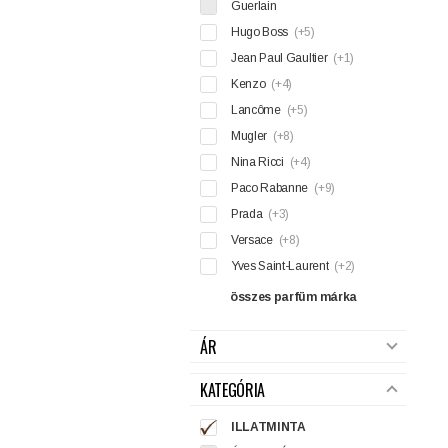
Guerlain
Hugo Boss
(+5)
Jean Paul Gaultier
(+1)
Kenzo
(+4)
Lancôme
(+5)
Mugler
(+8)
Nina Ricci
(+4)
Paco Rabanne
(+9)
Prada
(+3)
Versace
(+8)
Yves Saint-Laurent
(+2)
összes parfüm márka
ÁR
KATEGÓRIA
ILLATMINTA