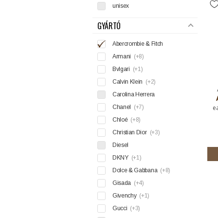
unisex
GYÁRTÓ
Abercrombie & Fitch
Armani
(+8)
Bvlgari
(+1)
Calvin Klein
(+2)
Carolina Herrera
Chanel
(+7)
e
Chloé
(+8)
Christian Dior
(+3)
Diesel
DKNY
(+1)
Dolce & Gabbana
(+8)
Gisada
(+4)
Givenchy
(+1)
Gucci
(+3)