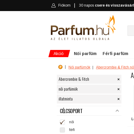
Fiókom
30 napos
csere és visszavásár
Akció
Női parfüm
Férfi parfüm
Női parfümök
Abercrombie & Fitch nő
A
×
Abercrombie & Fitch
×
női parfümök
×
illatminta
SZŰRÉS
CÉLCSOPORT
L
női
férfi