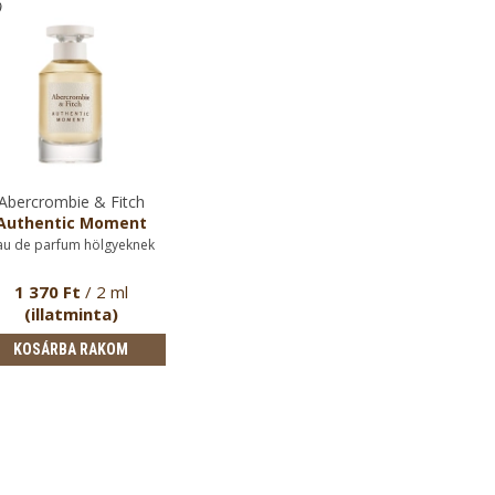
Abercrombie & Fitch
Authentic Moment
au de parfum hölgyeknek
1 370 Ft
/ 2 ml
(illatminta)
KOSÁRBA RAKOM