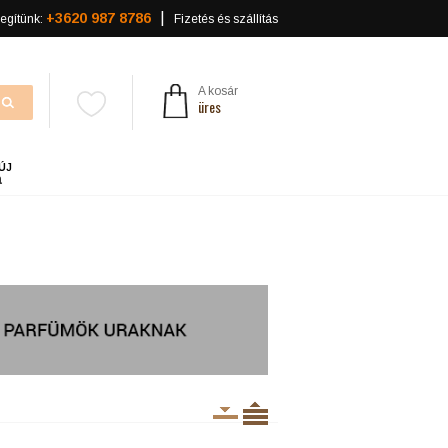
+3620 987 8786
egítünk:
Fizetés és szállítás
A kosár
üres
ÚJ
a