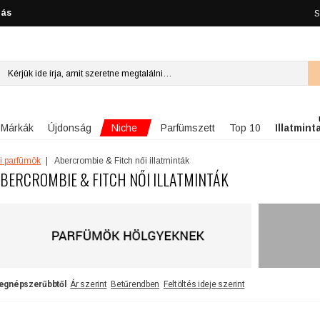
lás
S
Niche
Márkák
Újdonság
Parfümszett
Top 10
Illatmint
i parfümök
Abercrombie & Fitch női illatminták
BERCROMBIE & FITCH NŐI ILLATMINTÁK
egnépszerűbbtől
Ár szerint
Betűrendben
Feltöltés ideje szerint