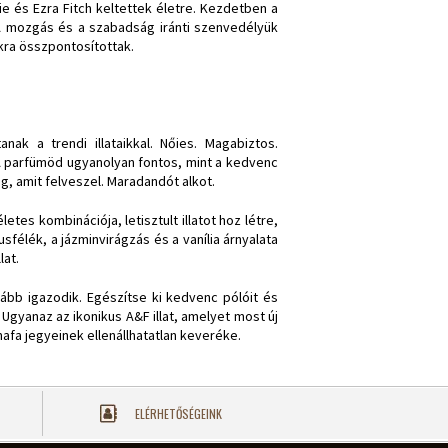
 és Ezra Fitch keltettek életre. Kezdetben a
 A mozgás és a szabadság iránti szenvedélyük
kra összpontosítottak.
ak a trendi illataikkal. Nőies. Magabiztos.
 A parfümöd ugyanolyan fontos, mint a kedvenc
og, amit felveszel. Maradandót alkot.
etes kombinációja, letisztult illatot hoz létre,
usfélék, a jázminvirágzás és a vanília árnyalata
lat.
kább igazodik. Egészítse ki kedvenc pólóit és
 Ugyanaz az ikonikus A&F illat, amelyet most új
mafa jegyeinek ellenállhatatlan keveréke.
ELÉRHETŐSÉGEINK