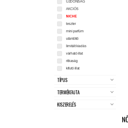
ÚJDONSÁG
AKCIÓS
NICHE
teszter
mini parfüm
utántöltő
limitált kiadás
várható illat
ritkaság
kifutó illat
TÍPUS
TERMÉKFAJTA
KISZERELÉS
N