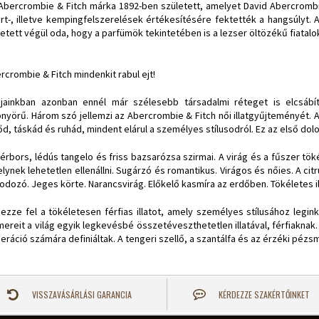
Abercrombie & Fitch
márka 1892-ben született, amelyet David Abercrombie
rt-, illetve kempingfelszerelések értékesítésére fektették a hangsúlyt.
etett végül oda, hogy a parfümök tekintetében is a lezser öltözékű fiatalo
rcrombie & Fitch mindenkit rabul ejt!
jainkban azonban ennél már szélesebb társadalmi réteget is elcsábítan
nyörű. Három szó jellemzi az Abercrombie & Fitch női illatgyűjteményét.
őd, táskád és ruhád, mindent elárul a személyes stílusodról. Ez az első dol
érbors, lédús tangelo és friss bazsarózsa szirmai. A virág és a fűszer tökél
lynek lehetetlen ellenállni. Sugárzó és romantikus. Virágos és nőies. A citr
odozó. Jeges körte. Narancsvirág. Előkelő kasmíra az erdőben. Tökéletes il
ezze fel a tökéletesen férfias illatot, amely személyes stílusához legin
mereit a világ egyik legkevésbé összetéveszthetetlen illatával, férfiaknak.
eráció számára definiáltak. A tengeri szellő, a szantálfa és az érzéki pézs
VISSZAVÁSÁRLÁSI GARANCIA
KÉRDEZZE SZAKÉRTŐINKET