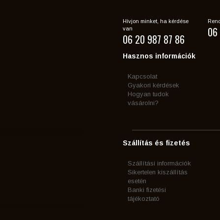
Hívjon minket, ha kérdése
Rend
06 
van
06 20 987 87 86
Hasznos információk
Kapcsolat
Gyakori kérdések
Hogyan tudok
vásárolni?
Szállítás és fizetés
Szállítási információk
Sikertelen kiszállítás
esetén
Banki fizetési
tájékoztató