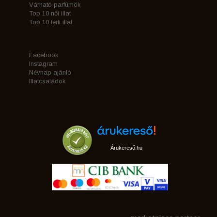
Várható parfümök
Top 10 női illat
Top 10 férfi illat
Facebook
Instagram
Névnap ajánló
Illatcsaládok
Árukereső.hu