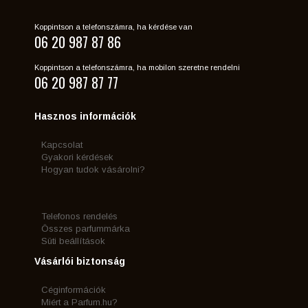
Koppintson a telefonszámra, ha kérdése van
06 20 987 87 86
Koppintson a telefonszámra, ha mobilon szeretne rendelni
06 20 987 87 77
Hasznos információk
Kapcsolat
Gyakori kérdések
Hogyan tudok vásárolni?
Telefonos rendelés
Összes parfummárka
Süti beállítások
Vásárlói biztonság
Céginformációk
Miért a Parfum.hu?