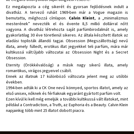
Ez megalapozta a cég sikerét és gyorsan fejlődésnek indult a
divatház. A tervező ruháit 1969-ben már a Vogue magazin is
bemutatta, méghozzá címlapon.
Calvin Kleint
, a „minimalizmus
mesterének” nevezték el és évente 8,5 millió dollárral nőtt
vagyona. A divatház létrehozta saját parfümbirodalmát is, amely
gyakorlatilag 30 éve töretlenül sikeres. Az általa készített illatok az
eladási toplisták állandó tagjai. Obsession (Megszállottság) nevű
illata, amely fülledt, erotikus illat jegyekkel teli parfüm, mára már
kultikussá vált.Újabb változatai az Obsession Night és a Secret
Obsession.
Eternity (Örökkévalóság) a másik nagy sikerű illata, amely
romantikus, virágos jegyeivel csábít.
Ennek az illatnak 17 különböző változata jelent meg az utóbbi
években.
1994-ben adták ki a CK One nevű könnyed, sportos illatot, amely az
első unisex, nőknek és férfiaknak egyaránt gyártott parfüm volt.
Ezen kívül ki kell még emeljük a további kultikussá vált illatokat, mint
például a Contradiction, a Truth, az Euphoria és a Beauty. Calvin Klein
napjainkig több mint 25 illatot dobott piacra.