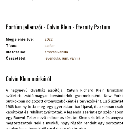
Parfüm jellemzői - Calvin Klein - Eternity Parfum
Megjelenés éve:
2022
Típus:
parfum
Illatcsalád:
ámbrás-vanília
Összetétel:
levendula, rum, vanília
Calvin Klein márkáról
A nagynevű divatház alapítója,
Calvin
Richard Klein Bronxban
született zsidó-magyar bevándorlók gyermekeként. New York-i
butikokban dolgozott öltönyszabóként és tervezőként. Első üzletét
1968-ban nyitotta meg egy gyerekkori barátjával, itt azonban csak
kabátokat és ruhákat gyártottak. A legenda szerint egy szép napon
egy Bonwit Teller nevű milliomos tért be Klein üzletébe és annyira
megtetszettek Neki a munkái, hogy rögtön rendelt egy sorozatot
az elegáns öltönyökből saját dolgozói részére.