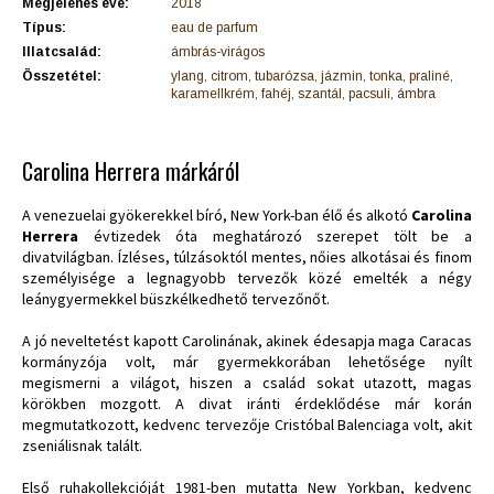
Megjelenés éve:
2018
Típus:
eau de parfum
Illatcsalád:
ámbrás-virágos
Összetétel:
ylang, citrom, tubarózsa, jázmin, tonka, praliné,
karamellkrém, fahéj, szantál, pacsuli, ámbra
Carolina Herrera márkáról
A venezuelai gyökerekkel bíró, New York-ban élő és alkotó
Carolina
Herrera
évtizedek óta meghatározó szerepet tölt be a
divatvilágban. Ízléses, túlzásoktól mentes, nőies alkotásai és finom
személyisége a legnagyobb tervezők közé emelték a négy
leánygyermekkel büszkélkedhető tervezőnőt.
A jó neveltetést kapott Carolinának, akinek édesapja maga Caracas
kormányzója volt, már gyermekkorában lehetősége nyílt
megismerni a világot, hiszen a család sokat utazott, magas
körökben mozgott. A divat iránti érdeklődése már korán
megmutatkozott, kedvenc tervezője Cristóbal Balenciaga volt, akit
zseniálisnak talált.
Első ruhakollekcióját 1981-ben mutatta New Yorkban, kedvenc