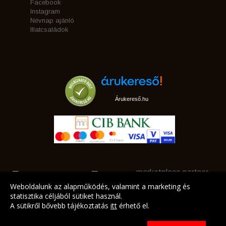
Facebook
Instagram
Névnap ajánló
Illatcsaládok
Árukereső.hu
marketplace partner
Weboldalunk az alapműködés, valamint a marketing és
statisztika céljából sütiket használ.
A sütikről bővebb tájékoztatás
itt
érhető el.
A LEGJOBB AJÁNLATAINK AZ ÖN CÍMÉRE!