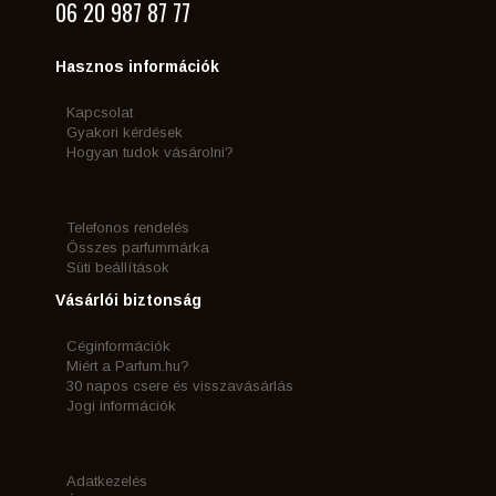
06 20 987 87 77
Hasznos információk
Kapcsolat
Gyakori kérdések
Hogyan tudok vásárolni?
Telefonos rendelés
Összes parfummárka
Süti beállítások
Vásárlói biztonság
Céginformációk
Miért a Parfum.hu?
30 napos csere és visszavásárlás
Jogi információk
Adatkezelés