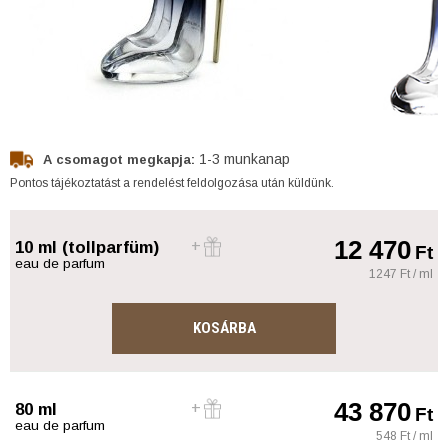
1-3 munkanap
A csomagot megkapja:
Pontos tájékoztatást a rendelést feldolgozása után küldünk.
12 470
10 ml (tollparfüm)
Ft
eau de parfum
1247 Ft / ml
KOSÁRBA
43 870
80 ml
Ft
eau de parfum
548 Ft / ml