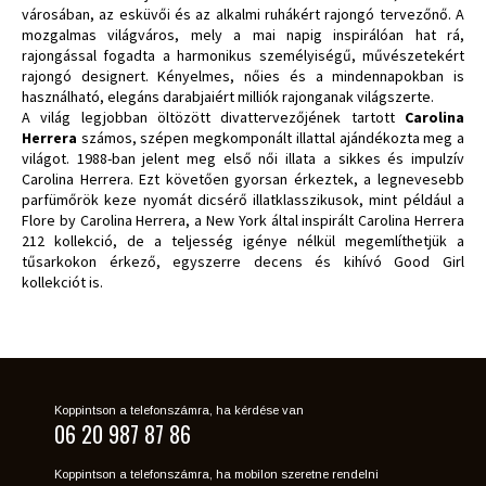
városában, az esküvői és az alkalmi ruhákért rajongó tervezőnő. A
mozgalmas világváros, mely a mai napig inspirálóan hat rá,
rajongással fogadta a harmonikus személyiségű, művészetekért
rajongó designert. Kényelmes, nőies és a mindennapokban is
használható, elegáns darabjaiért milliók rajonganak világszerte.
A világ legjobban öltözött divattervezőjének tartott
Carolina
Herrera
számos, szépen megkomponált illattal ajándékozta meg a
világot. 1988-ban jelent meg első női illata a sikkes és impulzív
Carolina Herrera. Ezt követően gyorsan érkeztek, a legnevesebb
parfümőrök keze nyomát dicsérő illatklasszikusok, mint például a
Flore by Carolina Herrera, a New York által inspirált Carolina Herrera
212 kollekció, de a teljesség igénye nélkül megemlíthetjük a
tűsarkokon érkező, egyszerre decens és kihívó Good Girl
kollekciót is.
Koppintson a telefonszámra, ha kérdése van
06 20 987 87 86
Koppintson a telefonszámra, ha mobilon szeretne rendelni