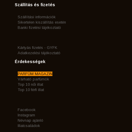
Szállítás és fizetés
Szállítási információk
Sikertelen kiszállítás esetén
Banki fizetési tájékoztató
Kártyás fizetés - GYFK
Adatkezelési tájékoztató
Érdekességek
PARFÜM MAGAZIN
Várható parfümök
Top 10 női illat
Top 10 férfi illat
Facebook
Instagram
Névnap ajánló
Illatcsaládok