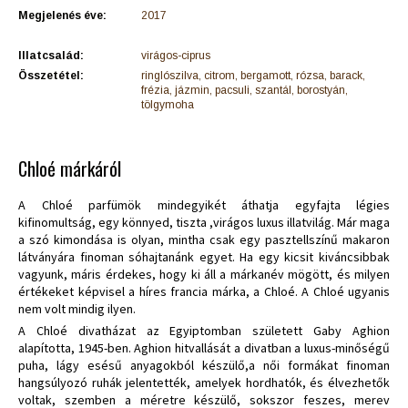
Megjelenés éve:
2017
Illatcsalád:
virágos-ciprus
Összetétel:
ringlószilva, citrom, bergamott, rózsa, barack,
frézia, jázmin, pacsuli, szantál, borostyán,
tölgymoha
Chloé márkáról
A Chloé parfümök mindegyikét áthatja egyfajta légies
kifinomultság, egy könnyed, tiszta ,virágos luxus illatvilág. Már maga
a szó kimondása is olyan, mintha csak egy pasztellszínű makaron
látványára finoman sóhajtanánk egyet. Ha egy kicsit kiváncsibbak
vagyunk, máris érdekes, hogy ki áll a márkanév mögött, és milyen
értékeket képvisel a híres francia márka, a Chloé. A Chloé ugyanis
nem volt mindig ilyen.
A Chloé divatházat az Egyiptomban született Gaby Aghion
alapította, 1945-ben. Aghion hitvallását a divatban a luxus-minőségű
puha, lágy esésű anyagokból készülő,a női formákat finoman
hangsúlyozó ruhák jelentették, amelyek hordhatók, és élvezhetők
voltak, szemben a méretre készülő, sokszor feszes, merev