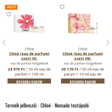
AKCIÓ
Chloé
Chloé
Chloé (eau de parfum)
Chloé (eau de parfum)
szett VII.
szett VIII.
eau de parfum hölgyeknek
eau de parfum hölgyeknek
24 970 Ft
/ 50 ml eau de
30 170 Ft
/ 50 ml eau de
parfum + 100 ml
parum + 10 ml eau de
testápoló
parfum
KOSÁRBA RAKOM
KOSÁRBA RAKOM
Termék jellemzői - Chloé - Nomade testápoló