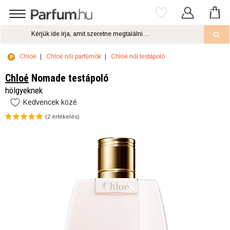
Chloé
Chloé női parfümök
Chloé női testápoló
Chloé
Nomade testápoló
hölgyeknek
Kedvencek közé
(
2
értékelés)