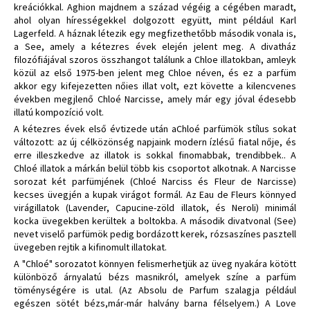
kreációkkal. Aghion majdnem a század végéig a cégében maradt,
ahol olyan hírességekkel dolgozott együtt, mint például Karl
Lagerfeld. A háznak létezik egy megfizethetőbb második vonala is,
a See, amely a kétezres évek elején jelent meg. A divatház
filozófiájával szoros összhangot találunk a Chloe illatokban, amleyk
közül az első 1975-ben jelent meg Chloe néven, és ez a parfüm
akkor egy kifejezetten nőies illat volt, ezt követte a kilencvenes
években megjlenő Chloé Narcisse, amely már egy jóval édesebb
illatú kompozíció volt.
A kétezres évek első évtizede után aChloé parfümök stílus sokat
változott: az új célközönség napjaink modern ízlésű fiatal nője, és
erre illeszkedve az illatok is sokkal finomabbak, trendibbek.. A
Chloé illatok a márkán belül több kis csoportot alkotnak. A Narcisse
sorozat két parfümjének (Chloé Narciss és Fleur de Narcisse)
kecses üvegjén a kupak virágot formál. Az Eau de Fleurs könnyed
virágillatok (Lavender, Capucine-zöld illatok, és Neroli) minimál
kocka üvegekben kerültek a boltokba. A második divatvonal (See)
nevet viselő parfümök pedig bordázott kerek, rózsaszínes pasztell
üvegeben rejtik a kifinomult illatokat.
A "Chloé" sorozatot könnyen felismerhetjük az üveg nyakára kötött
különböző árnyalatú bézs masnikról, amelyek színe a parfüm
töménységére is utal. (Az Absolu de Parfum szalagja például
egészen sötét bézs,már-már halvány barna félselyem.) A Love