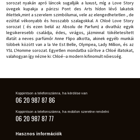
sorozat nyakán apró láncok sugallják a luxust, míg a Love Story
üvegek kupakja a párizsi Pont des Arts hídon lévő lakatok
ihlettek,mint a szerelem szimbólumai, vele az elengedhetetlen , de
ezúttal vékonyabb és hosszabb szalagokkal. A Chloé Love Story
sorozat ( és ezen belül az Absolu de Parfum) a divatház egyik
legsikeresebb családja, édes, virágos, jázminnal tökéletesített
illatát a neves parfümőr Anne Flipo alkotta, akinek egyéb munkái
többek között van a la Vie Est Belle, Olympea, Lady Million, és az
YSL L'Homme sorozat. Egyetlen mondatba sűrítve a Chloé illatokat,
valahogyan így nézne ki: Chloé--a modern kifinomult nőiesség.
Koppintson a telefonszámra, ha kérdése van
06 20 987 87 86
Koppintson a telefonszámra, ha mobilon szeretne rendelni
06 20 987 87 77
Hasznos információk