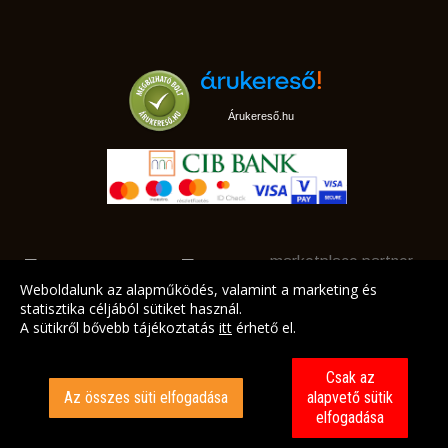
Árukereső.hu
marketplace partner
Weboldalunk az alapműködés, valamint a marketing és
statisztika céljából sütiket használ.
A sütikről bővebb tájékoztatás
itt
érhető el.
A LEGJOBB AJÁNLATAINK AZ ÖN CÍMÉRE!
Csak az
Az összes süti elfogadása
alapvető sütik
elfogadása