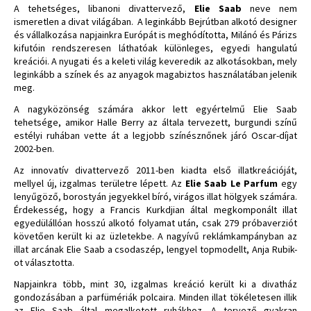
A tehetséges, libanoni divattervező,
Elie Saab
neve nem
ismeretlen a divat világában. A leginkább Bejrútban alkotó designer
és vállalkozása napjainkra Európát is meghódította, Milánó és Párizs
kifutóin rendszeresen láthatóak különleges, egyedi hangulatú
kreációi. A nyugati és a keleti világ keveredik az alkotásokban, mely
leginkább a színek és az anyagok magabiztos használatában jelenik
meg.
A nagyközönség számára akkor lett egyértelmű Elie Saab
tehetsége, amikor Halle Berry az általa tervezett, burgundi színű
estélyi ruhában vette át a legjobb színésznőnek járó Oscar-díjat
2002-ben.
Az innovatív divattervező 2011-ben kiadta első illatkreációját,
mellyel új, izgalmas területre lépett. Az
Elie Saab Le Parfum
egy
lenyűgöző, borostyán jegyekkel bíró, virágos illat hölgyek számára.
Érdekesség, hogy a Francis Kurkdjian által megkomponált illat
egyedülállóan hosszú alkotó folyamat után, csak 279 próbaverziót
követően került ki az üzletekbe. A nagyívű reklámkampányban az
illat arcának Elie Saab a csodaszép, lengyel topmodellt, Anja Rubik-
ot választotta.
Napjainkra több, mint 30, izgalmas kreáció került ki a divatház
gondozásában a parfümériák polcaira. Minden illat tökéletesen illik
az Elie Saab által megalkotott ruhákhoz. A tervező gyakran