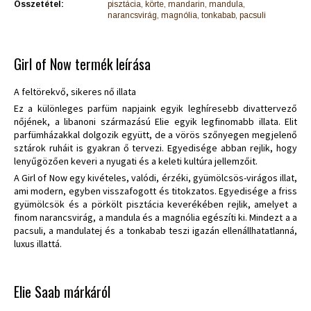
Összetétel:
pisztácia, körte, mandarin, mandula,
narancsvirág, magnólia, tonkabab, pacsuli
Girl of Now termék leírása
A feltörekvő, sikeres nő illata
Ez a különleges parfüm napjaink egyik leghíresebb divattervező
nőjének, a libanoni származású Elie egyik legfinomabb illata. Elit
parfümházakkal dolgozik együtt, de a vörös szőnyegen megjelenő
sztárok ruháit is gyakran ő tervezi. Egyedisége abban rejlik, hogy
lenyűgözően keveri a nyugati és a keleti kultúra jellemzőit.
A Girl of Now egy kivételes, valódi, érzéki, gyümölcsös-virágos illat,
ami modern, egyben visszafogott és titokzatos. Egyedisége a friss
gyümölcsök és a pörkölt pisztácia keverékében rejlik, amelyet a
finom narancsvirág, a mandula és a magnólia egészíti ki. Mindezt a a
pacsuli, a mandulatej és a tonkabab teszi igazán ellenállhatatlanná,
luxus illattá.
Elie Saab márkáról