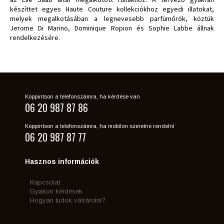
készíttet egyes Haute Couture kollekciókhoz egyedi illatokat,
melyek megalkotásában a legnevesebb parfümőrök, köztük
Jerome Di Marino, Dominique Ropion és Sophie Labbe állnak
rendelkezésére.
Koppintson a telefonszámra, ha kérdése van
06 20 987 87 86
Koppintson a telefonszámra, ha mobilon szeretne rendelni
06 20 987 87 77
Hasznos információk
Kapcsolat
Gyakori kérdések
Hogyan tudok vásárolni?