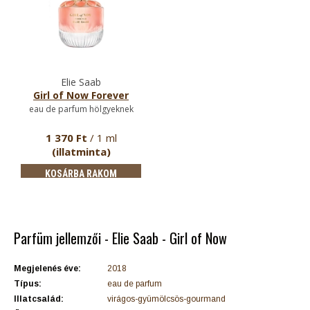
Elie Saab
Girl of Now Forever
eau de parfum hölgyeknek
1 370 Ft
/ 1 ml
(illatminta)
KOSÁRBA RAKOM
Parfüm jellemzői - Elie Saab - Girl of Now
Megjelenés éve:
2018
Típus:
eau de parfum
Illatcsalád:
virágos-gyümölcsös-gourmand