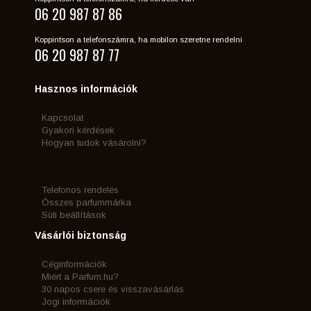
06 20 987 87 86
Koppintson a telefonszámra, ha mobilon szeretne rendelni
06 20 987 87 77
Hasznos információk
Kapcsolat
Gyakori kérdések
Hogyan tudok vásárolni?
Telefonos rendelés
Összes parfummárka
Süti beállítások
Vásárlói biztonság
Céginformációk
Miért a Parfum.hu?
30 napos csere és visszavásárlás
Jogi információk