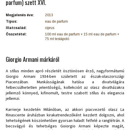
parfum) szett XVI.
Megjelenés éve:
2013
Típus:
eau de parfum
Illatcsalád:
ciprus
Összetétel:
100 ml eau de parfum + 15 ml eau de parfum +
75 ml testápoló
Giorgio Armani márkáról
A stílus minden apró részletét ösztönösen érző, nagyformátumú
Giorgio Armani 1934-ben született az észak-olaszországi
Piacenzában. Munkásságának hatása a divatvilágára
felbecsülhetetlen jelentőségű, kollekcióit az olasz divatházakra
jellemző könnyed, kifinomult, testre szabott stílus és elegancia
jellemzi.
Karrierje kezdetén Milánóban, az akkori piacvezető olasz La
Rinascente áruházban kirakatrendezőként kezdett dolgozni, ahol
tehetségének köszönhetően gyorsan haladt felfelé a ranglétrán. A
becsvágyó és tehetséges Goiorgio Armani képezte magát,