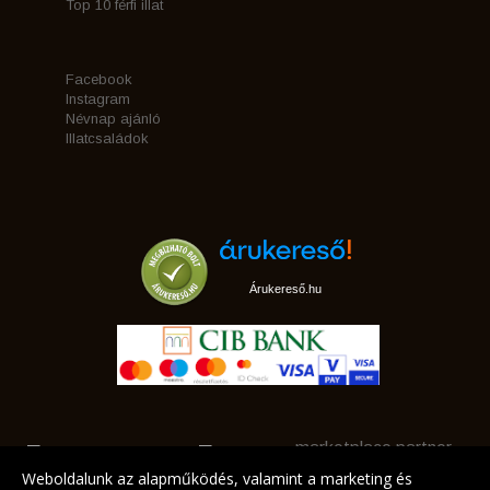
Top 10 férfi illat
Facebook
Instagram
Névnap ajánló
Illatcsaládok
Árukereső.hu
marketplace partner
Weboldalunk az alapműködés, valamint a marketing és