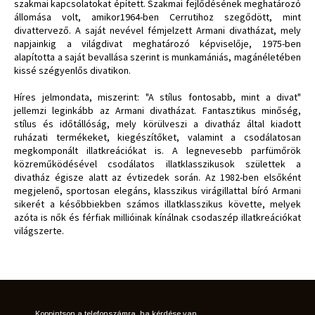
szakmai kapcsolatokat épített. Szakmai fejlődésének meghatározó
állomása volt, amikor1964-ben Cerrutihoz szegődött, mint
divattervező. A saját nevével fémjelzett Armani divatházat, mely
napjainkig a világdivat meghatározó képviselője, 1975-ben
alapította a saját bevallása szerint is munkamániás, magánéletében
kissé szégyenlős divatikon.
Híres jelmondata, miszerint: "A stílus fontosabb, mint a divat"
jellemzi leginkább az Armani divatházat. Fantasztikus minőség,
stílus és időtállóság, mely körülveszi a divatház által kiadott
ruházati termékeket, kiegészítőket, valamint a csodálatosan
megkomponált illatkreációkat is. A legnevesebb parfümőrök
közreműködésével csodálatos illatklasszikusok születtek a
divatház égisze alatt az évtizedek során. Az 1982-ben elsőként
megjelenő, sportosan elegáns, klasszikus virágillattal bíró Armani
sikerét a későbbiekben számos illatklasszikus követte, melyek
azóta is nők és férfiak millióinak kínálnak csodaszép illatkreációkat
világszerte.
Koppintson a telefonszámra, ha kérdése van