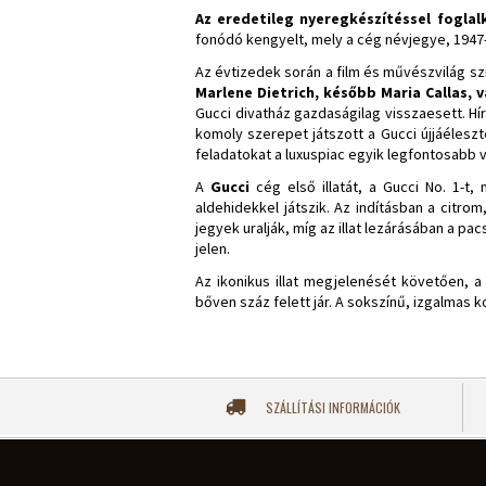
Az eredetileg nyeregkészítéssel foglal
fonódó kengyelt, mely a cég névjegye, 1947
Az évtizedek során a film és művészvilág sz
Marlene Dietrich, később Maria Callas, 
Gucci divatház gazdaságilag visszaesett. Hí
komoly szerepet játszott a Gucci újjáéleszt
feladatokat a luxuspiac egyik legfontosabb v
A
Gucci
cég első illatát, a Gucci No. 1-t
aldehidekkel játszik. Az indításban a citrom
jegyek uralják, míg az illat lezárásában a p
jelen.
Az ikonikus illat megjelenését követően, a
bőven száz felett jár. A sokszínű, izgalmas
SZÁLLÍTÁSI INFORMÁCIÓK