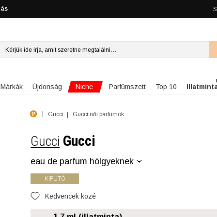
lás
S
Niche
Márkák
Újdonság
Parfümszett
Top 10
Illatmint
Gucci
Gucci női parfümök
Gucci
Gucci
eau de parfum hölgyeknek
KIFUTÓ
Kedvencek közé
1.7 ml (illatminta)