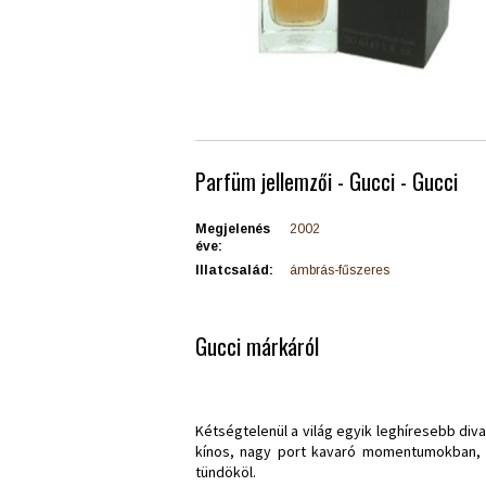
Parfüm jellemzői - Gucci - Gucci
Megjelenés
2002
éve:
Illatcsalád:
ámbrás-fűszeres
Gucci márkáról
Kétségtelenül a világ egyik leghíresebb div
kínos, nagy port kavaró momentumokban, eg
tündököl.