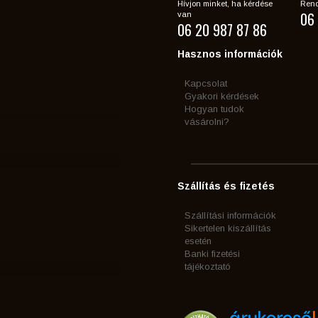
Hívjon minket, ha kérdése
Rend
06 
van
06 20 987 87 86
Hasznos információk
Kapcsolat
Gyakori kérdések
Hogyan tudok
vásárolni?
Szállítás és fizetés
Szállítási információk
Sikertelen kiszállítás
esetén
Banki fizetési
tájékoztató