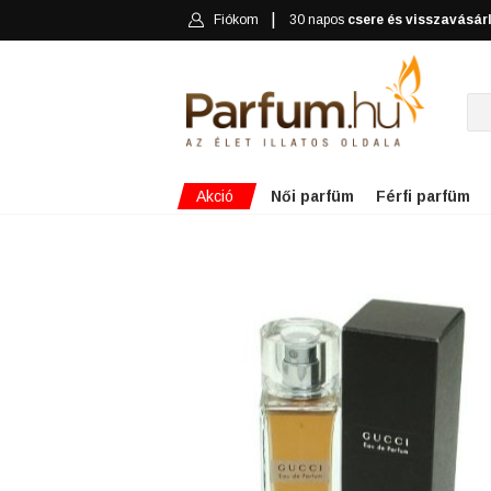
Fiókom
30 napos
csere és visszavásár
Akció
Női parfüm
Férfi parfüm