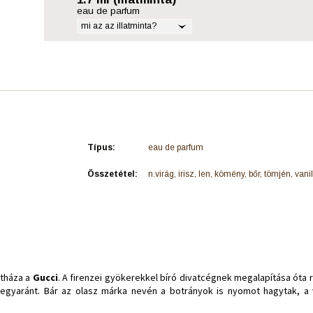
eau de parfum
mi az az illatminta?
Típus:
eau de parfum
Összetétel:
n.virág, irisz, len, kömény, bőr, tömjén, vani
atháza a
Gucci
. A firenzei gyökerekkel bíró divatcégnek megalapítása óta 
yaránt. Bár az olasz márka nevén a botrányok is nyomot hagytak, a vi