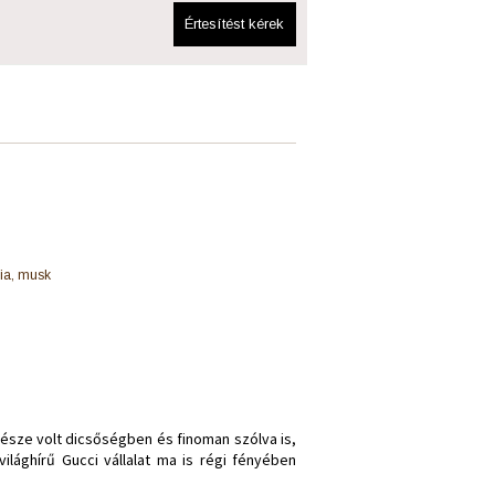
Értesítést kérek
lia, musk
része volt dicsőségben és finoman szólva is,
lághírű Gucci vállalat ma is régi fényében