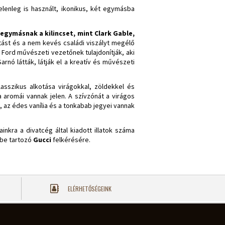
elenleg is használt, ikonikus, két egymásba
gymásnak a kilincset, mint Clark Gable,
ltást és a nem kevés családi viszályt megélő
 Ford művészeti vezetőnek tulajdonítják, aki
rnó látták, látják el a kreatív és művészeti
asszikus alkotása virágokkal, zöldekkel és
fa aromái vannak jelen. A szívzónát a virágos
, az édes vanília és a tonkabab jegyei vannak
inkra a divatcég által kiadott illatok száma
ébe tartozó
Gucci
felkérésére.
ELÉRHETŐSÉGEINK