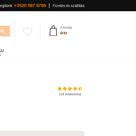
+3620 987 8786
egítünk:
Fizetés és szállítás
A kosár
üres
ÚJ
a
(
14
értékelés)