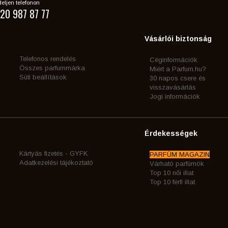
eljen telefonon
20 987 87 77
Vásárlói biztonság
Telefonos rendelés
Céginformációk
Összes parfummárka
Miért a Parfum.hu?
Süti beállítások
30 napos csere és
visszavásárlás
Jogi információk
Érdekességek
Kártyás fizetés - GYFK
PARFÜM MAGAZIN
Adatkezelési tájékoztató
Várható parfümök
Top 10 női illat
Top 10 férfi illat