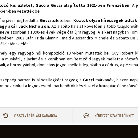
kozó kis üzletet, Guccio Gucci alapította 1921-ben Firenzében.
A j
-ben-ben vezették be.
íne java megfordult a
Gucci
üzleteiben.
Köztük olyan hírességek adták e
vagy akár Jack Nicholson.
Az alapító halálát követően a több tulajdonvá
rneve azonban a 1990-es évek vége óta újra ragyog. A sikert nagyban Tom
ésében. 2003 után Frida Giannini, majd Alessandro Michele és Sabato De Sa
állalatának élén.
, mely egy ragyogó női kompozíció 1974-ben mutatták be. Guy Robert kl
, a muskátli, a jácint és a korábban említett zöld jegyek mellett a rózsa
acsuli, a borostyánból, domináns jegyei mellett leginkább a cédrus, a pézsma
 szépségiparban is állócsillagként ragyog a
Gucci
márkanév, hiszen napja
 kompozíciókat a legnevesebb parfümőrök készítik el a luxuspiac élmezőny
VISSZAVÁSÁRLÁSI GARANCIA
KÉRDEZZE SZAKÉRTŐINKET