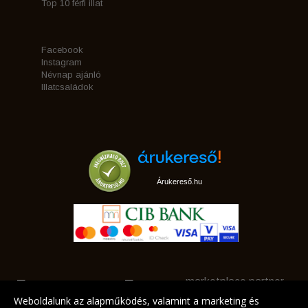
Top 10 férfi illat
Facebook
Instagram
Névnap ajánló
Illatcsaládok
Árukereső.hu
marketplace partner
Weboldalunk az alapműködés, valamint a marketing és