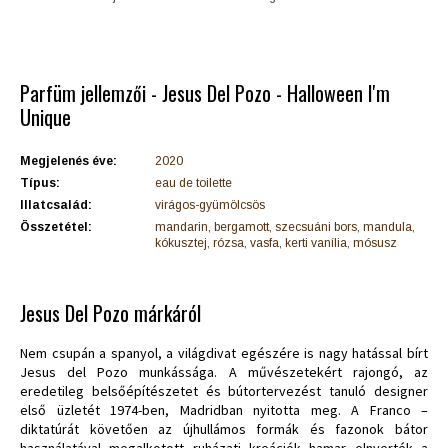
Parfüm jellemzői - Jesus Del Pozo - Halloween I'm
Unique
Megjelenés éve:
2020
Típus:
eau de toilette
Illatcsalád:
virágos-gyümölcsös
Összetétel:
mandarin, bergamott, szecsuáni bors, mandula,
kókusztej, rózsa, vasfa, kerti vanília, mósusz
Jesus Del Pozo márkáról
Nem csupán a spanyol, a világdivat egészére is nagy hatással bírt
Jesus del Pozo munkássága. A művészetekért rajongó, az
eredetileg belsőépítészetet és bútortervezést tanuló designer
első üzletét 1974-ben, Madridban nyitotta meg. A Franco –
diktatúrát követően az újhullámos formák és fazonok bátor
használatával megalkotott ruházati kreációk hamar elnyerték a