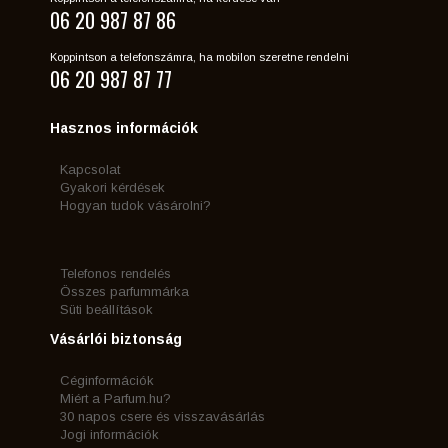
06 20 987 87 86
Koppintson a telefonszámra, ha mobilon szeretne rendelni
06 20 987 87 77
Hasznos információk
Kapcsolat
Gyakori kérdések
Hogyan tudok vásárolni?
Telefonos rendelés
Összes parfummárka
Süti beállítások
Vásárlói biztonság
Céginformációk
Miért a Parfum.hu?
30 napos csere és visszavásárlás
Jogi információk