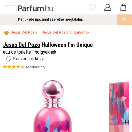
Jesus Del Pozo
Jesus Del Pozo női parfümök
Jesus Del Pozo
Halloween I'm Unique
eau de toilette - hölgyeknek
Kedvencek közé
(
3
értékelés)