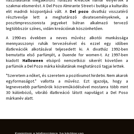
szakmai elismerést. A Del Pozo Almirante Street-i butikja a kulturális
elit madridi központjává vált. A
Del pozo
divatház visszatérő
résztvevője lett a meghatározó divateseményeknek, a
posztimpresszionista jegyeket bátran alkalmazó tervező
legtöbbször színes, vidám kreációinak köszönhetően.
A 1990-es években a neves művész alkotói munkássága
mennyasszonyi ruhák tervezésével és ezzel egy időben
illatkreációk alkotásával teljesedett ki.
A
divatház
1992-ben
bemutatta első parfümjét, a Duende for women-t. Az 1997-ben
kiadott
Halloween
elsöprő nemzetközi sikerét követően a
parfümök a Del Pozo márka kínálatának meghatározó tagjai lettek.
"Szeretem a nőket, és szeretem a pozitívumot hirdetni. Nem akarok
egyformaságot.” vallotta a művész. Ezt igazolja, hogy a
legnevesebb parfümőrök közreműködésével mostanra több mint
30 különböző, vibráló illatkreáció látott napvilágot a Del Poso
márkanév alatt.
Koppintson a telefonszámra, ha kérdése van