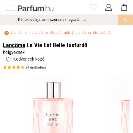
Lancôme
Lancôme női parfümök
Lancôme női tusfürdő
Lancôme
La Vie Est Belle tusfürdő
hölgyeknek
Kedvencek közé
(
4
értékelés)