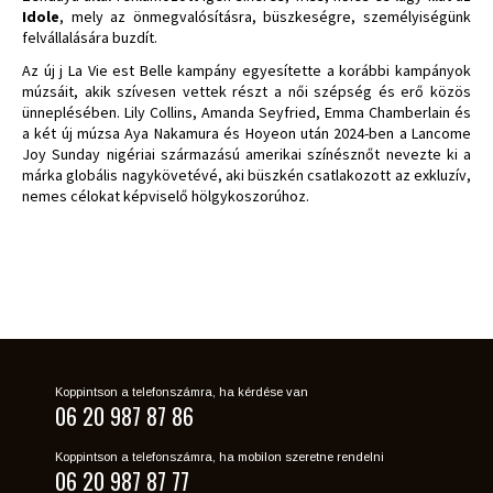
Idole
, mely az önmegvalósításra, büszkeségre, személyiségünk
felvállalására buzdít.
Az új j La Vie est Belle kampány egyesítette a korábbi kampányok
múzsáit, akik szívesen vettek részt a női szépség és erő közös
ünneplésében. Lily Collins, Amanda Seyfried, Emma Chamberlain és
a két új múzsa Aya Nakamura és Hoyeon után 2024-ben a Lancome
Joy Sunday nigériai származású amerikai színésznőt nevezte ki a
márka globális nagykövetévé, aki büszkén csatlakozott az exkluzív,
nemes célokat képviselő hölgykoszorúhoz.
Koppintson a telefonszámra, ha kérdése van
06 20 987 87 86
Koppintson a telefonszámra, ha mobilon szeretne rendelni
06 20 987 87 77