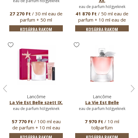
XII.
eau de parfum hölgyeknek
eau de parfum hölgyeknek
27 270 Ft
/ 30 ml eau de
41 870 Ft
/ 50 ml eau de
parfum + 50 ml
parfum + 10 ml eau de
testápoló …
par…
KOSÁRBA RAKOM
KOSÁRBA RAKOM
Lancôme
Lancôme
La Vie Est Belle szett IX.
La Vie Est Belle
eau de parfum hölgyeknek
eau de parfum hölgyeknek
57 770 Ft
/ 100 ml eau
7 970 Ft
/ 10 ml
de parfum + 10 ml eau
tollparfüm
de pa…
KOSÁRBA RAKOM
KOSÁRBA RAKOM