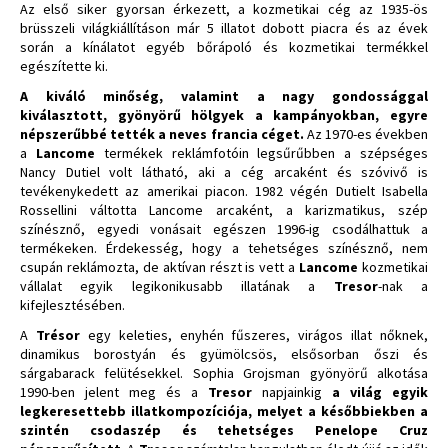
Az első siker gyorsan érkezett, a kozmetikai cég az 1935-ös
brüsszeli világkiállításon már 5 illatot dobott piacra és az évek
során a kínálatot egyéb bőrápoló és kozmetikai termékkel
egészítette ki.
A kiváló minőség, valamint a nagy gondossággal
kiválasztott, gyönyörű hölgyek a kampányokban, egyre
népszerűbbé tették a neves francia céget.
Az 1970-es években
a
Lancome
termékek reklámfotóin legsűrűbben a szépséges
Nancy Dutiel volt látható, aki a cég arcaként és szóvivő is
tevékenykedett az amerikai piacon. 1982 végén Dutielt Isabella
Rossellini váltotta Lancome arcaként, a karizmatikus, szép
színésznő, egyedi vonásait egészen 1996-ig csodálhattuk a
termékeken. Érdekesség, hogy a tehetséges színésznő, nem
csupán reklámozta, de aktívan részt is vett a
Lancome
kozmetikai
vállalat egyik legikonikusabb illatának a
Tresor
-nak a
kifejlesztésében.
A
Trésor
egy keleties, enyhén fűszeres, virágos illat nőknek,
dinamikus borostyán és gyümölcsös, elsősorban őszi és
sárgabarack felütésekkel. Sophia Grojsman gyönyörű alkotása
1990-ben jelent meg és a
Tresor
napjainkig
a világ egyik
legkeresettebb illatkompozíciója, melyet a későbbiekben a
szintén csodaszép és tehetséges Penelope Cruz