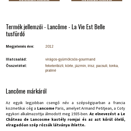
Termék jellemzői - Lancôme - La Vie Est Belle
tusfürdő
Megjelenés éve:
2012
Illatcsalád:
virágos-gyümölcsös-gourmand
Összetétel:
feketeribizli, körte, jázmin, írisz, pacsuli, tonka,
praliné
Lancôme márkáról
Az egyik legjobban csengő név a szépségiparban a francia
kozmetikai cég a
Lancome
Paris, amelyet Armand Petitjean, a Coty
egykori alkalmazottja álmodott meg 1935-ben.
Az elnevezést a Le
Château de Lancosme kastély romjai és az azt kőrül ölelő,
elragadóan szép rózsák látványa ihlette.