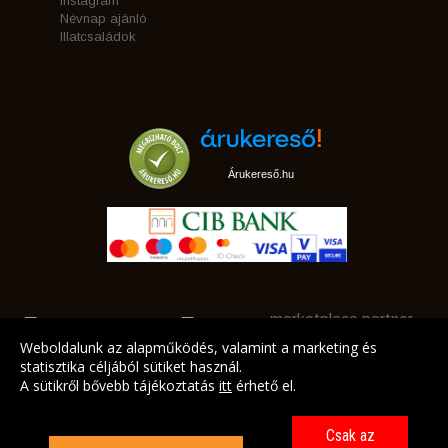
Instagram
Névnap ajánló
Illatcsaládok
Árukereső.hu
marketplace partner
Weboldalunk az alapműködés, valamint a marketing és
statisztika céljából sütiket használ.
A sütikről bővebb tájékoztatás
itt
érhető el.
A LEGJOBB AJÁNLATAINK AZ ÖN CÍMÉRE!
Csak az