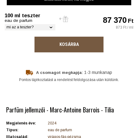
100 ml teszter
87 370
Ft
eau de parfum
mi az a teszter?
873 Ft / ml
KOSÁRBA
1-3 munkanap
A csomagot megkapja:
Pontos tájékoztatást a rendelést feldolgozása után küldünk.
Parfüm jellemzői - Marc-Antoine Barrois - Tilia
Megjelenés éve:
2024
Típus:
eau de parfum
Illatcsalád:
virágos-fás-pézsma