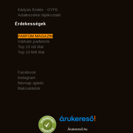
Kártyás fizetés - GYFK
Adatkezelési tájékoztató
Érdekességek
PARFÜM MAGAZIN
Várható parfümök
Top 10 női illat
Top 10 férfi illat
Facebook
Instagram
Névnap ajánló
Illatcsaládok
Árukereső.hu