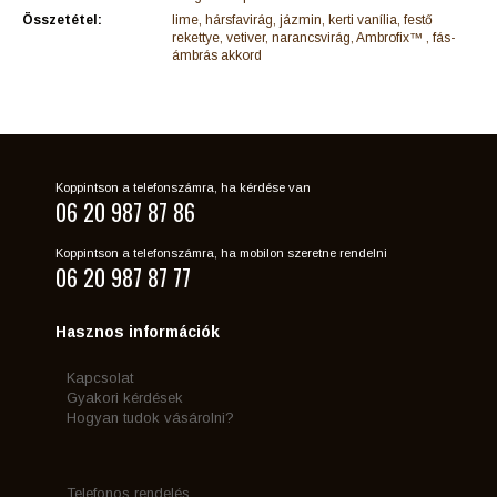
Összetétel:
lime, hársfavirág, jázmin, kerti vanília, festő
rekettye, vetiver, narancsvirág, Ambrofix™ , fás-
ámbrás akkord
Koppintson a telefonszámra, ha kérdése van
06 20 987 87 86
Koppintson a telefonszámra, ha mobilon szeretne rendelni
06 20 987 87 77
Hasznos információk
Kapcsolat
Gyakori kérdések
Hogyan tudok vásárolni?
Telefonos rendelés