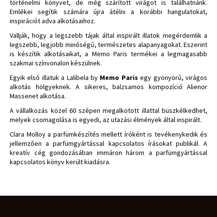
történelmi könyvet, de még szárított virágot is találhatnánk.
Emlékei segítik számára újra átélni a korábbi hangulatokat,
inspirációt adva alkotásaihoz.
Vallják, hogy a legszebb tájak által inspirált illatok megérdemlik a
legszebb, legjobb minőségű, természetes alapanyagokat. Eszerint
is készítik alkotásaikat, a Memo Paris termékei a legmagasabb
szakmai színvonalon készülnek.
Egyik első illatuk a Lalibela by
Memo Paris
egy gyönyörű, virágos
alkotás hölgyeknek. A sikeres, balzsamos kompozíció Alienor
Massenet alkotása.
A vállalkozás közel 60 szépen megalkotott illattal büszkélkedhet,
melyek csomagolása is egyedi, az utazási élmények által inspirált.
Clara Molloy a parfümkészítés mellett íróként is tevékenykedik és
jellemzően a parfümgyártással kapcsolatos írásokat publikál. A
kreatív cég gondozásában immáron három a parfümgyártással
kapcsolatos könyv került kiadásra.