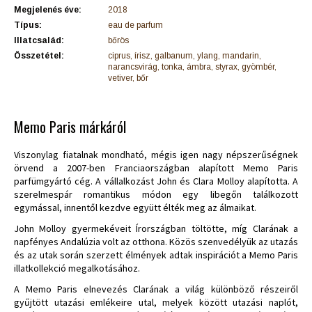
Megjelenés éve:
2018
Típus:
eau de parfum
Illatcsalád:
bőrös
Összetétel:
ciprus, írisz, galbanum, ylang, mandarin,
narancsvirág, tonka, ámbra, styrax, gyömbér,
vetiver, bőr
Memo Paris márkáról
Viszonylag fiatalnak mondható, mégis igen nagy népszerűségnek
örvend a 2007-ben Franciaországban alapított Memo Paris
parfümgyártó cég. A vállalkozást John és Clara Molloy alapította. A
szerelmespár romantikus módon egy libegőn találkozott
egymással, innentől kezdve együtt élték meg az álmaikat.
John Molloy gyermekéveit Írországban töltötte, míg Clarának a
napfényes Andalúzia volt az otthona. Közös szenvedélyük az utazás
és az utak során szerzett élmények adtak inspirációt a Memo Paris
illatkollekció megalkotásához.
A Memo Paris elnevezés Clarának a világ különböző részeiről
gyűjtött utazási emlékeire utal, melyek között utazási naplót,