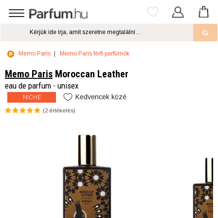
Memo Paris
Memo Paris férfi parfümök
Memo Paris
Moroccan Leather
eau de parfum - unisex
Kedvencek közé
NICHE
(
2
értékelés)