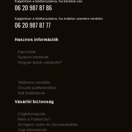
Koppintson a telefonszámra, ha kérdése van
06 20 987 87 86
Koppintson a telefonszámra, ha mobilon szeretne rendelni
06 20 987 87 77
Hasznos információk
Kapcsolat
Gyakori kérdések
Hogyan tudok vásárolni?
Telefonos rendelés
Összes parfummárka
Süti beállítások
Vásárlói biztonság
Céginformációk
Miért a Parfum.hu?
30 napos csere és visszavásárlás
Jogi információk