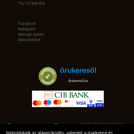
Top 10 férfi illat
Facebook
Instagram
Névnap ajánló
Illatcsaládok
Árukereső.hu
marketplace partner
Weboldalunk az alapműködés, valamint a marketing és