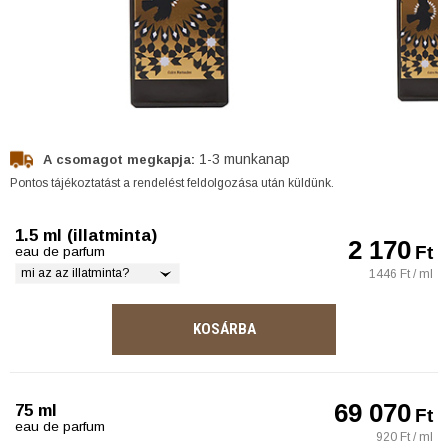
1-3 munkanap
A csomagot megkapja:
Pontos tájékoztatást a rendelést feldolgozása után küldünk.
1.5 ml (illatminta)
2 170
Ft
eau de parfum
mi az az illatminta?
1446 Ft / ml
KOSÁRBA
69 070
75 ml
Ft
eau de parfum
920 Ft / ml