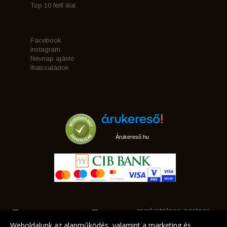
Top 10 férfi illat
Facebook
Instagram
Névnap ajánló
Illatcsaládok
Árukereső.hu
marketplace partner
Weboldalunk az alapműködés, valamint a marketing és