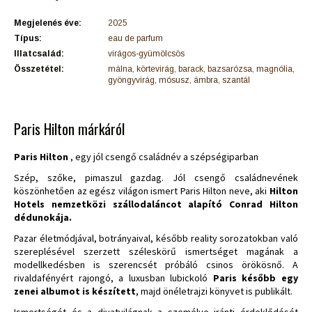
Megjelenés éve:
2025
Típus:
eau de parfum
Illatcsalád:
virágos-gyümölcsös
Összetétel:
málna, körtevirág, barack, bazsarózsa, magnólia,
gyöngyvirág, mósusz, ámbra, szantál
Paris Hilton márkáról
Paris Hilton
, egy jól csengő családnév a szépségiparban
Szép, szőke, pimaszul gazdag. Jól csengő családnevének
köszönhetően az egész világon ismert Paris Hilton neve, aki
Hilton
Hotels nemzetközi szállodaláncot alapító Conrad Hilton
dédunokája.
Pazar életmódjával, botrányaival, később reality sorozatokban való
szereplésével szerzett széleskörű ismertséget magának a
modellkedésben is szerencsét próbáló csinos örökösnő. A
rivaldafényért rajongó, a luxusban lubickoló
Paris később egy
zenei albumot is készített
, majd önéletrajzi könyvet is publikált.