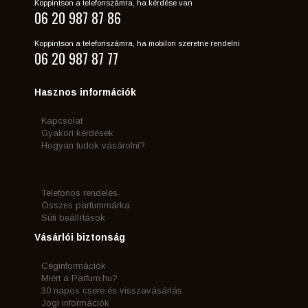
Koppintson a telefonszámra, ha kérdése van
06 20 987 87 86
Koppintson a telefonszámra, ha mobilon szeretne rendelni
06 20 987 87 77
Hasznos információk
Kapcsolat
Gyakori kérdések
Hogyan tudok vásárolni?
Telefonos rendelés
Összes parfummárka
Süti beállítások
Vásárlói biztonság
Céginformációk
Miért a Parfum.hu?
30 napos csere és visszavásárlás
Jogi információk