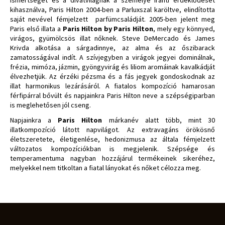
Ismertségét és a divatvilágnak a személye iránti érdeklődését
kihasználva, Paris Hilton 2004-ben a Parluxszal karöltve, elindította
saját nevével fémjelzett parfümcsaládját. 2005-ben jelent meg
Paris első illata a
Paris Hilton by Paris Hilton
, mely egy könnyed,
virágos, gyümölcsös illat nőknek. Steve DeMercado és James
Krivda alkotása a sárgadinnye, az alma és az őszibarack
zamatosságával indít. A szívjegyben a virágok jegyei dominálnak,
frézia, mimóza, jázmin, gyöngyvirág és liliom aromáinak kavalkádját
élvezhetjük. Az érzéki pézsma és a fás jegyek gondoskodnak az
illat harmonikus lezárásáról. A fiatalos kompozíció hamarosan
férfipárral bővült és napjainkra Paris Hilton neve a szépségiparban
is meglehetősen jól cseng.
Napjainkra a
Paris Hilton
márkanév alatt több, mint 30
illatkompozíció látott napvilágot. Az extravagáns örökösnő
életszeretete, életigenlése, hedonizmusa az általa fémjelzett
változatos kompozíciókban is megjelenik. Szépsége és
temperamentuma nagyban hozzájárul termékeinek sikeréhez,
melyekkel nem titkoltan a fiatal lányokat és nőket célozza meg.