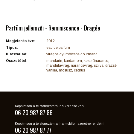
Parfüm jellemzői - Reminiscence - Dragée
Megjelenés éve:
2012
Típus:
eau de parfum
Illatcsalád:
virágos-gyümölcsös-gourmand
Összetétel:
mandarin, kardamom, keserűnarancs,
mandulavirág, narancsvirág, szilva, drazsé,
vanília, mósusz, cédrus
Koppintson a telefonszámra, ha kérdése van
06 20 987 87 86
Koppintson a telefonszámra, ha mobilon szeretne rendelni
06 20 987 87 77