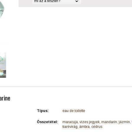
mi az a teszter?
arine
Típus:
eau de toilette
Összetétel:
maracuja, vizes jegyek, mandarin, jázmin, 
tiarévirág, ámbra, cédrus