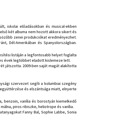
lt, iskolai előadásokban és musical-ekben
z első két albuma nem hozott akkora sikert és
lcsözőbb zenei produkciókat eredményezhet.
ránt, Dél-Amerikában és Spanyolországban.
ítési listáján a legfontosabb helyet foglalta
0-es évek legtöbbet eladott kislemeze lett.
rét játszotta. 2009-ben saját magát alakította
nysági szervezet segíti a kolumbiai szegény
 együttérzése és elszántsága miatt, elnyerte
lfa, benzoin, vanília és borostyán kiemelkedő
lna, piros ribiszke, heliotrope és vanília.
llatanyagokat Fanny Bal, Sophie Labbe, Sonia