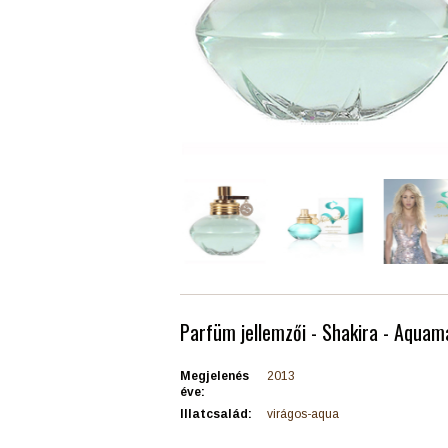
Parfüm jellemzői - Shakira - Aquam
Megjelenés
2013
éve:
Illatcsalád:
virágos-aqua