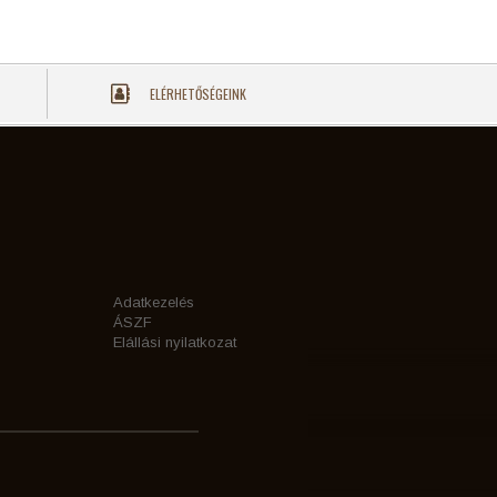
ELÉRHETŐSÉGEINK
Adatkezelés
ÁSZF
Elállási nyilatkozat