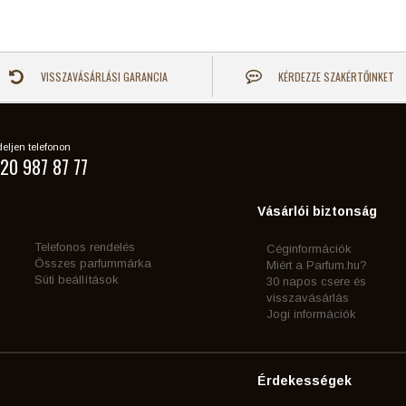
VISSZAVÁSÁRLÁSI GARANCIA
KÉRDEZZE SZAKÉRTŐINKET
eljen telefonon
20 987 87 77
Vásárlói biztonság
Telefonos rendelés
Céginformációk
Összes parfummárka
Miért a Parfum.hu?
Süti beállítások
30 napos csere és
visszavásárlás
Jogi információk
Érdekességek