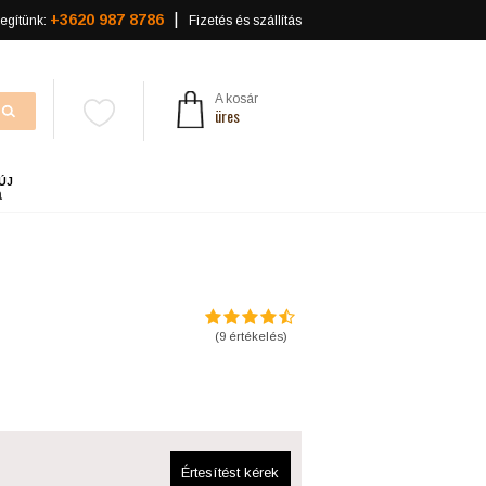
+3620 987 8786
egítünk:
Fizetés és szállítás
A kosár
üres
ÚJ
a
(
9
értékelés)
Értesítést kérek