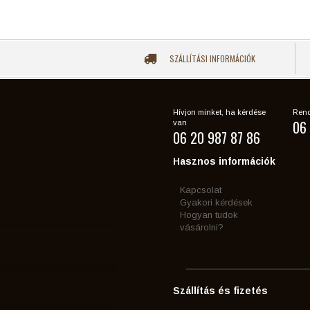
SZÁLLÍTÁSI INFORMÁCIÓK
Hívjon minket, ha kérdése
Rend
06 
van
06 20 987 87 86
Hasznos információk
Kapcsolat
Gyakori kérdések
Hogyan tudok
vásárolni?
Szállítás és fizetés