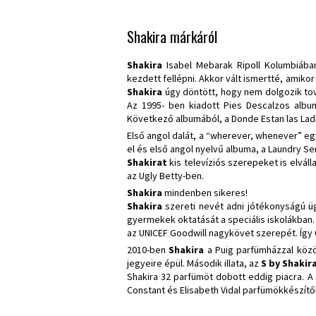
Shakira márkáról
Shakira
Isabel Mebarak Ripoll Kolumbiába
kezdett fellépni. Akkor vált ismertté, amiko
Shakira
úgy döntött, hogy nem dolgozik to
Az 1995- ben kiadott Pies Descalzos albu
Következő albumából, a Donde Estan las Ladro
Első angol dalát, a “wherever, whenever” egy
el és első angol nyelvű albuma, a Laundry Ser
Shakirat
kis televíziós szerepeket is elváll
az Ugly Betty-ben.
Shakira
mindenben sikeres!
Shakira
szereti nevét adni jótékonyságú üg
gyermekek oktatását a speciális iskolákban.
az UNICEF Goodwill nagykövet szerepét. Így 
2010-ben
Shakira
a Puig parfümházzal közös
jegyeire épül. Második illata, az
S by Shakira
Shakira 32 parfümöt dobott eddig piacra. A
Constant és Elisabeth Vidal parfümökkészít