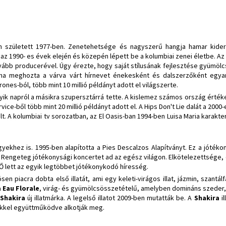
n született 1977-ben. Zenetehetsége és nagyszerű hangja hamar kiderü
r az 1990- es évek elején és közepén lépett be a kolumbiai zenei életbe. A
vább producerével. Úgy érezte, hogy saját stílusának fejlesztése gyümö
ma meghozta a várva várt hírnevet énekesként és dalszerzőként egya
nes-ból, több mint 10 millió példányt adott el világszerte.
ik napról a másikra szupersztárrá tette. A kislemez számos ország értékes
vice-ből több mint 20 millió példányt adott el. A Hips Don't Lie dalát a 200
alt. A kolumbiai tv sorozatban, az El Oasis-ban 1994-ben Luisa Maria karakte
yekhez is. 1995-ben alapította a Pies Descalzos Alapítványt. Ez a jótéko
 Rengeteg jótékonysági koncertet ad az egész világon. Elkötelezettsége,
Ő lett az egyik legtöbbet jótékonykodó híresség.
en piacra dobta első illatát, ami egy keleti-virágos illat, jázmin, szantá
 Eau Florale
, virág- és gyümölcsösszetételű, amelyben domináns szeder, má
Shakira
új illatmárka. A legelső illatot 2009-ben mutatták be. A
Shakira
i
őkkel együttműködve alkotják meg.