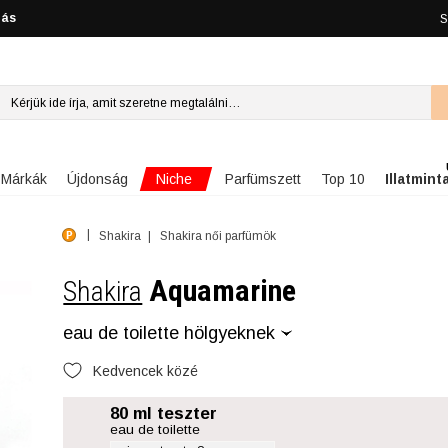
lás
S
Niche
Márkák
Újdonság
Parfümszett
Top 10
Illatmint
Shakira
Shakira női parfümök
Aquamarine
Shakira
eau de toilette hölgyeknek
Kedvencek közé
80 ml teszter
eau de toilette