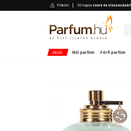
Fiókom
30 napos
csere és visszavásár
Akció
Női parfüm
Férfi parfüm